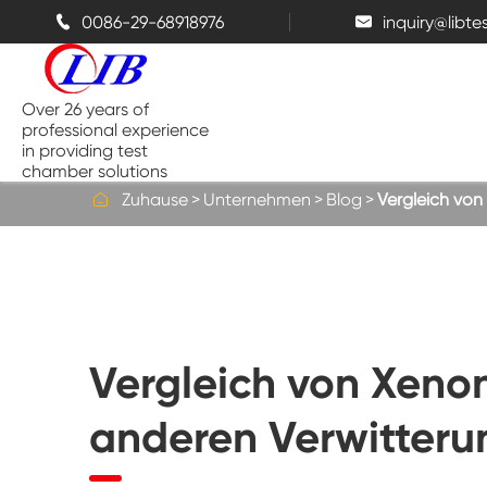
0086-29-68918976
inquiry@libt


Over 26 years of
professional experience
in providing test
chamber solutions

Zuhause
Unternehmen
Blog
Vergleich vo
Temperatur-und Feuchtigkeits-
Kammer
Bench top Test kammer
Vergleich von Xen
Thermische Kammern
anderen Verwitteru
Salz sprüh kammern