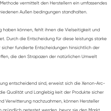
 Methode vermittelt den Herstellern ein umfassendes
Spaziergang in der Luft feuchtigkeit Kammer
rschiedenen Außen bedingungen standhalten.
Wärme kalte Feuchtigkeit kammer
aben können, fehlt ihnen die Vielseitigkeit und
Temperatur kammer
t. Durch die Entscheidung für diese leistungs starke
Reichweite-In der Umwelt kammer
sicher fundierte Entscheidungen hinsichtlich der
Umwelt Stress Kammer
effen, die den Strapazen der natürlichen Umwelt
Unter Null Umwelt kammer
Ausrüstung für beschleunigte
stung entscheidend sind, erweist sich die Xenon-Arc-
Haltbarkeitsprüfungen
ie Qualität und Langlebig keit der Produkte sicher
Stabilitäts kammer
t und Verwitterung nachzuahmen, können Hersteller
Temperatur-Schüttler-Kammer
ien gründlich getestet werden, bevor sie den Markt