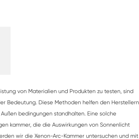
Luft feuchtigkeit kammer mit konstanter
Temperatur
Batterieprüfkammer
Umwelt kontrollierte Kammer
Thermische Luft feuchtigkeit Kammer
CO2-Klimakammer
Kryogene Kammer
stung von Materialien und Produkten zu testen, sind
Thermische Stabilitäts prüfmaschine
er Bedeutung. Diese Methoden helfen den Herstellern
en Außen bedingungen standhalten. Eine solche
Feuchte Heiz kammer für PV-Module
gen kammer, die die Auswirkungen von Sonnenlicht
Klima-und Temperatur prüf kammer
 werden wir die Xenon-Arc-Kammer untersuchen und mit