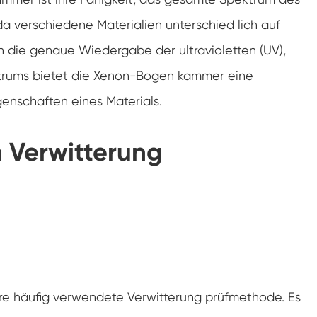
Doppelte Tür benutzer definierte
Temperatur-Feuchtigkeits-Kammer
, da verschiedene Materialien unterschied lich auf
Heiße kalte Feuchtigkeits-Kammer
 die genaue Wiedergabe der ultravioletten (UV),
pektrums bietet die Xenon-Bogen kammer eine
Haltbarkeit prüfungs kammer
enschaften eines Materials.
Kombinierte Salz sprüh-und Klima test
kammer
n Verwitterung
Temperatur- und Feuchtegesteuerte
Umweltkonditionierungseinheit
Temperatur-und Niederluftdruck-Prüf
kammer
Temperatur-Umwelt simulations kammer
Nass-Glühbirnen-Gaze für Temperatur-
Feuchtigkeits-Kammern
ere häufig verwendete Verwitterung prüfmethode. Es
Vielseitige Umwelt prüfungs kammer