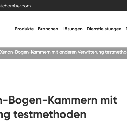
estchamber.com
Produkte
Branchen
Lösungen
Dienstleistungen
n Xenon-Bogen-Kammern mit anderen Verwitterung testmeth
Temperatur- und Feuchtigkeitstestkammer
Heiße kalte Kammer
on-Bogen-Kammern mit
Vibrations kammer
ng testmethoden
Hohe Niedertemperatur-Test kammer