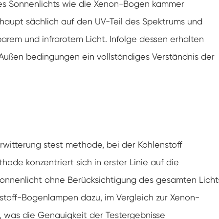
es Sonnenlichts wie die Xenon-Bogen kammer
Luft feuchtigkeit Umwelt Prüf kammer
h haupt sächlich auf den UV-Teil des Spektrums und
Konstante Temperatur kammer
barem und infrarotem Licht. Infolge dessen erhalten
n Außen bedingungen ein vollständiges Verständnis der
PV-Umweltprüfkammer
Konstante Temperatur-und Feuchtigkeits-
Test-Kammer
Hydrolyse-Alterung prüfung Stabilitäts
kammer
Nass Wick für Feuchtigkeits-Test-Kammer
witterung stest methode, bei der Kohlenstoff
Luft feuchtigkeit Kammer
e konzentriert sich in erster Linie auf die
Sonnenlicht ohne Berücksichtigung des gesamten Licht
Höhen kammer
stoff-Bogenlampen dazu, im Vergleich zur Xenon-
Kammer für thermischen Missbrauch
was die Genauigkeit der Testergebnisse