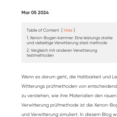
UV-Verwitterung tester
Mar 05 2024
Staub prüf kammer
Regen Test kammer
Table of Content
[
Hide
]
1. Xenon-Bogen kammer: Eine leistungs starke
Begehbare Kammer
und vielseitige Verwitterung stest methode
2. Vergleich mit anderen Verwitterung
testmethoden
Spezielle Test kammer
IP-Test geräte
Wenn es darum geht, die Haltbarkeit und Lei
Witterungs prüfmethoden von entscheidend
zu verstehen, wie ihre Materialien den rau
Verwitterung prüfmethode ist die Xenon-Bo
und Verwitterung simuliert. In diesem Blog