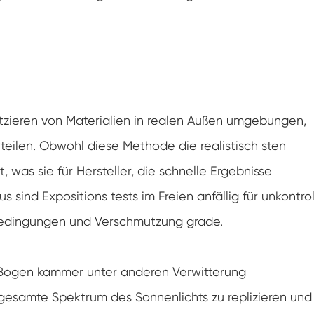
Klimaanlagen kammer mit negativer
Temperatur
Temperatur Luft feuchtigkeit Labor
klimatische Test kammer
Temperatur-Höhen-Kammer
atzieren von Materialien in realen Außen umgebungen,
Feuchte Wärme kammer
rteilen. Obwohl diese Methode die realistisch sten
Trocken ofen
t, was sie für Hersteller, die schnelle Ergebnisse
PV-Panel-Prüfgeräte
sind Expositions tests im Freien anfällig für unkontrol
bedingungen und Verschmutzung grade.
Kalte Klima kammer
PV-Degradationstestkammer
Bogen kammer unter anderen Verwitterung
 gesamte Spektrum des Sonnenlichts zu replizieren und
Konditionierung kammer