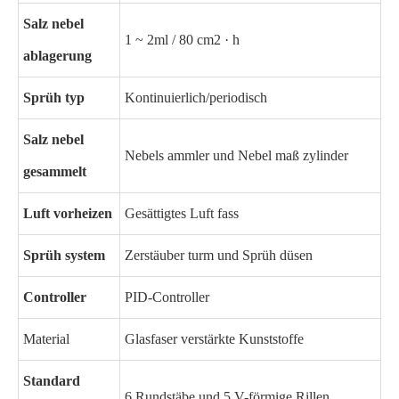
Salz nebel
1 ~ 2ml / 80 cm2 · h
ablagerung
Sprüh typ
Kontinuierlich/periodisch
Salz nebel
Nebels ammler und Nebel maß zylinder
gesammelt
Luft vorheizen
Gesättigtes Luft fass
Sprüh system
Zerstäuber turm und Sprüh düsen
Controller
PID-Controller
Material
Glasfaser verstärkte Kunststoffe
Standard
6 Rundstäbe und 5 V-förmige Rillen