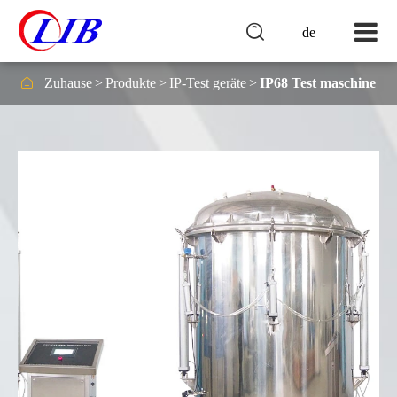

de

Zuhause
Produkte
IP-Test geräte
IP68 Test maschine