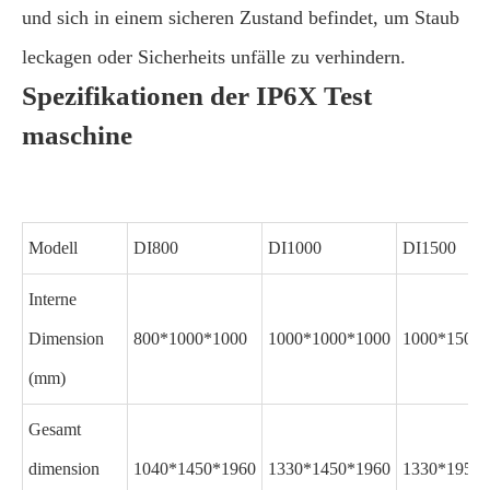
und sich in einem sicheren Zustand befindet, um Staub
leckagen oder Sicherheits unfälle zu verhindern.
Spezifikationen der IP6X Test
maschine
Modell
DI800
DI1000
DI1500
Interne
Dimension
800*1000*1000
1000*1000*1000
1000*1500*
(mm)
Gesamt
dimension
1040*1450*1960
1330*1450*1960
1330*1950*