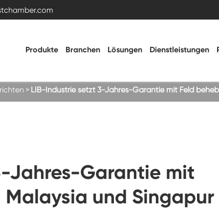
estchamber.com
Produkte
Branchen
Lösungen
Dienstleistungen
ichten
LIB-Industrie setzt 3-Jahres-Garantie mit Feld behe
Temperatur- und Feuchtigkeitstestkammer
Heiße kalte Kammer
 3-Jahres-Garantie mit
Vibrations kammer
 Malaysia und Singapur
Hohe Niedertemperatur-Test kammer