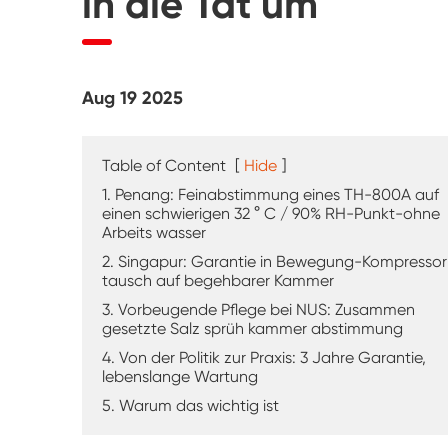
in die Tat um
UV-Verwitterung tester
Staub prüf kammer
Aug 19 2025
Regen Test kammer
Begehbare Kammer
Table of Content
[
Hide
]
1. Penang: Feinabstimmung eines TH-800A auf
Spezielle Test kammer
einen schwierigen 32 ° C / 90% RH-Punkt-ohne
Arbeits wasser
2. Singapur: Garantie in Bewegung-Kompressor
IP-Test geräte
tausch auf begehbarer Kammer
3. Vorbeugende Pflege bei NUS: Zusammen
gesetzte Salz sprüh kammer abstimmung
4. Von der Politik zur Praxis: 3 Jahre Garantie,
lebenslange Wartung
5. Warum das wichtig ist