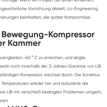
Luft feuchtigkeit Umwelt Prüf kammer
ngewöhnliche Vorrichtung abzielt, co-Engineering
ierungen beinhalten, die später Kompromisse
Konstante Temperatur kammer
PV-Umweltprüfkammer
in Bewegung-Kompressor
Konstante Temperatur-und Feuchtigkeits-
er Kammer
Test-Kammer
Hydrolyse-Alterung prüfung Stabilitäts
kammer
ierigkeiten,-40 ° C zu erreichen, und zeigte
Nass Wick für Feuchtigkeits-Test-Kammer
Gerät noch innerhalb der 3-Jahres-Garantie von LIB
llständigen Kompressor wechsel durch. Die Korrektur
Luft feuchtigkeit Kammer
n Temperaturen wieder her und reduzierte die
Höhen kammer
, wie LIB mit verschleiß bedingten Problemen umgeht,
eren.
Kammer für thermischen Missbrauch