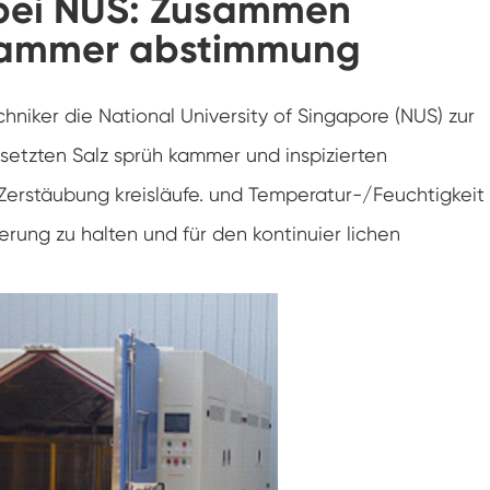
bei NUS: Zusammen
Klimaanlagen kammer mit negativer
 kammer abstimmung
Temperatur
Temperatur Luft feuchtigkeit Labor
klimatische Test kammer
iker die National University of Singapore (NUS) zur
Temperatur-Höhen-Kammer
tzten Salz sprüh kammer und inspizierten
Feuchte Wärme kammer
Zerstäubung kreisläufe. und Temperatur-/Feuchtigkeit
erung zu halten und für den kontinuier lichen
Trocken ofen
PV-Panel-Prüfgeräte
Kalte Klima kammer
PV-Degradationstestkammer
Konditionierung kammer