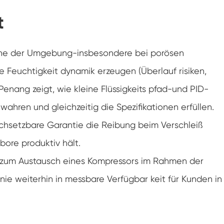
Konstanter Niedrig temperatur schrank
t
Tauwetter kammer einfrieren
 Nähe der Umgebung-insbesondere bei porösen
Explosions geschützte Test kammer
Feuchtigkeit dynamik erzeugen (Überlauf risiken,
Penang zeigt, wie kleine Flüssigkeits pfad-und PID-
Feuchtigkeits-Gefrier-Test-Kammer
hren und gleichzeitig die Spezifikationen erfüllen.
PV-Klimakammer
durchsetzbare Garantie die Reibung beim Verschleiß
PV-Modul-Prüfkammer
ore produktiv hält.
 zum Austausch eines Kompressors im Rahmen der
PV-Prüf kammer
inie weiterhin in messbare Verfügbar keit für Kunden in
Labor prüf kammer
PV-Umweltkammer