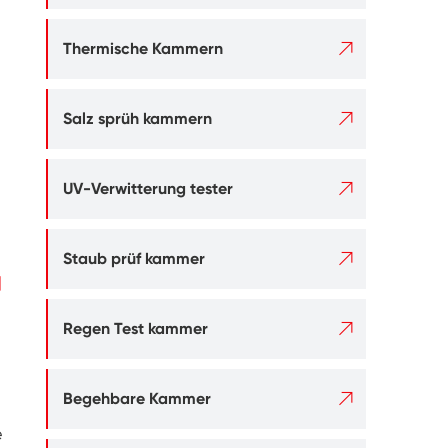

Thermische Kammern

Salz sprüh kammern

UV-Verwitterung tester

Staub prüf kammer
]

i
Regen Test kammer

Begehbare Kammer
e