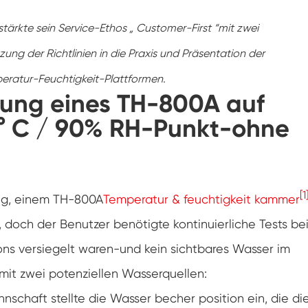
Gefrier widerstands prüf kammer
tärkte sein Service-Ethos „ Customer-First “mit zwei
Heiße kalte Temperatur prüf kammer
ung der Richtlinien in die Praxis und Präsentation der
mperatur-Feuchtigkeit-Plattformen.
Kammer für kalte Umwelt
ung eines TH-800A auf
Konstantes Klima kabinett
 ° C / 90% RH-Punkt-ohne
LV124 K-12 Temperatur-Schock-und
Spritzwasser-Test gerät
Explosions geschützte Batterie Thermische
Runaway-Kammer
[1
ang, einem TH-800A
Temperatur & feuchtigkeit kammer
Temperatur-Vibrations maschine
 doch der Benutzer benötigte kontinuierliche Tests be
ons versiegelt waren-und kein sichtbares Wasser im
Industrie ofen für Batterien
 mit zwei potenziellen Wasserquellen:
Industrielle Gefrier kammer
chaft stellte die Wasser becher position ein, die di