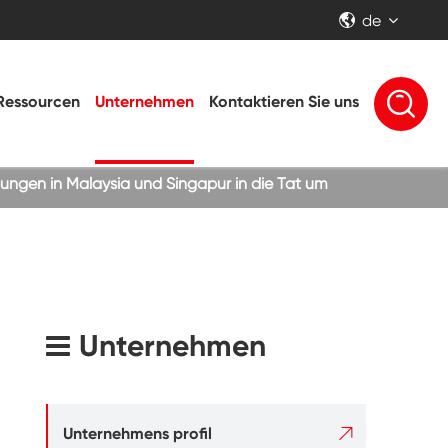
de


Ressourcen
Unternehmen
Kontaktieren Sie uns
bungen in Malaysia und Singapur in die Tat um
Unternehmen

Unternehmens profil