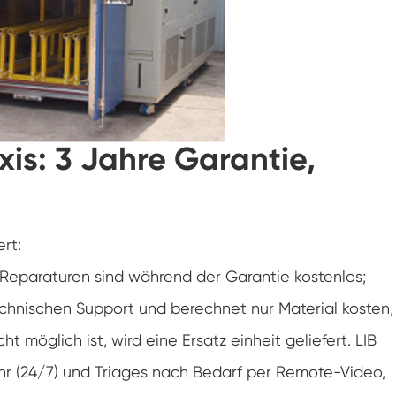
Spaziergang in der Luft feuchtigkeit Kammer
Wärme kalte Feuchtigkeit kammer
Temperatur kammer
axis: 3 Jahre Garantie,
Reichweite-In der Umwelt kammer
g
Umwelt Stress Kammer
Unter Null Umwelt kammer
rt:
Reparaturen sind während der Garantie kostenlos;
Ausrüstung für beschleunigte
Haltbarkeitsprüfungen
echnischen Support und berechnet nur Material kosten,
Stabilitäts kammer
t möglich ist, wird eine Ersatz einheit geliefert. LIB
hr (24/7) und Triages nach Bedarf per Remote-Video,
Temperatur-Schüttler-Kammer