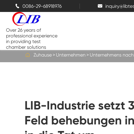
0086-29-68918976
inquiry@libt


Over 26 years of
professional experience
in providing test
chamber solutions

Zuhause
Unternehmen
Unternehmens nachr
Temperatur-und Feuchtigkeits-
Kammer
Bench top Test kammer
LIB-Industrie setzt
Thermische Kammern
Feld behebungen in
Salz sprüh kammern