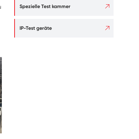

u
Spezielle Test kammer

IP-Test geräte