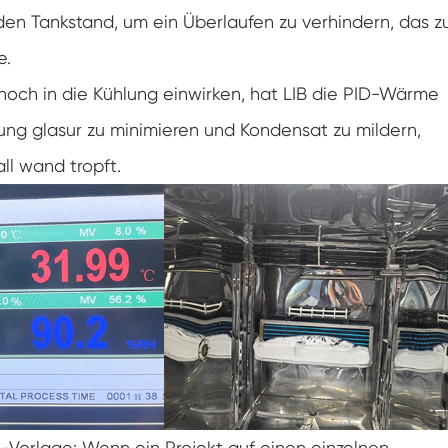
Doppelte Tür benutzer definierte
 den Tankstand, um ein Überlaufen zu verhindern, das z
Temperatur-Feuchtigkeits-Kammer
e.
Heiße kalte Feuchtigkeits-Kammer
noch in die Kühlung einwirken, hat LIB die PID-Wärme
Haltbarkeit prüfungs kammer
tung glasur zu minimieren und Kondensat zu mildern,
Kombinierte Salz sprüh-und Klima test
ll wand tropft.
kammer
Temperatur- und Feuchtegesteuerte
Umweltkonditionierungseinheit
Temperatur-und Niederluftdruck-Prüf
kammer
Temperatur-Umwelt simulations kammer
Nass-Glühbirnen-Gaze für Temperatur-
Feuchtigkeits-Kammern
Vielseitige Umwelt prüfungs kammer
-Vorlage: Wenn ein Projekt auf einen einzelnen,