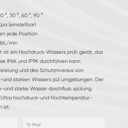
 °, 30 °, 60 °, 90 °
a (einstellbar)
en jede Position
-16L/min
 ist ein Hochdruck-Wassers prüh gerät, das
sse IP6K und IP9K durchführen kann.
leistung und des Schutzniveaus von
k-und starken Wassers pül umgebungen. Der
k-und starke Wasser durchfluss spülung,
r Ultra hochdruck-und Hochtemperatur-
 ist.