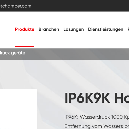
estchamber.com
Produkte
Branchen
Lösungen
Dienstleistungen
ruck geräte
Temperatur- und Feuchtigkeitstestkammer
Heiße kalte Kammer
IP6K9K H
Vibrations kammer
IPX6K: Wasserdruck 1000 K
Hohe Niedertemperatur-Test kammer
Entfernung vom Wassers pr