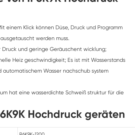
Doppelte Tür benutzer definierte
Temperatur-Feuchtigkeits-Kammer
Heiße kalte Feuchtigkeits-Kammer
t. Mit einem Klick können Düse, Druck und Programm
Haltbarkeit prüfungs kammer
 ausgetauscht werden muss.
Kombinierte Salz sprüh-und Klima test
r Druck und geringe Geräuschent wicklung;
kammer
elle Heiz geschwindigkeit; Es ist mit Wasserstands
Temperatur- und Feuchtegesteuerte
Umweltkonditionierungseinheit
nd automatischem Wasser nachschub system
Temperatur-und Niederluftdruck-Prüf
kammer
aum hat eine wasserdichte Schweiß struktur für die
Temperatur-Umwelt simulations kammer
Nass-Glühbirnen-Gaze für Temperatur-
IP6K9K Hochdruck geräten
Feuchtigkeits-Kammern
Vielseitige Umwelt prüfungs kammer
R6K9K-1200