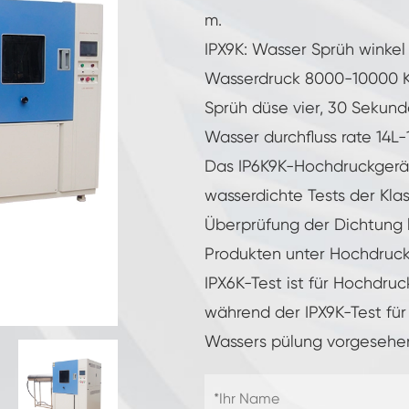
Luft feuchtigkeit kammer mit konstanter
m.
Temperatur
IPX9K: Wasser Sprüh winkel 0
Batterieprüfkammer
Wasserdruck 8000-10000 Kp
Umwelt kontrollierte Kammer
Sprüh düse vier, 30 Sekund
Wasser durchfluss rate 14L
Thermische Luft feuchtigkeit Kammer
Das IP6K9K-Hochdruckgerät
wasserdichte Tests der Kla
CO2-Klimakammer
Überprüfung der Dichtung 
Kryogene Kammer
Produkten unter Hochdruc
IPX6K-Test ist für Hochdruc
Thermische Stabilitäts prüfmaschine
während der IPX9K-Test fü
Feuchte Heiz kammer für PV-Module
Wassers pülung vorgesehen
Klima-und Temperatur prüf kammer