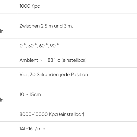
Klimaanlagen kammer mit negativer
1000 Kpa
Temperatur
Temperatur Luft feuchtigkeit Labor
klimatische Test kammer
Zwischen 2,5 m und 3 m.
ln
Temperatur-Höhen-Kammer
0 °, 30 °, 60 °, 90 °
Feuchte Wärme kammer
Ambient ~ + 88 ° c (einstellbar)
Trocken ofen
Vier, 30 Sekunden jede Position
PV-Panel-Prüfgeräte
10 ~ 15cm
Kalte Klima kammer
ln
PV-Degradationstestkammer
8000-10000 Kpa (einstellbar)
14L-16L/min
Konditionierung kammer