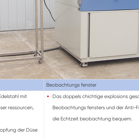
Konstanter Niedrig temperatur schrank
Tauwetter kammer einfrieren
Explosions geschützte Test kammer
Feuchtigkeits-Gefrier-Test-Kammer
PV-Klimakammer
Beobachtungs fenster
PV-Modul-Prüfkammer
Edelstahl mit
Das doppels chichtige explosions ges
PV-Prüf kammer
er ressourcen,
Beobachtungs fensters und der Anti-
Labor prüf kammer
die Echtzeit beobachtung bequem.
stopfung der Düse
PV-Umweltkammer