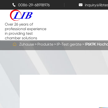
0086-29-68918976
inquiry@libt


Over 26 years of
professional experience
in providing test
chamber solutions

Zuhause
Produkte
IP-Test geräte
IP6K9K Hochd
Temperatur-und Feuchtigkeits-
Kammer
Bench top Test kammer
Thermische Kammern
Salz sprüh kammern