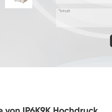
Gefrier widerstands prüf kammer
Heiße kalte Temperatur prüf kammer
Kammer für kalte Umwelt
Konstantes Klima kabinett
LV124 K-12 Temperatur-Schock-und
Spritzwasser-Test gerät
Explosions geschützte Batterie Thermische
Runaway-Kammer
Temperatur-Vibrations maschine
Industrie ofen für Batterien
Industrielle Gefrier kammer
e von IP6K9K Hochdruck