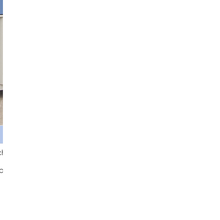
chützte Glas des
Fog-Wischer machen es für