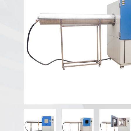
UV-Verwitterung tester
Staub prüf kammer
Regen Test kammer
Begehbare Kammer
Spezielle Test kammer
IP-Test geräte