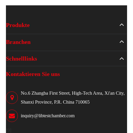
Produkte
Branchen
Schnelllinks
Kontaktieren Sie uns
No.6 Zhangba First Street, High-Tech Area, Xi'an City,
Shanxi Province, P.R. China 710065
inquiry@libtestchamber.com
[9]