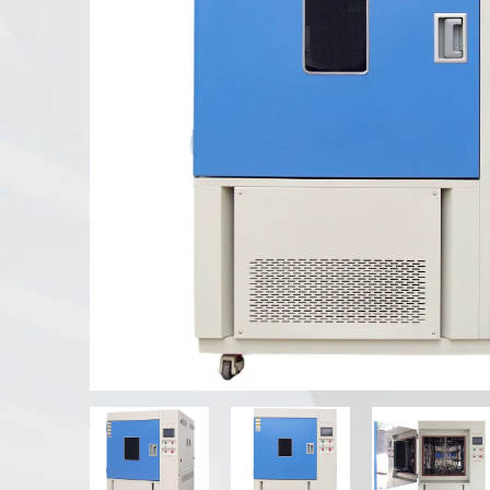
UV-Verwitterung tester
Staub prüf kammer
Regen Test kammer
Begehbare Kammer
Spezielle Test kammer
IP-Test geräte