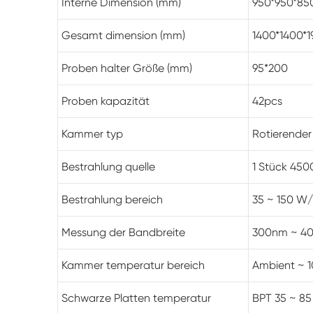
Interne Dimension (mm)
950*950*8
Gesamt dimension (mm)
1400*1400*
Proben halter Größe (mm)
95*200
Proben kapazität
42pcs
Kammer typ
Rotierender
Bestrahlung quelle
1 Stück 45
Bestrahlung bereich
35 ~ 150 W/
Messung der Bandbreite
300nm ~ 40
Kammer temperatur bereich
Ambient ~ 10
Schwarze Platten temperatur
BPT 35 ~ 85 