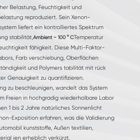
her Belastung, Feuchtigkeit und
belastung reproduziert. Sein Xenon-
stem liefert ein kontrolliertes Spektrum
ng stabilität,
Temperatur
Ambient ~ 100 ° C
uchtigkeit fähigkeit. Diese Multi-Faktor-
abors, Farb verschiebung, Oberflächen
ändigkeit und Polymers tabilität mit rück
ter Genauigkeit zu quantifizieren.
rung zu beschleunigen, wandelt das System
 im Freien in hochgradig wiederholbare Labor
en 1 bis 2 Jahre natürliches Sonnenlicht
on-Exposition erfahren, was die Validierung
utomobil kunststoffe, Außen textilien,
al ien erheblich verkürzt.