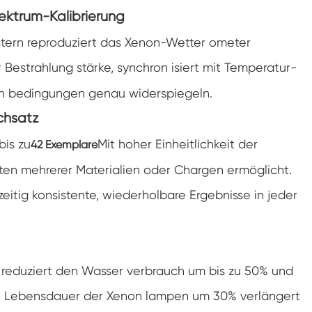
Klimaanlagen kammer mit negativer
pektrum-Kalibrierung
Temperatur
tern reproduziert das Xenon-Wetter ometer
Temperatur Luft feuchtigkeit Labor
klimatische Test kammer
r Bestrahlung stärke, synchron isiert mit Temperatur-
Temperatur-Höhen-Kammer
ßen bedingungen genau widerspiegeln.
rchsatz
Feuchte Wärme kammer
bis zu
Mit hoher Einheitlichkeit der
42 Exemplare
Trocken ofen
esten mehrerer Materialien oder Chargen ermöglicht.
PV-Panel-Prüfgeräte
zeitig konsistente, wiederholbare Ergebnisse in jeder
Kalte Klima kammer
PV-Degradationstestkammer
g reduziert den Wasser verbrauch um bis zu 50% und
Konditionierung kammer
die Lebensdauer der Xenon lampen um 30% verlängert