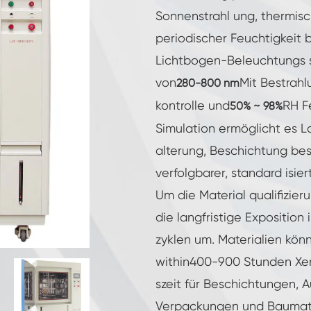
Luft feuchtigkeit kammer mit konstanter
Sonnenstrahl ung, thermisc
Temperatur
periodischer Feuchtigkeit 
Batterieprüfkammer
Lichtbogen-Beleuchtungs sy
Umwelt kontrollierte Kammer
von
Mit Bestrahlu
280-800 nm
kontrolle und
RH Fe
50% ~ 98%
Thermische Luft feuchtigkeit Kammer
Simulation ermöglicht es L
CO2-Klimakammer
alterung, Beschichtung best
verfolgbarer, standard isier
Kryogene Kammer
Um die Material qualifizie
die langfristige Exposition
Thermische Stabilitäts prüfmaschine
zyklen um. Materialien könn
Feuchte Heiz kammer für PV-Module
within400-900 Stunden Xen
szeit für Beschichtungen, A
Klima-und Temperatur prüf kammer
Verpackungen und Baumateri