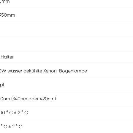
50mm
Konstanter Niedrig temperatur schrank
1950mm
Tauwetter kammer einfrieren
Explosions geschützte Test kammer
Feuchtigkeits-Gefrier-Test-Kammer
 Halter
PV-Klimakammer
00W wasser gekühlte Xenon-Bogenlampe
PV-Modul-Prüfkammer
pl
PV-Prüf kammer
0nm (340nm oder 420nm)
Labor prüf kammer
0 ° C ± 2 ° C
° C ± 2 ° C
PV-Umweltkammer