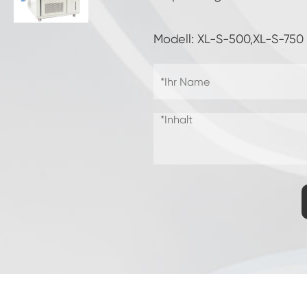
Gefrier widerstands prüf kammer
Modell: XL-S-500,XL-S-750
Heiße kalte Temperatur prüf kammer
Kammer für kalte Umwelt
Konstantes Klima kabinett
LV124 K-12 Temperatur-Schock-und
Spritzwasser-Test gerät
Explosions geschützte Batterie Thermische
Runaway-Kammer
Temperatur-Vibrations maschine
Industrie ofen für Batterien
Industrielle Gefrier kammer