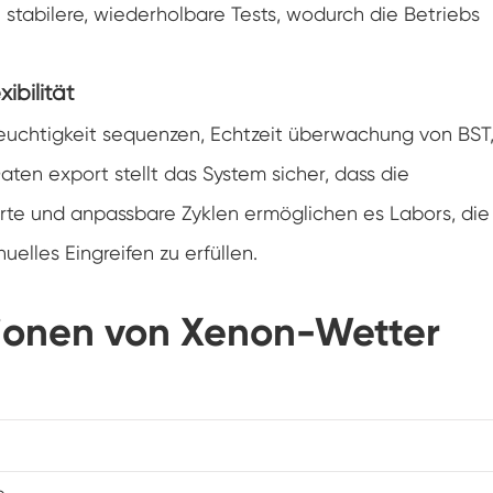
 stabilere, wiederholbare Tests, wodurch die Betriebs
Spaziergang in der Luft feuchtigkeit Kammer
Wärme kalte Feuchtigkeit kammer
ibilität
euchtigkeit sequenzen, Echtzeit überwachung von BST
Temperatur kammer
ten export stellt das System sicher, dass die
Reichweite-In der Umwelt kammer
ierte und anpassbare Zyklen ermöglichen es Labors, die
Umwelt Stress Kammer
les Eingreifen zu erfüllen.
Unter Null Umwelt kammer
tionen von Xenon-Wetter
Ausrüstung für beschleunigte
Haltbarkeitsprüfungen
Stabilitäts kammer
Temperatur-Schüttler-Kammer