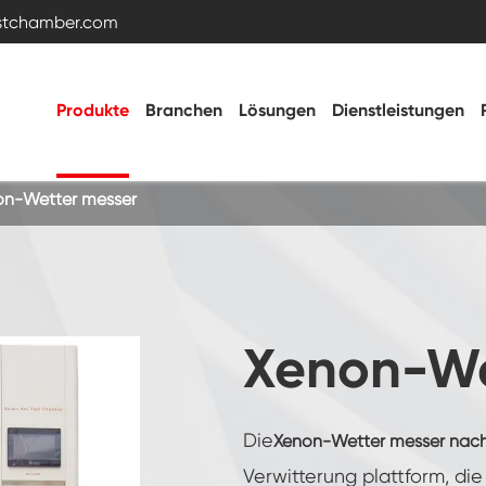
estchamber.com
Produkte
Branchen
Lösungen
Dienstleistungen
on-Wetter messer
Temperatur- und Feuchtigkeitstestkammer
Heiße kalte Kammer
Xenon-We
Vibrations kammer
Die
Xenon-Wetter messer nach 
Hohe Niedertemperatur-Test kammer
Verwitterung plattform, di