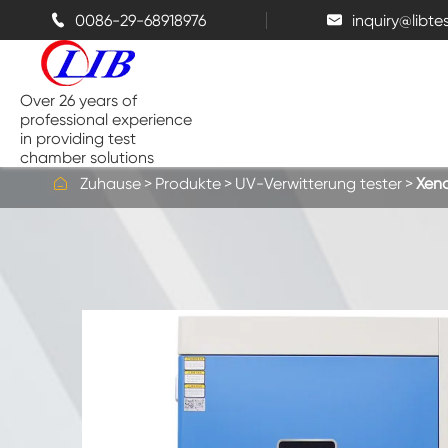
0086-29-68918976
inquiry@libt


Over 26 years of
professional experience
in providing test
chamber solutions

Zuhause
Produkte
UV-Verwitterung tester
Xen
Temperatur-und Feuchtigkeits-
Kammer
Bench top Test kammer
Thermische Kammern
Salz sprüh kammern