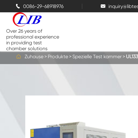
0086-29-68918976
inquiry@libt


Over 26 years of
professional experience
in providing test
chamber solutions

Zuhause
Produkte
Spezielle Test kammer
UL13
Temperatur-und Feuchtigkeits-
Kammer
Bench top Test kammer
Thermische Kammern
Salz sprüh kammern