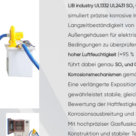
Luft feuchtigkeit kammer mit konstanter
LIB industry UL1332 UL2431 SO₂
Temperatur
simuliert präzise korrosive
Batterieprüfkammer
Langzeitbeständigkeit von
Außengehäusen für elektris
Umwelt kontrollierte Kammer
Bedingungen zu überprüfen
Thermische Luft feuchtigkeit Kammer
(≈95 % 
hoher Luftfeuchtigkeit
führt dabei genau
SO₂ und 
CO2-Klimakammer
gemäß
Korrosionsmechanismen
Kryogene Kammer
Eine verlängerte Expositio
gewährleistet stabile, gle
Thermische Stabilitäts prüfmaschine
Bewertung der Haftfestigk
Feuchte Heiz kammer für PV-Module
Korrosionsausbreitung und 
Mit hochpräziser Gasflussk
Klima-und Temperatur prüf kammer
Konstruktion und stabiler 