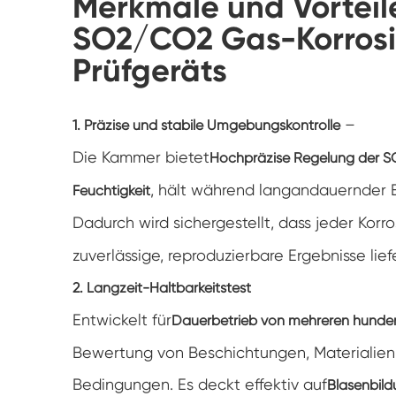
Merkmale und Vorteil
SO2/CO2 Gas-Korrosi
Prüfgeräts
–
1. Präzise und stabile Umgebungskontrolle
Die Kammer bietet
Hochpräzise Regelung der S
, hält während langandauernder 
Feuchtigkeit
Dadurch wird sichergestellt, dass jeder Korro
zuverlässige, reproduzierbare Ergebnisse liefe
2. Langzeit-Haltbarkeitstest
Entwickelt für
Dauerbetrieb von mehreren hunder
Bewertung von Beschichtungen, Materialien
Bedingungen. Es deckt effektiv auf
Blasenbild