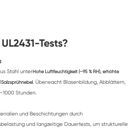
Klimaanlagen kammer mit negativer
Temperatur
Temperatur Luft feuchtigkeit Labor
klimatische Test kammer
Temperatur-Höhen-Kammer
 UL2431-Tests?
Feuchte Wärme kammer
g
Trocken ofen
s Stahl unter
Hohe Luftfeuchtigkeit (~95 % RH), erhöhte
PV-Panel-Prüfgeräte
l
. Überwacht Blasenbildung, Abblättern,
Salzsprühnebel
 ~1000 Stunden.
Kalte Klima kammer
PV-Degradationstestkammer
erialien und Beschichtungen durch
Konditionierung kammer
elastung und langzeitige Dauertests, um strukturelle