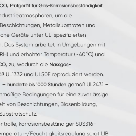
 CO₂ Prüfgerät für Gas-Korrosionsbeständigkeit
 Industrieatmosphären, um die
 Beschichtungen, Metallsubstraten und
che Geräte unter UL-spezifizierten
. Das System arbeitet in Umgebungen mit
RH) und erhöhter Temperatur (~40 °C) und
zu, wodurch die
CO₂
Nassgas-
 UL1332 und UL50E reproduziert werden.
n –
gemäß UL2431 –
hunderte bis 1000 Stunden
ichmäßige Bedingungen für eine zuverlässige
eit von Beschichtungen, Blasenbildung,
Substratschutz
.
ontrolle, korrosionsbeständiger SUS316-
Temperatur-/Feuchtigkeitsregelung sorgt LIB