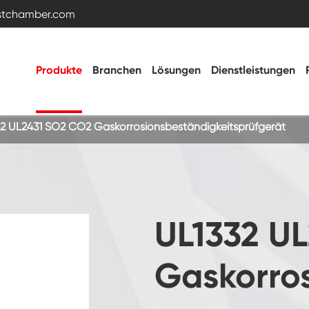
estchamber.com
Produkte
Branchen
Lösungen
Dienstleistungen
32 UL2431 SO2 CO2 Gaskorrosionsbeständigkeitsprüfgerät
Temperatur- und Feuchtigkeitstestkammer
Heiße kalte Kammer
UL1332 U
Vibrations kammer
Gaskorros
Hohe Niedertemperatur-Test kammer