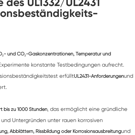
e des UL1332/UL2431
Konstanter Niedrig temperatur schrank
onsbeständigkeits-
Tauwetter kammer einfrieren
Explosions geschützte Test kammer
Feuchtigkeits-Gefrier-Test-Kammer
O₂- und CO₂-Gaskonzentrationen, Temperatur und
Experimente konstante Testbedingungen aufrecht.
PV-Klimakammer
sionsbeständigkeitstest erfüllt
und
UL2431-Anforderungen
PV-Modul-Prüfkammer
rt.
PV-Prüf kammer
, das ermöglicht eine gründliche
t bis zu 1000 Stunden
Labor prüf kammer
 und Untergründen unter rauen korrosiven
PV-Umweltkammer
und
ung, Abblättern, Rissbildung oder Korrosionsausbreitung