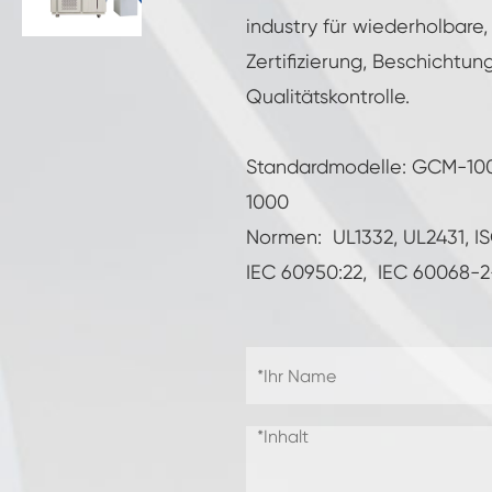
Gefrier widerstands prüf kammer
industry für wiederholbare,
Zertifizierung, Beschichtun
Heiße kalte Temperatur prüf kammer
Qualitätskontrolle.
Kammer für kalte Umwelt
Standardmodelle: GCM-10
Konstantes Klima kabinett
1000
LV124 K-12 Temperatur-Schock-und
Normen: UL1332, UL2431, I
Spritzwasser-Test gerät
IEC 60950:22, IEC 60068-2
Explosions geschützte Batterie Thermische
Runaway-Kammer
Temperatur-Vibrations maschine
Industrie ofen für Batterien
Industrielle Gefrier kammer