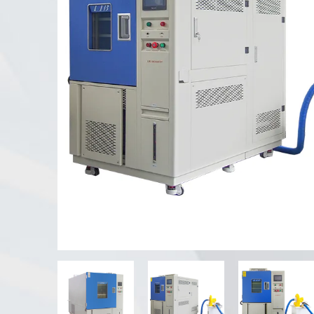
UV-Verwitterung tester
Staub prüf kammer
Regen Test kammer
Begehbare Kammer
Spezielle Test kammer
IP-Test geräte