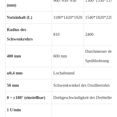
900*950*950
1300*1350*1370
(mm)
Nutzinhalt (L)
1180*1420*1920
1540*1820*2200
Radius des
810
2400
Schwenkrohrs
Durchmesser der
400 mm
600 mm
Sprühbohrung
φ0,4 mm
Lochabstand
50 mm
Schwenkwinkel des Oszillierrohrs
0 ~ ±180° (einstellbar)
Drehgeschwindigkeit des Drehtellers
1 U/min