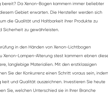
Doppelte Tür benutzer definierte
ung bereit? Da Xenon-Bogen kammern immer beliebter
Temperatur-Feuchtigkeits-Kammer
 diesem Gebiet erwarten. Die Hersteller werden sich
Heiße kalte Feuchtigkeits-Kammer
um die Qualität und Haltbarkeit ihrer Produkte zu
Haltbarkeit prüfungs kammer
 Sicherheit zu gewährleisten.
Kombinierte Salz sprüh-und Klima test
kammer
l prüfung in den Händen von Xenon-Lichtbogen
Temperatur- und Feuchtegesteuerte
Umweltkonditionierungseinheit
zu Xenon-Lampen-Alterung stest kammern ebnen dies
Temperatur-und Niederluftdruck-Prüf
re, langlebige Materialien. Mit den erstklassigen
kammer
n Sie der Konkurrenz einen Schritt voraus sein, inde
Temperatur-Umwelt simulations kammer
g keit und Qualität auszeichnen. Investieren Sie heute
Nass-Glühbirnen-Gaze für Temperatur-
ben Sie, welchen Unterschied sie in Ihrer Branche
Feuchtigkeits-Kammern
Vielseitige Umwelt prüfungs kammer