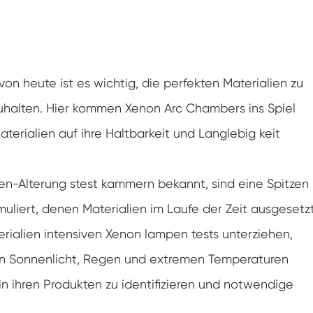
Luft feuchtigkeit kammer mit konstanter
Temperatur
Batterieprüfkammer
Umwelt kontrollierte Kammer
on heute ist es wichtig, die perfekten Materialien zu
zuhalten. Hier kommen Xenon Arc Chambers ins Spiel
Thermische Luft feuchtigkeit Kammer
aterialien auf ihre Haltbarkeit und Langlebig keit
CO2-Klimakammer
-Alterung stest kammern bekannt, sind eine Spitzen
Kryogene Kammer
uliert, denen Materialien im Laufe der Zeit ausgesetz
Thermische Stabilitäts prüfmaschine
ialien intensiven Xenon lampen tests unterziehen,
Feuchte Heiz kammer für PV-Module
on Sonnenlicht, Regen und extremen Temperaturen
 in ihren Produkten zu identifizieren und notwendige
Klima-und Temperatur prüf kammer