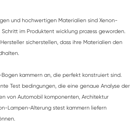
Gefrier widerstands prüf kammer
igen und hochwertigen Materialien sind Xenon-
Heiße kalte Temperatur prüf kammer
 Schritt im Produktent wicklung prozess geworden.
Kammer für kalte Umwelt
ersteller sicherstellen, dass ihre Materialien den
Konstantes Klima kabinett
dhalten.
LV124 K-12 Temperatur-Schock-und
Spritzwasser-Test gerät
-Bogen kammern an, die perfekt konstruiert sind.
Explosions geschützte Batterie Thermische
Runaway-Kammer
ente Test bedingungen, die eine genaue Analyse der
Temperatur-Vibrations maschine
ten von Automobil komponenten, Architektur
enon-Lampen-Alterung stest kammern liefern
Industrie ofen für Batterien
können.
Industrielle Gefrier kammer