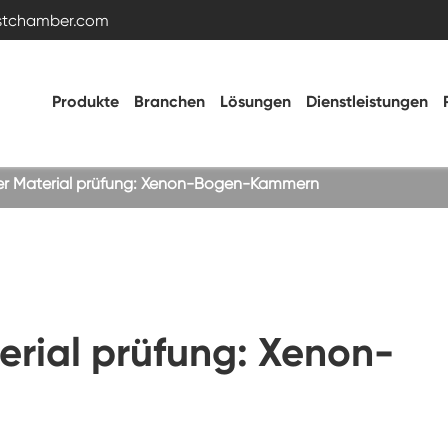
estchamber.com
Produkte
Branchen
Lösungen
Dienstleistungen
der Material prüfung: Xenon-Bogen-Kammern
Temperatur- und Feuchtigkeitstestkammer
Heiße kalte Kammer
erial prüfung: Xenon-
Vibrations kammer
Hohe Niedertemperatur-Test kammer