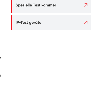

Spezielle Test kammer

IP-Test geräte
e
m