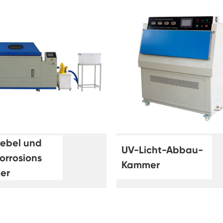
Spaziergang in der Luft feuchtigkeit Kammer
Wärme kalte Feuchtigkeit kammer
Temperatur kammer
Reichweite-In der Umwelt kammer
Umwelt Stress Kammer
Unter Null Umwelt kammer
nebel und
UV-Licht-Abbau-
orrosions
Ausrüstung für beschleunigte
Kammer
Haltbarkeitsprüfungen
er
Stabilitäts kammer
Temperatur-Schüttler-Kammer