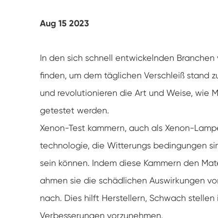
UV-Verwitterung tester
Aug 15 2023
Staub prüf kammer
Regen Test kammer
In den sich schnell entwickelnden Branchen v
finden, um dem täglichen Verschleiß stand 
Begehbare Kammer
und revolutionieren die Art und Weise, wie M
Spezielle Test kammer
getestet werden.
Xenon-Test kammern, auch als Xenon-Lampen
IP-Test geräte
technologie, die Witterungs bedingungen sim
sein können. Indem diese Kammern den Mater
ahmen sie die schädlichen Auswirkungen v
nach. Dies hilft Herstellern, Schwach stellen
Verbesserungen vorzunehmen.