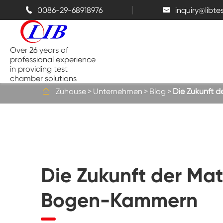
0086-29-68918976
inquiry@libt


Over 26 years of
professional experience
in providing test
chamber solutions

Zuhause
Unternehmen
Blog
Die Zukunft 
Temperatur-und Feuchtigkeits-
Kammer
Bench top Test kammer
Die Zukunft der Mat
Thermische Kammern
Bogen-Kammern
Salz sprüh kammern