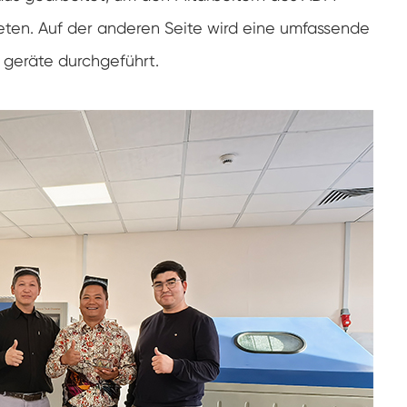
Gefrier widerstands prüf kammer
eten. Auf der anderen Seite wird eine umfassende
 geräte durchgeführt.
Heiße kalte Temperatur prüf kammer
Kammer für kalte Umwelt
Konstantes Klima kabinett
LV124 K-12 Temperatur-Schock-und
Spritzwasser-Test gerät
Explosions geschützte Batterie Thermische
Runaway-Kammer
Temperatur-Vibrations maschine
Industrie ofen für Batterien
Industrielle Gefrier kammer