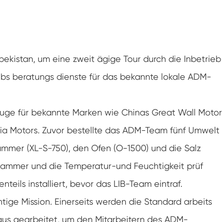
Luft feuchtigkeit kammer mit konstanter
Temperatur
Batterieprüfkammer
Umwelt kontrollierte Kammer
ekistan, um eine zweit ägige Tour durch die Inbetrieb
s beratungs dienste für das bekannte lokale ADM-
Thermische Luft feuchtigkeit Kammer
CO2-Klimakammer
uge für bekannte Marken wie Chinas Great Wall Motor
Kia Motors. Zuvor bestellte das ADM-Team fünf Umwelt
Kryogene Kammer
ammer (XL-S-750), den Ofen (O-1500) und die Salz
Thermische Stabilitäts prüfmaschine
 kammer und die Temperatur-und Feuchtigkeit prüf
Feuchte Heiz kammer für PV-Module
eils installiert, bevor das LIB-Team eintraf.
tige Mission. Einerseits werden die Standard arbeits
Klima-und Temperatur prüf kammer
us gearbeitet, um den Mitarbeitern des ADM-