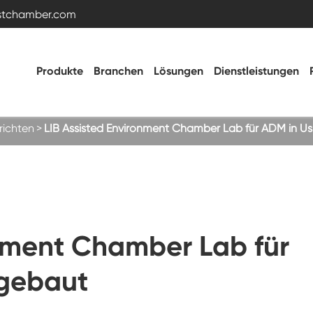
estchamber.com
Produkte
Branchen
Lösungen
Dienstleistungen
ichten
LIB Assisted Environment Chamber Lab für ADM in U
Temperatur- und Feuchtigkeitstestkammer
Heiße kalte Kammer
onment Chamber Lab für
Vibrations kammer
 gebaut
Hohe Niedertemperatur-Test kammer