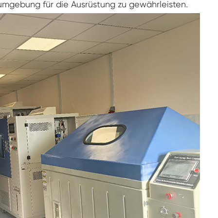
umgebung für die Ausrüstung zu gewährleisten.
Luft feuchtigkeit Umwelt Prüf kammer
Konstante Temperatur kammer
PV-Umweltprüfkammer
Konstante Temperatur-und Feuchtigkeits-
Test-Kammer
Hydrolyse-Alterung prüfung Stabilitäts
kammer
Nass Wick für Feuchtigkeits-Test-Kammer
Luft feuchtigkeit Kammer
Höhen kammer
Kammer für thermischen Missbrauch