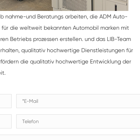
Konstanter Niedrig temperatur schrank
ieb nahme-und Beratungs arbeiten, die ADM Auto-
Tauwetter kammer einfrieren
 für die weltweit bekannten Automobil marken mit
eren Betriebs prozessen erstellen. und das LIB-Team
Explosions geschützte Test kammer
erhalten, qualitativ hochwertige Dienstleistungen für
Feuchtigkeits-Gefrier-Test-Kammer
fördern die qualitativ hochwertige Entwicklung der
PV-Klimakammer
it.
PV-Modul-Prüfkammer
PV-Prüf kammer
Labor prüf kammer
PV-Umweltkammer