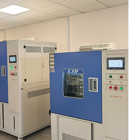
Spaziergang in der Luft feuchtigkeit Kammer
Wärme kalte Feuchtigkeit kammer
Temperatur kammer
Reichweite-In der Umwelt kammer
Umwelt Stress Kammer
Unter Null Umwelt kammer
Ausrüstung für beschleunigte
Haltbarkeitsprüfungen
Stabilitäts kammer
Temperatur-Schüttler-Kammer