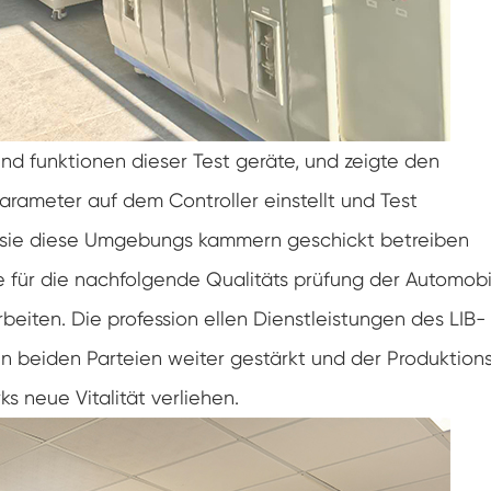
Klimaanlagen kammer mit negativer
Temperatur
Temperatur Luft feuchtigkeit Labor
klimatische Test kammer
Temperatur-Höhen-Kammer
und funktionen dieser Test geräte, und zeigte den
Feuchte Wärme kammer
rameter auf dem Controller einstellt und Test
ass sie diese Umgebungs kammern geschickt betreiben
Trocken ofen
ie für die nachfolgende Qualitäts prüfung der Automobi
PV-Panel-Prüfgeräte
eiten. Die profession ellen Dienstleistungen des LIB-
Kalte Klima kammer
 beiden Parteien weiter gestärkt und der Produktion
s neue Vitalität verliehen.
PV-Degradationstestkammer
Konditionierung kammer