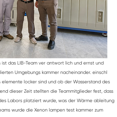
Doppelte Tür benutzer definierte
Temperatur-Feuchtigkeits-Kammer
Heiße kalte Feuchtigkeits-Kammer
Haltbarkeit prüfungs kammer
Kombinierte Salz sprüh-und Klima test
kammer
Temperatur- und Feuchtegesteuerte
Umweltkonditionierungseinheit
 ist das LIB-Team ver antwort lich und ernst und
Temperatur-und Niederluftdruck-Prüf
allierten Umgebungs kammer nacheinander. einschl
kammer
gs elemente locker sind und ob der Wasserstand des
Temperatur-Umwelt simulations kammer
d dieser Zeit stellten die Teammitglieder fest, dass
Nass-Glühbirnen-Gaze für Temperatur-
Feuchtigkeits-Kammern
des Labors platziert wurde, was der Wärme ableitung
Vielseitige Umwelt prüfungs kammer
B-Teams wurde die Xenon lampen test kammer zum