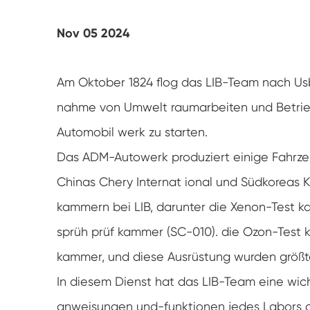
UV-Verwitterung tester
Nov 05 2024
Staub prüf kammer
Regen Test kammer
Am Oktober 1824 flog das LIB-Team nach Usb
nahme von Umwelt raumarbeiten und Betrieb
Begehbare Kammer
Automobil werk zu starten.
Spezielle Test kammer
Das ADM-Autowerk produziert einige Fahrze
Chinas Chery Internat ional und Südkoreas 
IP-Test geräte
kammern bei LIB, darunter die Xenon-Test k
sprüh prüf kammer (SC-010). die Ozon-Test
kammer, und diese Ausrüstung wurden größtent
In diesem Dienst hat das LIB-Team eine wich
anweisungen und-funktionen jedes Labors a