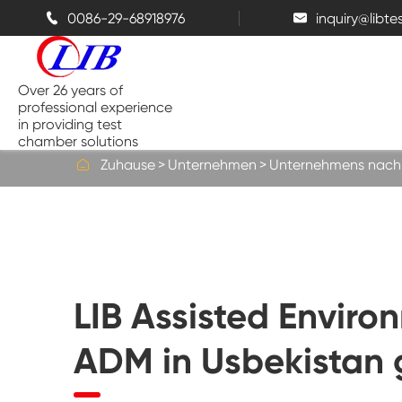
0086-29-68918976
inquiry@libt


Over 26 years of
professional experience
in providing test
chamber solutions

Zuhause
Unternehmen
Unternehmens nachr
Temperatur-und Feuchtigkeits-
Kammer
Bench top Test kammer
LIB Assisted Envir
Thermische Kammern
ADM in Usbekistan
Salz sprüh kammern