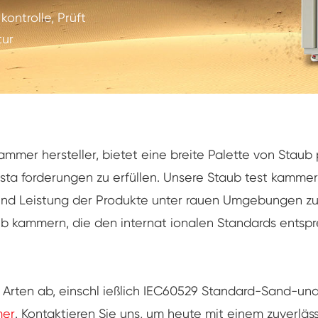
Luft feuchtigkeit kammer mit konstanter
ontrolle, Prüft
Temperatur
tur
Batterieprüfkammer
Umwelt kontrollierte Kammer
Thermische Luft feuchtigkeit Kammer
CO2-Klimakammer
kammer hersteller, bietet eine breite Palette von Stau
ta forderungen zu erfüllen. Unsere Staub test kammern
Kryogene Kammer
it und Leistung der Produkte unter rauen Umgebungen z
ub kammern, die den internat ionalen Standards entsp
Thermische Stabilitäts prüfmaschine
Feuchte Heiz kammer für PV-Module
Arten ab, einschl ießlich IEC60529 Standard-Sand-u
Klima-und Temperatur prüf kammer
mer
. Kontaktieren Sie uns, um heute mit einem zuverl