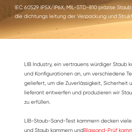
UV-Verwitterung tester
IEC 60529 IP5X/IP6X, MIL-STD-810 präzise Staub k
die dichtungs leitung der Verpackung und Struk
Staub prüf kammer
Regen Test kammer
Begehbare Kammer
Spezielle Test kammer
LIB Industry, ein vertrauens würdiger Staub 
und Konfigurationen an, um verschiedene Tes
IP-Test geräte
geliefert, um die Zuverlässigkeit, Sicherhe
lieferant entwerfen und produzieren wir Sta
zu erfüllen.
LIB-Staub-Sand-Test kammern decken viele 
und Staub kammern und
Blassand-Prüf kam