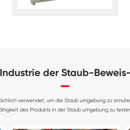
Konstanter Niedrig temperatur schrank
Tauwetter kammer einfrieren
Explosions geschützte Test kammer
Feuchtigkeits-Gefrier-Test-Kammer
PV-Klimakammer
ndustrie der Staub-Bewei
PV-Modul-Prüfkammer
PV-Prüf kammer
ächlich verwendet, um die Staub umgebung zu simulie
ähigkeit des Produkts in der Staub umgebung zu teste
Labor prüf kammer
PV-Umweltkammer