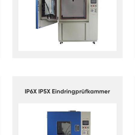
Doppelte Tür benutzer definierte
Temperatur-Feuchtigkeits-Kammer
Heiße kalte Feuchtigkeits-Kammer
Haltbarkeit prüfungs kammer
Kombinierte Salz sprüh-und Klima test
kammer
Temperatur- und Feuchtegesteuerte
Umweltkonditionierungseinheit
Temperatur-und Niederluftdruck-Prüf
kammer
IP6X IP5X Eindringprüfkammer
Temperatur-Umwelt simulations kammer
Nass-Glühbirnen-Gaze für Temperatur-
Feuchtigkeits-Kammern
Vielseitige Umwelt prüfungs kammer