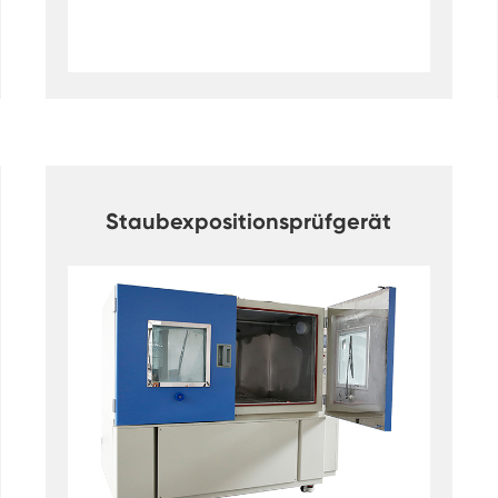
Spaziergang in der Luft feuchtigkeit Kammer
Wärme kalte Feuchtigkeit kammer
Temperatur kammer
Reichweite-In der Umwelt kammer
Staubexpositionsprüfgerät
Umwelt Stress Kammer
Unter Null Umwelt kammer
Ausrüstung für beschleunigte
Haltbarkeitsprüfungen
Stabilitäts kammer
Temperatur-Schüttler-Kammer