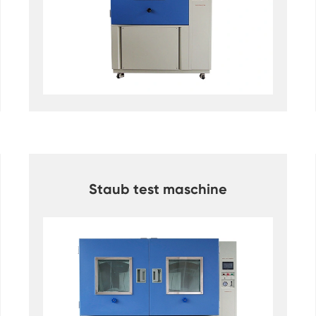
Luft feuchtigkeit Umwelt Prüf kammer
Konstante Temperatur kammer
PV-Umweltprüfkammer
Konstante Temperatur-und Feuchtigkeits-
Test-Kammer
Hydrolyse-Alterung prüfung Stabilitäts
kammer
Staub test maschine
Nass Wick für Feuchtigkeits-Test-Kammer
Luft feuchtigkeit Kammer
Höhen kammer
Kammer für thermischen Missbrauch