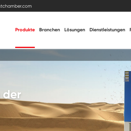
estchamber.com
Produkte
Branchen
Lösungen
Dienstleistungen
Temperatur- und Feuchtigkeitstestkammer
 der
Heiße kalte Kammer
Vibrations kammer
Hohe Niedertemperatur-Test kammer