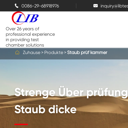
0086-29-68918976
inquiry@libt


Over 26 years of
professional experience
in providing test
chamber solutions

Zuhause
Produkte
Staub prüf kammer
Temperatur-und Feuchtigkeits-
Kammer
Strenge Über prüfung
Bench top Test kammer
Thermische Kammern
Staub dicke
Salz sprüh kammern