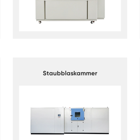
Klimaanlagen kammer mit negativer
Temperatur
Temperatur Luft feuchtigkeit Labor
klimatische Test kammer
Temperatur-Höhen-Kammer
Feuchte Wärme kammer
Trocken ofen
Staubblaskammer
PV-Panel-Prüfgeräte
Kalte Klima kammer
PV-Degradationstestkammer
Konditionierung kammer