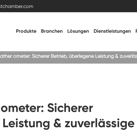
estchamber.com
Produkte
Branchen
Lösungen
Dienstleistungen
ther ometer: Sicherer Betrieb, überlegene Leistung & zuverlä
Temperatur- und Feuchtigkeitstestkammer
Heiße kalte Kammer
ometer: Sicherer
Vibrations kammer
 Leistung & zuverlässige
Hohe Niedertemperatur-Test kammer