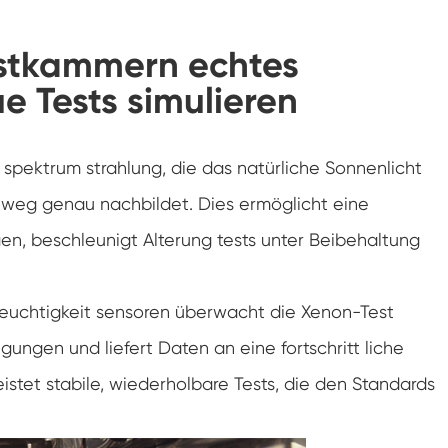
Luft feuchtigkeit Umwelt Prüf kammer
stkammern echtes
Konstante Temperatur kammer
e Tests simulieren
PV-Umweltprüfkammer
Konstante Temperatur-und Feuchtigkeits-
l spektrum strahlung, die das natürliche Sonnenlicht
Test-Kammer
inweg genau nachbildet. Dies ermöglicht eine
Hydrolyse-Alterung prüfung Stabilitäts
kammer
en, beschleunigt Alterung tests unter Beibehaltung
Nass Wick für Feuchtigkeits-Test-Kammer
Feuchtigkeit sensoren überwacht die Xenon-Test
Luft feuchtigkeit Kammer
ngen und liefert Daten an eine fortschritt liche
Höhen kammer
stet stabile, wiederholbare Tests, die den Standards
Kammer für thermischen Missbrauch