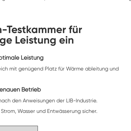
Konstanter Niedrig temperatur schrank
Tauwetter kammer einfrieren
on-Testkammer für
ige Leistung ein
Explosions geschützte Test kammer
Feuchtigkeits-Gefrier-Test-Kammer
ptimale Leistung
PV-Klimakammer
ereich mit genügend Platz für Wärme ableitung und
PV-Modul-Prüfkammer
, genauen Betrieb
PV-Prüf kammer
 nach den Anweisungen der LIB-Industrie.
Labor prüf kammer
ür Strom, Wasser und Entwässerung sicher.
PV-Umweltkammer