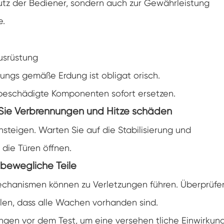
chutz der Bediener, sondern auch zur Gewährleistung
Spaziergang in der Luft feuchtigkeit Kammer
e.
Wärme kalte Feuchtigkeit kammer
Ausrüstung
Temperatur kammer
ungs gemäße Erdung ist obligat orisch.
Reichweite-In der Umwelt kammer
 beschädigte Komponenten sofort ersetzen.
Sie Verbrennungen und Hitze schäden
Umwelt Stress Kammer
teigen. Warten Sie auf die Stabilisierung und
Unter Null Umwelt kammer
die Türen öffnen.
Ausrüstung für beschleunigte
bewegliche Teile
Haltbarkeitsprüfungen
mechanismen können zu Verletzungen führen. Überprüfe
Stabilitäts kammer
llen, dass alle Wachen vorhanden sind.
Temperatur-Schüttler-Kammer
ngen vor dem Test, um eine versehen tliche Einwirkun