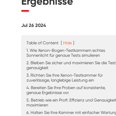
Ergebnisse
UV-Verwitterung tester
Staub prüf kammer
Jul 26 2024
Regen Test kammer
Begehbare Kammer
Table of Content
[
Hide
]
1. Wie Xenon-Bogen-Testkammern echtes
Spezielle Test kammer
Sonnenlicht für genaue Tests simulieren
2. Bleiben Sie sicher und maximieren Sie die Test
genauigkeit
IP-Test geräte
3. Richten Sie Ihre Xenon-Testkammer für
zuverlässige, langlebige Leistung ein
4. Bereiten Sie Ihre Proben auf konsistente,
genaue Ergebnisse vor
5. Betrieb wie ein Profi: Effizienz und Genauigkei
maximieren
6. Halten Sie Ihre Kammer mit einfacher Wartun