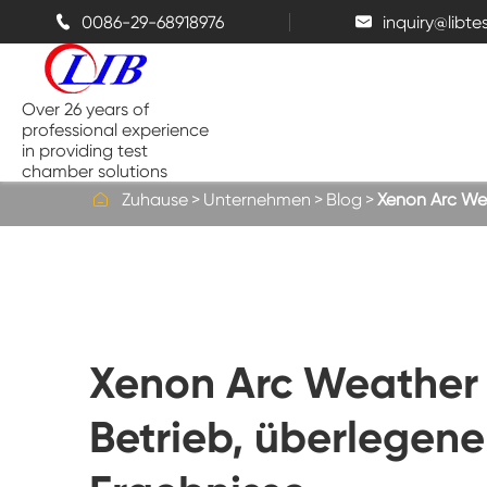
0086-29-68918976
inquiry@libt


Over 26 years of
professional experience
in providing test
chamber solutions

Zuhause
Unternehmen
Blog
Xenon Arc Wea
Temperatur-und Feuchtigkeits-
Kammer
Bench top Test kammer
Xenon Arc Weather 
Thermische Kammern
Betrieb, überlegene
Salz sprüh kammern