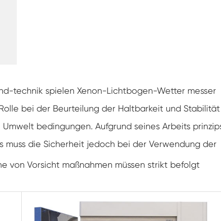
Gefrier widerstands prüf kammer
Heiße kalte Temperatur prüf kammer
Kammer für kalte Umwelt
Konstantes Klima kabinett
und-technik spielen Xenon-Lichtbogen-Wetter messer
LV124 K-12 Temperatur-Schock-und
Rolle bei der Beurteilung der Haltbarkeit und Stabilität
Spritzwasser-Test gerät
en Umwelt bedingungen. Aufgrund seines Arbeits prinzip
Explosions geschützte Batterie Thermische
Runaway-Kammer
 muss die Sicherheit jedoch bei der Verwendung der
Temperatur-Vibrations maschine
he von Vorsicht maßnahmen müssen strikt befolgt
Industrie ofen für Batterien
Industrielle Gefrier kammer