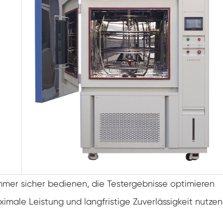
Doppelte Tür benutzer definierte
Temperatur-Feuchtigkeits-Kammer
Heiße kalte Feuchtigkeits-Kammer
Haltbarkeit prüfungs kammer
Kombinierte Salz sprüh-und Klima test
kammer
Temperatur- und Feuchtegesteuerte
Umweltkonditionierungseinheit
Temperatur-und Niederluftdruck-Prüf
kammer
Temperatur-Umwelt simulations kammer
Nass-Glühbirnen-Gaze für Temperatur-
ammer sicher bedienen, die Testergebnisse optimieren
Feuchtigkeits-Kammern
imale Leistung und langfristige Zuverlässigkeit nutzen
Vielseitige Umwelt prüfungs kammer