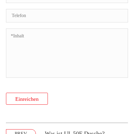
Einreichen
Was ist UL 50E Dusche?
PREV