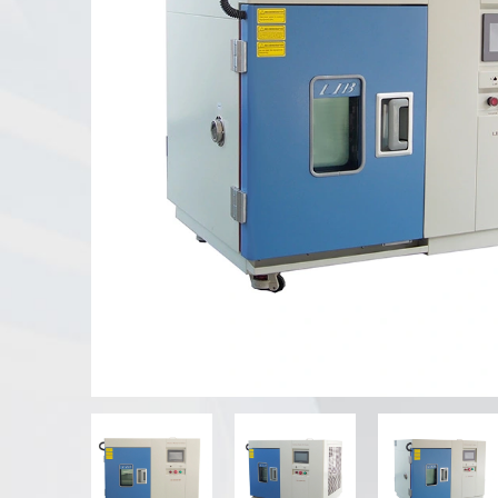
UV-Verwitterung tester
Staub prüf kammer
Regen Test kammer
Begehbare Kammer
Spezielle Test kammer
IP-Test geräte