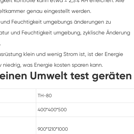
gkeit kontrolle kann etwa ± 2,5% RH erreichen. Alle
Klimaanlagen kammer mit negativer
Temperatur
eltkammer genau eingestellt werden.
Temperatur Luft feuchtigkeit Labor
ur-und Feuchtigkeit umgebungs änderungen zu
klimatische Test kammer
eratur und Feuchtigkeit umgebung, zyklische Änderung
Temperatur-Höhen-Kammer
.
Feuchte Wärme kammer
usrüstung klein und wenig Strom ist, ist der Energie
 niedrig, was Energie kosten sparen kann.
Trocken ofen
leinen Umwelt test geräten
PV-Panel-Prüfgeräte
TH-80
Kalte Klima kammer
400*400*500
PV-Degradationstestkammer
Konditionierung kammer
900*1210*1000