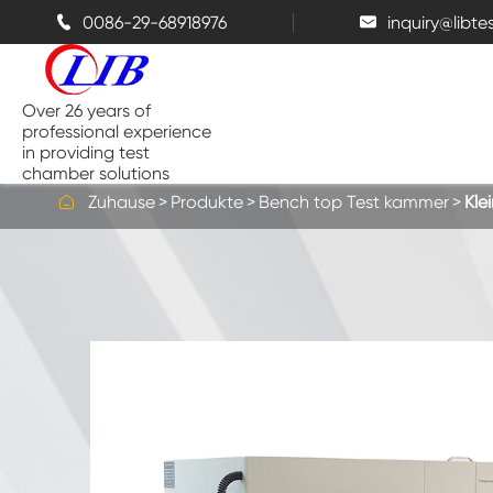
0086-29-68918976
inquiry@libt


Over 26 years of
professional experience
in providing test
chamber solutions

Zuhause
Produkte
Bench top Test kammer
Kle
Temperatur-und Feuchtigkeits-
Kammer
Bench top Test kammer
Thermische Kammern
Salz sprüh kammern