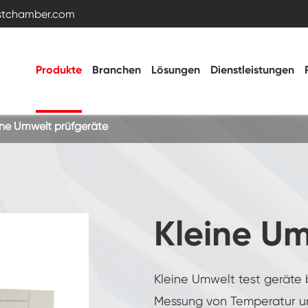
estchamber.com
Produkte
Branchen
Lösungen
Dienstleistungen
ine Umwelt prüfgeräte
Temperatur- und Feuchtigkeitstestkammer
Heiße kalte Kammer
Kleine Um
Vibrations kammer
Kleine Umwelt test geräte 
Hohe Niedertemperatur-Test kammer
Messung von Temperatur und