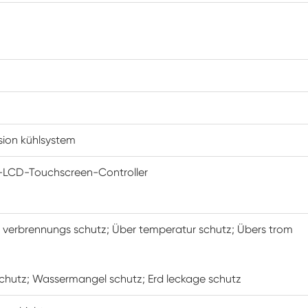
Konstanter Niedrig temperatur schrank
Tauwetter kammer einfrieren
Explosions geschützte Test kammer
Feuchtigkeits-Gefrier-Test-Kammer
ion kühlsystem
PV-Klimakammer
-LCD-Touchscreen-Controller
PV-Modul-Prüfkammer
PV-Prüf kammer
n verbrennungs schutz; Über temperatur schutz; Übers trom
Labor prüf kammer
 chutz; Wassermangel schutz; Erd leckage schutz
PV-Umweltkammer