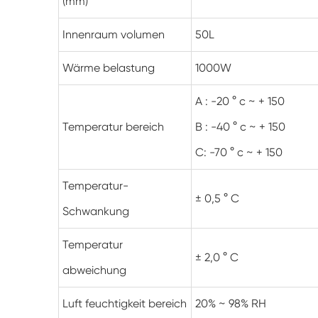
(mm)
Innenraum volumen
50L
Wärme belastung
1000W
A : -20 ° c ~ + 150
Temperatur bereich
B : -40 ° c ~ + 150
C: -70 ° c ~ + 150
Temperatur-
± 0,5 ° C
Schwankung
Temperatur
± 2,0 ° C
abweichung
Luft feuchtigkeit bereich
20% ~ 98% RH