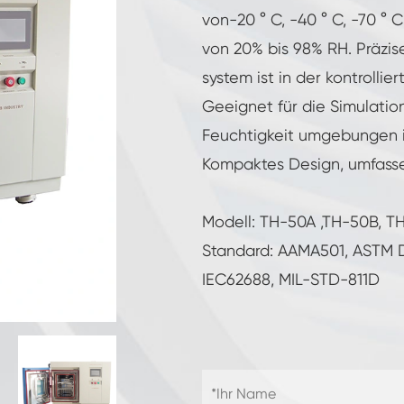
Luft feuchtigkeit kammer mit konstanter
von-20 ° C, -40 ° C, -70 ° C
Temperatur
von 20% bis 98% RH. Präzis
Batterieprüfkammer
system ist in der kontroll
Umwelt kontrollierte Kammer
Geeignet für die Simulati
Feuchtigkeit umgebungen i
Thermische Luft feuchtigkeit Kammer
Kompaktes Design, umfasse
CO2-Klimakammer
Modell: TH-50A ,TH-50B, 
Kryogene Kammer
Standard: AAMA501, ASTM D41
IEC62688, MIL-STD-811D
Thermische Stabilitäts prüfmaschine
Feuchte Heiz kammer für PV-Module
Klima-und Temperatur prüf kammer