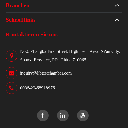
Branchen
Schnelllinks
Kontaktieren Sie uns
No.6 Zhangba First Street, High-Tech Area, Xi'an City,
Shanxi Province, P.R. China 710065
inquiry@libtestchamber.com
0086-29-68918976