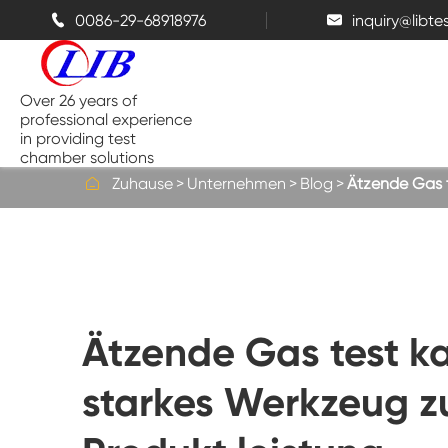
0086-29-68918976
inquiry@libt


Over 26 years of
professional experience
in providing test
chamber solutions

Zuhause
Unternehmen
Blog
Ätzende Gas t
Temperatur-und Feuchtigkeits-
Kammer
Bench top Test kammer
Ätzende Gas test ka
Thermische Kammern
starkes Werkzeug z
Salz sprüh kammern