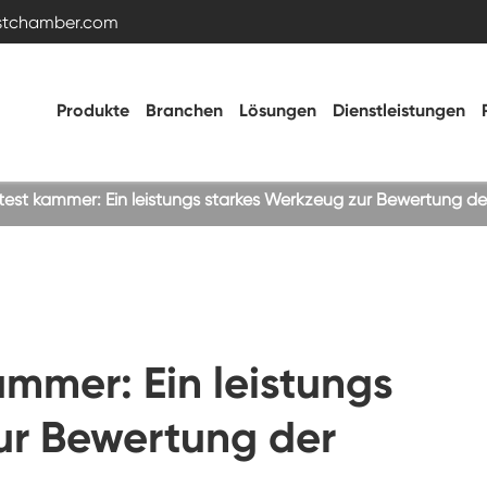
estchamber.com
Produkte
Branchen
Lösungen
Dienstleistungen
est kammer: Ein leistungs starkes Werkzeug zur Bewertung der
Temperatur- und Feuchtigkeitstestkammer
Heiße kalte Kammer
mmer: Ein leistungs
Vibrations kammer
ur Bewertung der
Hohe Niedertemperatur-Test kammer