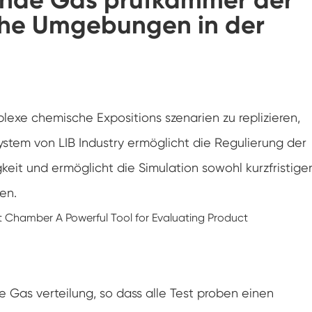
che Umgebungen in der
Spaziergang in der Luft feuchtigkeit Kammer
Wärme kalte Feuchtigkeit kammer
Temperatur kammer
plexe chemische Expositions szenarien zu replizieren,
Reichweite-In der Umwelt kammer
ystem von LIB Industry ermöglicht die Regulierung der
Umwelt Stress Kammer
eit und ermöglicht die Simulation sowohl kurzfristige
Unter Null Umwelt kammer
en.
Ausrüstung für beschleunigte
Haltbarkeitsprüfungen
Stabilitäts kammer
 Gas verteilung, so dass alle Test proben einen
Temperatur-Schüttler-Kammer