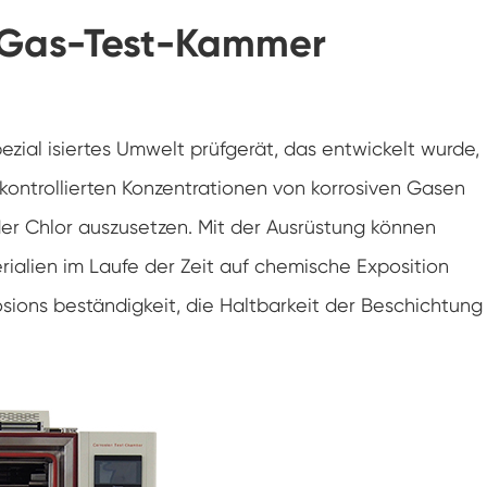
Gefrier widerstands prüf kammer
e Gas-Test-Kammer
Heiße kalte Temperatur prüf kammer
Kammer für kalte Umwelt
spezial isiertes Umwelt prüfgerät, das entwickelt wurde,
Konstantes Klima kabinett
ontrollierten Konzentrationen von korrosiven Gasen
der Chlor auszusetzen. Mit der Ausrüstung können
LV124 K-12 Temperatur-Schock-und
Spritzwasser-Test gerät
ialien im Laufe der Zeit auf chemische Exposition
Explosions geschützte Batterie Thermische
Runaway-Kammer
rosions beständigkeit, die Haltbarkeit der Beschichtung
Temperatur-Vibrations maschine
Industrie ofen für Batterien
Industrielle Gefrier kammer