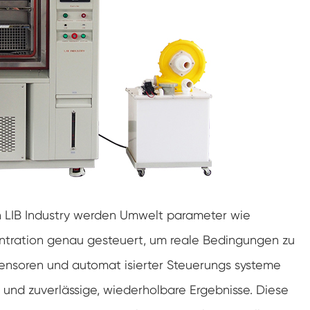
Doppelte Tür benutzer definierte
Temperatur-Feuchtigkeits-Kammer
Heiße kalte Feuchtigkeits-Kammer
Haltbarkeit prüfungs kammer
Kombinierte Salz sprüh-und Klima test
kammer
Temperatur- und Feuchtegesteuerte
Umweltkonditionierungseinheit
Temperatur-und Niederluftdruck-Prüf
kammer
n LIB Industry werden Umwelt parameter wie
Temperatur-Umwelt simulations kammer
entration genau gesteuert, um reale Bedingungen zu
Nass-Glühbirnen-Gaze für Temperatur-
Feuchtigkeits-Kammern
r Sensoren und automat isierter Steuerungs systeme
 und zuverlässige, wiederholbare Ergebnisse. Diese
Vielseitige Umwelt prüfungs kammer