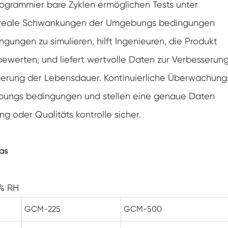
rogrammier bare Zyklen ermöglichen Tests unter
Konstanter Niedrig temperatur schrank
n reale Schwankungen der Umgebungs bedingungen
Tauwetter kammer einfrieren
ngungen zu simulieren, hilft Ingenieuren, die Produkt
ewerten, und liefert wertvolle Daten zur Verbesserun
Explosions geschützte Test kammer
ngerung der Lebensdauer. Kontinuierliche Überwachung
Feuchtigkeits-Gefrier-Test-Kammer
bungs bedingungen und stellen eine genaue Daten
g oder Qualitäts kontrolle sicher.
PV-Klimakammer
PV-Modul-Prüfkammer
Gas
PV-Prüf kammer
8% RH
Labor prüf kammer
GCM-225
GCM-500
PV-Umweltkammer