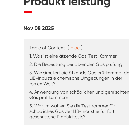
Produkt leistung
UV-Verwitterung tester
Staub prüf kammer
Nov 08 2025
Regen Test kammer
Begehbare Kammer
Table of Content
[
Hide
]
1. Was ist eine ätzende Gas-Test-Kammer
Spezielle Test kammer
2. Die Bedeutung der ätzenden Gas prüfung
3. Wie simuliert die ätzende Gas prüfkammer de
IP-Test geräte
LIB-Industrie chemische Umgebungen in der
realen Welt?
4. Anwendung von schädlichen und gemischte
Gas prüf kammern
5. Warum wählen Sie die Test kammer für
schädliches Gas der LIB-Industrie für fort
geschrittene Produkttests?