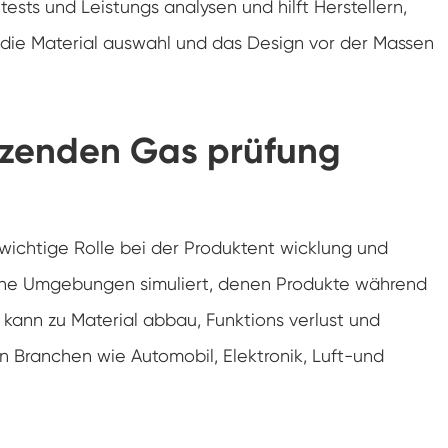
tests und Leistungs analysen und hilft Herstellern,
Luft feuchtigkeit Umwelt Prüf kammer
 die Material auswahl und das Design vor der Massen
Konstante Temperatur kammer
PV-Umweltprüfkammer
tzenden Gas prüfung
Konstante Temperatur-und Feuchtigkeits-
Test-Kammer
Hydrolyse-Alterung prüfung Stabilitäts
kammer
wichtige Rolle bei der Produktent wicklung und
Nass Wick für Feuchtigkeits-Test-Kammer
sche Umgebungen simuliert, denen Produkte während
ann zu Material abbau, Funktions verlust und
Luft feuchtigkeit Kammer
n Branchen wie Automobil, Elektronik, Luft-und
Höhen kammer
Kammer für thermischen Missbrauch