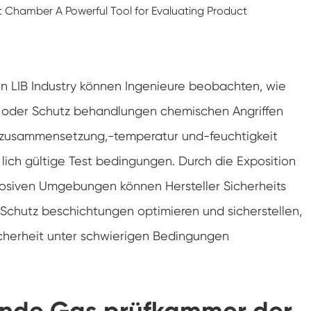
Klimaanlagen kammer mit negativer
Temperatur
Temperatur Luft feuchtigkeit Labor
klimatische Test kammer
on LIB Industry können Ingenieure beobachten, wie
Temperatur-Höhen-Kammer
 oder Schutz behandlungen chemischen Angriffen
Feuchte Wärme kammer
s zusammensetzung,-temperatur und-feuchtigkeit
Trocken ofen
 lich gültige Test bedingungen. Durch die Exposition
rosiven Umgebungen können Hersteller Sicherheits
PV-Panel-Prüfgeräte
 Schutz beschichtungen optimieren und sicherstellen,
Kalte Klima kammer
icherheit unter schwierigen Bedingungen
PV-Degradationstestkammer
Konditionierung kammer
zende Gas prüfkammer der