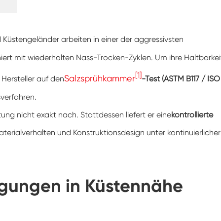
Gefrier widerstands prüf kammer
Heiße kalte Temperatur prüf kammer
üstengeländer arbeiten in einer der aggressivsten
ert mit wiederholten Nass-Trocken-Zyklen. Um ihre Haltbarkei
Kammer für kalte Umwelt
[1]
Salzsprühkammer
 Hersteller auf den
-Test (ASTM B117 / ISO
Konstantes Klima kabinett
sverfahren.
LV124 K-12 Temperatur-Schock-und
Spritzwasser-Test gerät
ung nicht exakt nach. Stattdessen liefert er eine
kontrollierte
Explosions geschützte Batterie Thermische
erialverhalten und Konstruktionsdesign unter kontinuierlicher
Runaway-Kammer
Temperatur-Vibrations maschine
gungen in Küstennähe
Industrie ofen für Batterien
Industrielle Gefrier kammer