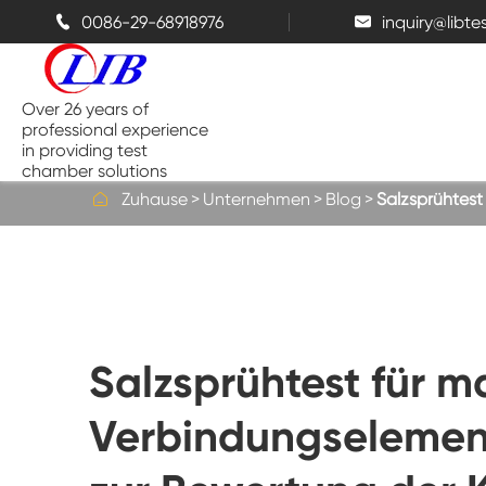
0086-29-68918976
inquiry@libt


Over 26 years of
professional experience
in providing test
chamber solutions

Zuhause
Unternehmen
Blog
Salzsprühtest
Temperatur-und Feuchtigkeits-
Kammer
Bench top Test kammer
Salzsprühtest für m
Thermische Kammern
Verbindungselement
Salz sprüh kammern