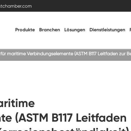
estchamber.com
Produkte
Branchen
Lösungen
Dienstleistungen
 für maritime Verbindungselemente (ASTM B117 Leitfaden zur B
Temperatur- und Feuchtigkeitstestkammer
Heiße kalte Kammer
aritime
Vibrations kammer
e (ASTM B117 Leitfaden
Hohe Niedertemperatur-Test kammer