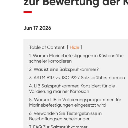
zur Bewertung der K
UV-Verwitterung tester
Staub prüf kammer
Jun 17 2026
Regen Test kammer
Begehbare Kammer
Table of Content
[
Hide
]
1. Warum Marinebefestigungen in Küstennähe
Spezielle Test kammer
schneller korrodieren
2. Was ist eine Salzsprühkammer?
IP-Test geräte
3. ASTM B117 vs. ISO 9227 Salzsprühtestnormen
4. LIB Salzsprühkammer: Konzipiert für die
Validierung mariner Korrosion
5. Warum LIB in Validierungsprogrammen für
Marinebefestigungen eingesetzt wird
6. Verwandeln Sie Testergebnisse in
Beschaffungsentscheidungen
7. FAQ Zur Salzsprühkammer