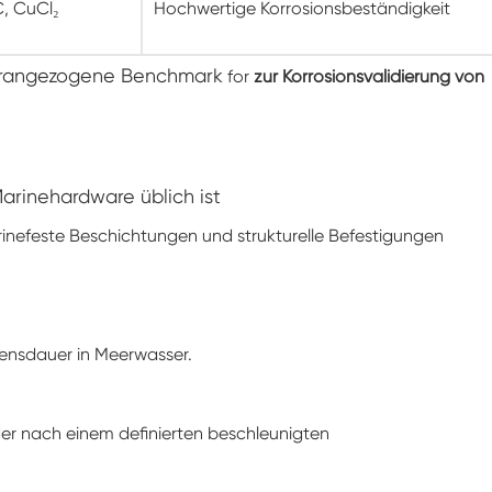
C, CuCl₂
Hochwertige Korrosionsbeständigkeit
Konstanter Niedrig temperatur schrank
herangezogene Benchmark
for
zur Korrosionsvalidierung von
Tauwetter kammer einfrieren
Explosions geschützte Test kammer
Feuchtigkeits-Gefrier-Test-Kammer
arinehardware üblich ist
rinefeste Beschichtungen und strukturelle Befestigungen
PV-Klimakammer
PV-Modul-Prüfkammer
ensdauer in Meerwasser.
PV-Prüf kammer
Labor prüf kammer
er nach einem definierten beschleunigten
PV-Umweltkammer