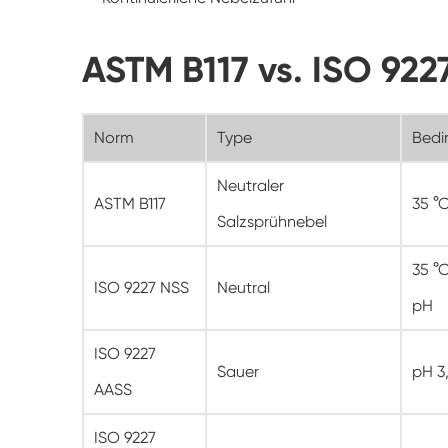
ASTM B117 vs. ISO 92
Norm
Type
Bedi
Neutraler
ASTM B117
35 °
Salzsprühnebel
35 °C
ISO 9227 NSS
Neutral
pH
ISO 9227
Sauer
pH 3
AASS
ISO 9227