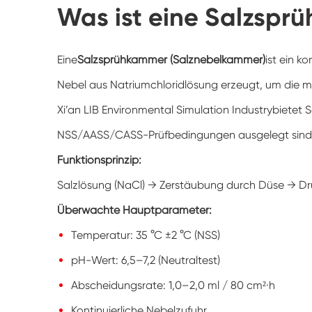
Was ist eine Salzsp
Eine
Salzsprühkammer (Salznebelkammer)
ist ein k
Nebel aus Natriumchloridlösung erzeugt, um die m
Xi’an LIB Environmental Simulation Industry
bietet 
NSS/AASS/CASS-Prüfbedingungen ausgelegt sind
Funktionsprinzip:
Salzlösung (NaCl) → Zerstäubung durch Düse → Dr
Überwachte Hauptparameter:
Temperatur: 35 °C ±2 °C (NSS)
pH-Wert: 6,5–7,2 (Neutraltest)
Abscheidungsrate: 1,0–2,0 ml / 80 cm²·h
Kontinuierliche Nebelzufuhr