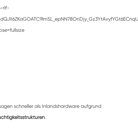
Doppelte Tür benutzer definierte
Temperatur-Feuchtigkeits-Kammer
Heiße kalte Feuchtigkeits-Kammer
Haltbarkeit prüfungs kammer
Kombinierte Salz sprüh-und Klima test
kammer
Temperatur- und Feuchtegesteuerte
Umweltkonditionierungseinheit
Temperatur-und Niederluftdruck-Prüf
kammer
Temperatur-Umwelt simulations kammer
gen schneller als Inlandshardware aufgrund
Nass-Glühbirnen-Gaze für Temperatur-
Feuchtigkeits-Kammern
chtigkeitsstrukturen
.
Vielseitige Umwelt prüfungs kammer