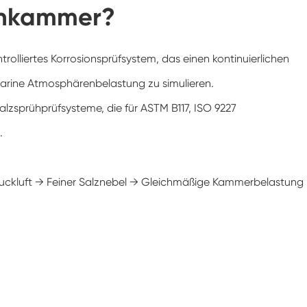
rühkammer?
Klimaanlagen kammer mit negativer
Temperatur
Temperatur Luft feuchtigkeit Labor
klimatische Test kammer
ontrolliertes Korrosionsprüfsystem, das einen kontinuierlichen
arine Atmosphärenbelastung zu simulieren.
Temperatur-Höhen-Kammer
Salzsprühprüfsysteme, die für ASTM B117, ISO 9227
Feuchte Wärme kammer
.
Trocken ofen
uckluft → Feiner Salznebel → Gleichmäßige Kammerbelastung
PV-Panel-Prüfgeräte
Kalte Klima kammer
PV-Degradationstestkammer
Konditionierung kammer