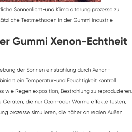
Doppelte Tür benutzer definierte
Temperatur-Feuchtigkeits-Kammer
rliche Sonnenlicht-und Klima alterung prozesse zu
sätzliche Testmethoden in der Gummi industrie
Heiße kalte Feuchtigkeits-Kammer
Haltbarkeit prüfungs kammer
der Gummi Xenon-Echtheit
Kombinierte Salz sprüh-und Klima test
kammer
Temperatur- und Feuchtegesteuerte
Umweltkonditionierungseinheit
gebung der Sonnen einstrahlung durch Xenon-
Temperatur-und Niederluftdruck-Prüf
niert ein Temperatur-und Feuchtigkeit kontroll
kammer
s wie Regen exposition, Bestrahlung zu reproduzieren
Temperatur-Umwelt simulations kammer
u Geräten, die nur Ozon-oder Wärme effekte testen,
Nass-Glühbirnen-Gaze für Temperatur-
Feuchtigkeits-Kammern
ung prozesse simulieren, die näher an realen Außen
Vielseitige Umwelt prüfungs kammer