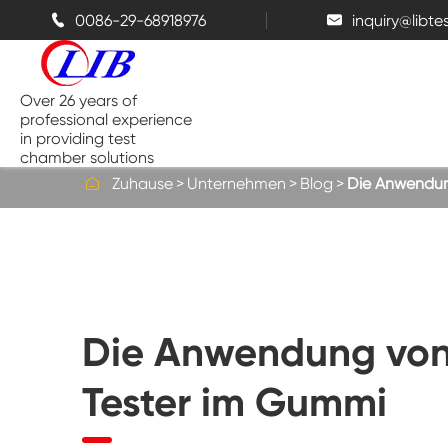
0086-29-68918976
inquiry@libt


Over 26 years of
professional experience
in providing test
chamber solutions

Zuhause
Unternehmen
Blog
Die Anwendun
Temperatur-und Feuchtigkeits-
Kammer
Bench top Test kammer
Die Anwendung von 
Thermische Kammern
Tester im Gummi
Salz sprüh kammern