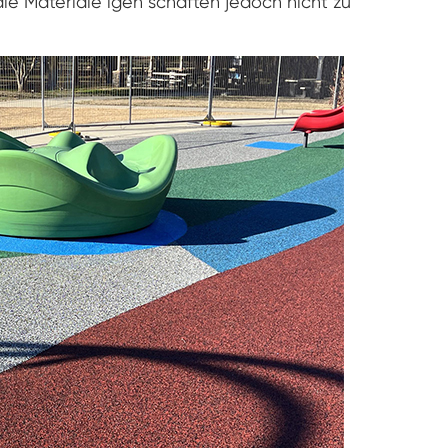
die Materiale igen schaften jedoch nicht zu
Gefrier widerstands prüf kammer
Heiße kalte Temperatur prüf kammer
Kammer für kalte Umwelt
Konstantes Klima kabinett
LV124 K-12 Temperatur-Schock-und
Spritzwasser-Test gerät
Explosions geschützte Batterie Thermische
Runaway-Kammer
Temperatur-Vibrations maschine
Industrie ofen für Batterien
Industrielle Gefrier kammer