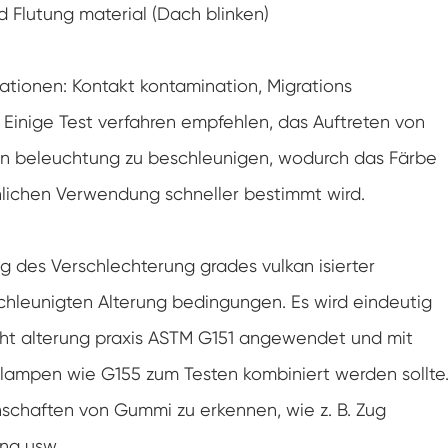
 Flutung material (Dach blinken)
Klimaanlagen kammer mit negativer
Temperatur
Temperatur Luft feuchtigkeit Labor
klimatische Test kammer
ationen: Kontakt kontamination, Migrations
 Einige Test verfahren empfehlen, das Auftreten von
Temperatur-Höhen-Kammer
n beleuchtung zu beschleunigen, wodurch das Färbe
Feuchte Wärme kammer
hlichen Verwendung schneller bestimmt wird.
Trocken ofen
g des Verschlechterung grades vulkan isierter
PV-Panel-Prüfgeräte
chleunigten Alterung bedingungen. Es wird eindeutig
Kalte Klima kammer
cht alterung praxis ASTM G151 angewendet und mit
n lampen wie G155 zum Testen kombiniert werden sollte
PV-Degradationstestkammer
schaften von Gummi zu erkennen, wie z. B. Zug
Konditionierung kammer
ung usw.