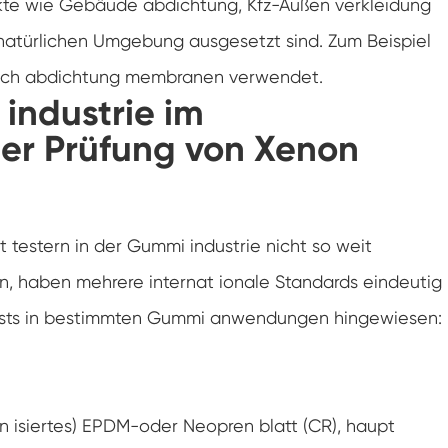
ukte wie Gebäude abdichtung, Kfz-Außen verkleidung
Luft feuchtigkeit Umwelt Prüf kammer
natürlichen Umgebung ausgesetzt sind. Zum Beispiel
Konstante Temperatur kammer
 Dach abdichtung membranen verwendet.
industrie im
PV-Umweltprüfkammer
r Prüfung von Xenon
Konstante Temperatur-und Feuchtigkeits-
Test-Kammer
Hydrolyse-Alterung prüfung Stabilitäts
kammer
estern in der Gummi industrie nicht so weit
Nass Wick für Feuchtigkeits-Test-Kammer
n, haben mehrere internat ionale Standards eindeutig
ests in bestimmten Gummi anwendungen hingewiesen:
Luft feuchtigkeit Kammer
Höhen kammer
Kammer für thermischen Missbrauch
an isiertes) EPDM-oder Neopren blatt (CR), haupt