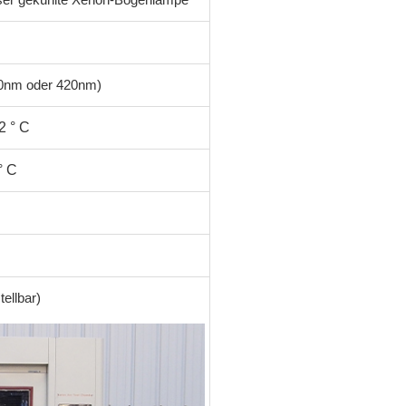
Konstanter Niedrig temperatur schrank
Tauwetter kammer einfrieren
0nm oder 420nm)
Explosions geschützte Test kammer
2 ° C
Feuchtigkeits-Gefrier-Test-Kammer
° C
PV-Klimakammer
PV-Modul-Prüfkammer
PV-Prüf kammer
ellbar)
Labor prüf kammer
PV-Umweltkammer