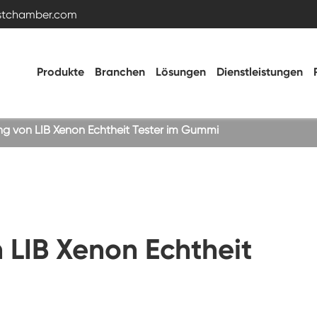
estchamber.com
Produkte
Branchen
Lösungen
Dienstleistungen
g von LIB Xenon Echtheit Tester im Gummi
Temperatur- und Feuchtigkeitstestkammer
Heiße kalte Kammer
LIB Xenon Echtheit
Vibrations kammer
Hohe Niedertemperatur-Test kammer