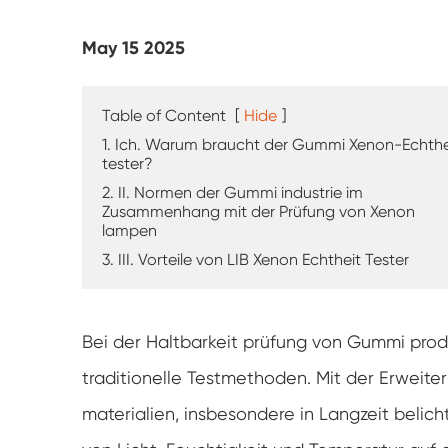
UV-Verwitterung tester
May 15 2025
Staub prüf kammer
Regen Test kammer
Table of Content
[
Hide
]
1. Ich. Warum braucht der Gummi Xenon-Echthe
Begehbare Kammer
tester?
2. II. Normen der Gummi industrie im
Zusammenhang mit der Prüfung von Xenon
Spezielle Test kammer
lampen
3. III. Vorteile von LIB Xenon Echtheit Tester
IP-Test geräte
Bei der Haltbarkeit prüfung von Gummi produ
traditionelle Testmethoden. Mit der Erwei
materialien, insbesondere in Langzeit belich