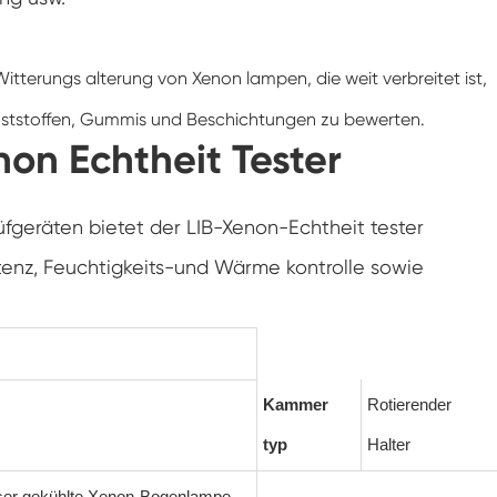
Spaziergang in der Luft feuchtigkeit Kammer
 Witterungs alterung von Xenon lampen, die weit verbreitet ist,
Wärme kalte Feuchtigkeit kammer
unststoffen, Gummis und Beschichtungen zu bewerten.
Temperatur kammer
enon Echtheit Tester
Reichweite-In der Umwelt kammer
rüfgeräten bietet der LIB-Xenon-Echtheit tester
Umwelt Stress Kammer
stenz, Feuchtigkeits-und Wärme kontrolle sowie
Unter Null Umwelt kammer
Ausrüstung für beschleunigte
Haltbarkeitsprüfungen
Kammer
Rotierender
Stabilitäts kammer
typ
Halter
Temperatur-Schüttler-Kammer
er gekühlte Xenon-Bogenlampe