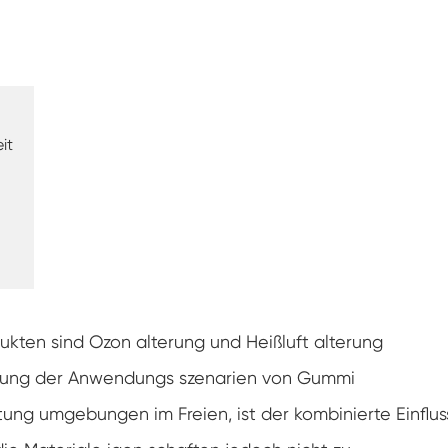
Luft feuchtigkeit kammer mit konstanter
Temperatur
Batterieprüfkammer
Umwelt kontrollierte Kammer
it
Thermische Luft feuchtigkeit Kammer
CO2-Klimakammer
Kryogene Kammer
Thermische Stabilitäts prüfmaschine
kten sind Ozon alterung und Heißluft alterung
Feuchte Heiz kammer für PV-Module
terung der Anwendungs szenarien von Gummi
tung umgebungen im Freien, ist der kombinierte Einflus
Klima-und Temperatur prüf kammer