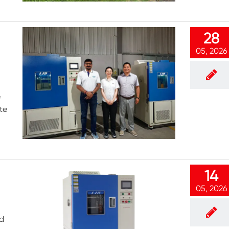
Gefrier widerstands prüf kammer
Heiße kalte Temperatur prüf kammer
28
05, 2026
Kammer für kalte Umwelt
Konstantes Klima kabinett
e
LV124 K-12 Temperatur-Schock-und
te
Spritzwasser-Test gerät
Explosions geschützte Batterie Thermische
Runaway-Kammer
Temperatur-Vibrations maschine
14
Industrie ofen für Batterien
05, 2026
Industrielle Gefrier kammer
d