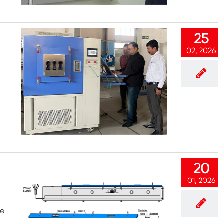
Spaziergang in der Luft feuchtigkeit Kammer
25
Wärme kalte Feuchtigkeit kammer
02, 2026
Temperatur kammer
Reichweite-In der Umwelt kammer
n
Umwelt Stress Kammer
Unter Null Umwelt kammer
Ausrüstung für beschleunigte
Haltbarkeitsprüfungen
20
01, 2026
Stabilitäts kammer
Temperatur-Schüttler-Kammer
te