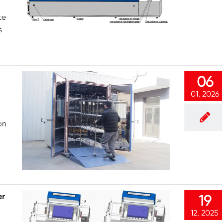
Konstanter Niedrig temperatur schrank
te
s
Tauwetter kammer einfrieren
Explosions geschützte Test kammer
06
Feuchtigkeits-Gefrier-Test-Kammer
01, 2026
PV-Klimakammer
on
PV-Modul-Prüfkammer
PV-Prüf kammer
Labor prüf kammer
er
19
PV-Umweltkammer
12, 2025