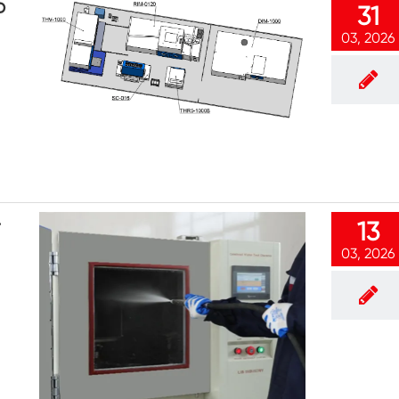
D
31
Klimaanlagen kammer mit negativer
Temperatur
03, 2026
Temperatur Luft feuchtigkeit Labor
klimatische Test kammer
Temperatur-Höhen-Kammer
Feuchte Wärme kammer
Trocken ofen
-
13
PV-Panel-Prüfgeräte
03, 2026
Kalte Klima kammer
PV-Degradationstestkammer
Konditionierung kammer