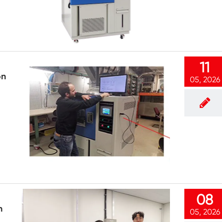
Doppelte Tür benutzer definierte
Temperatur-Feuchtigkeits-Kammer
Heiße kalte Feuchtigkeits-Kammer
Haltbarkeit prüfungs kammer
11
on
Kombinierte Salz sprüh-und Klima test
05, 2026
kammer
Temperatur- und Feuchtegesteuerte
Umweltkonditionierungseinheit
Temperatur-und Niederluftdruck-Prüf
kammer
Temperatur-Umwelt simulations kammer
Nass-Glühbirnen-Gaze für Temperatur-
Feuchtigkeits-Kammern
08
Vielseitige Umwelt prüfungs kammer
n
05, 2026