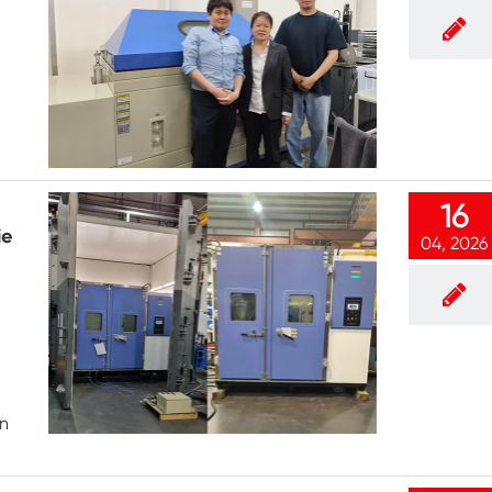
Luft feuchtigkeit Umwelt Prüf kammer
Konstante Temperatur kammer
PV-Umweltprüfkammer
Konstante Temperatur-und Feuchtigkeits-
Test-Kammer
16
Hydrolyse-Alterung prüfung Stabilitäts
ie
04, 2026
kammer
Nass Wick für Feuchtigkeits-Test-Kammer
Luft feuchtigkeit Kammer
Höhen kammer
en
Kammer für thermischen Missbrauch