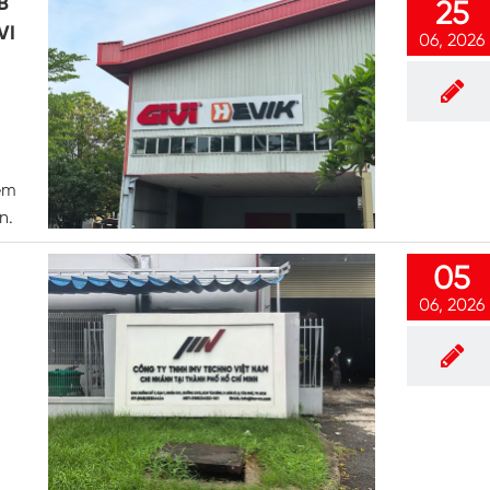
IB
25
Luft feuchtigkeit kammer mit konstanter
Temperatur
VI
06, 2026
Batterieprüfkammer
Umwelt kontrollierte Kammer
Thermische Luft feuchtigkeit Kammer
em
n.
CO2-Klimakammer
05
Kryogene Kammer
06, 2026
Thermische Stabilitäts prüfmaschine
Feuchte Heiz kammer für PV-Module
Klima-und Temperatur prüf kammer