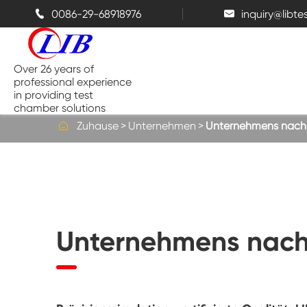
0086-29-68918976
inquiry@libt


Over 26 years of
professional experience
in providing test
chamber solutions

Zuhause
Unternehmen
Unternehmens nachr
Temperatur-und Feuchtigkeits-
Kammer
Bench top Test kammer
Unternehmens nach
Thermische Kammern
Salz sprüh kammern