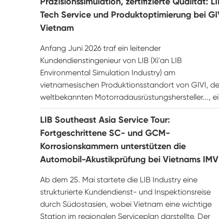
Präzisionssimulation, zertifizierte Qualität: L
UV-Verwitterung tester
Tech Service und Produktoptimierung bei GI
Vietnam
Staub prüf kammer
Anfang Juni 2026 traf ein leitender
Regen Test kammer
Kundendienstingenieur von LIB (Xi'an LIB
Environmental Simulation Industry) am
Begehbare Kammer
vietnamesischen Produktionsstandort von GIVI, d
weltbekannten Motorradausrüstungshersteller..., ei
Spezielle Test kammer
LIB Southeast Asia Service Tour:
IP-Test geräte
Fortgeschrittene SC- und GCM-
Korrosionskammern unterstützen die
Automobil-Akustikprüfung bei Vietnams IMV
Ab dem 25. Mai startete die LIB Industry eine
strukturierte Kundendienst- und Inspektionsreise
durch Südostasien, wobei Vietnam eine wichtige
Station im regionalen Serviceplan darstellte. Der