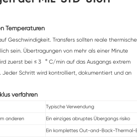
Klimaanlagen kammer mit negativer
Temperatur
Temperatur Luft feuchtigkeit Labor
klimatische Test kammer
en Temperaturen
Temperatur-Höhen-Kammer
uf Geschwindigkeit. Transfers sollten reale thermische
lich sein. Übertragungen von mehr als einer Minute
Feuchte Wärme kammer
ird zuerst bei ≤ 3 ° C/min auf das Ausgangs extrem
Trocken ofen
Jeder Schritt wird kontrolliert, dokumentiert und an
PV-Panel-Prüfgeräte
klus verfahren
Kalte Klima kammer
Typische Verwendung
PV-Degradationstestkammer
um anderen
Ein einziges abruptes Übergangs risiko
Konditionierung kammer
Ein komplettes Out-and-Back-Thermal-