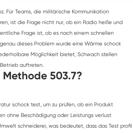
Doppelte Tür benutzer definierte
Temperatur-Feuchtigkeits-Kammer
. Für Teams, die militärische Kommunikation
Heiße kalte Feuchtigkeits-Kammer
en, ist die Frage nicht nur, ob ein Radio heiße und
ntliche Frage ist, ob es nach einem schnellen
Haltbarkeit prüfungs kammer
r genau dieses Problem wurde eine Wärme schock
Kombinierte Salz sprüh-und Klima test
kammer
ederholbare Möglichkeit bietet, Schwach stellen
Temperatur- und Feuchtegesteuerte
Betrieb auftreten.
Umweltkonditionierungseinheit
H Methode 503.7?
Temperatur-und Niederluftdruck-Prüf
kammer
Temperatur-Umwelt simulations kammer
tur schock test, um zu prüfen, ob ein Produkt
Nass-Glühbirnen-Gaze für Temperatur-
Feuchtigkeits-Kammern
en ohne Beschädigung oder Leistungs verlust
Vielseitige Umwelt prüfungs kammer
mwelt schneiderei, was bedeutet, dass das Test profil