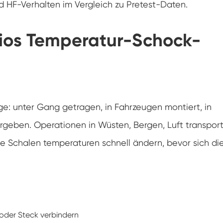
und HF-Verhalten im Vergleich zu Pretest-Daten.
Konstanter Niedrig temperatur schrank
ios Temperatur-Schock-
Tauwetter kammer einfrieren
Explosions geschützte Test kammer
Feuchtigkeits-Gefrier-Test-Kammer
e: unter Gang getragen, in Fahrzeugen montiert, in
PV-Klimakammer
rgeben. Operationen in Wüsten, Bergen, Luft transpor
PV-Modul-Prüfkammer
ie Schalen temperaturen schnell ändern, bevor sich di
PV-Prüf kammer
Labor prüf kammer
PV-Umweltkammer
 oder Steck verbindern