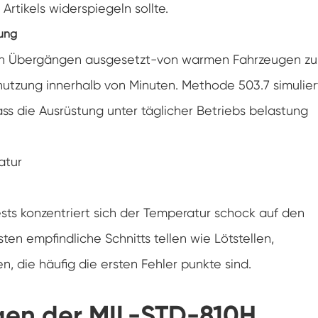
rtikels widerspiegeln sollte.
Luft feuchtigkeit Umwelt Prüf kammer
tung
Konstante Temperatur kammer
llen Übergängen ausgesetzt-von warmen Fahrzeugen zu
nutzung innerhalb von Minuten. Methode 503.7 simulier
PV-Umweltprüfkammer
ass die Ausrüstung unter täglicher Betriebs belastung
Konstante Temperatur-und Feuchtigkeits-
Test-Kammer
Hydrolyse-Alterung prüfung Stabilitäts
atur
kammer
Nass Wick für Feuchtigkeits-Test-Kammer
sts konzentriert sich der Temperatur schock auf den
Luft feuchtigkeit Kammer
en empfindliche Schnitts tellen wie Lötstellen,
, die häufig die ersten Fehler punkte sind.
Höhen kammer
Kammer für thermischen Missbrauch
gen der MIL-STD-810H