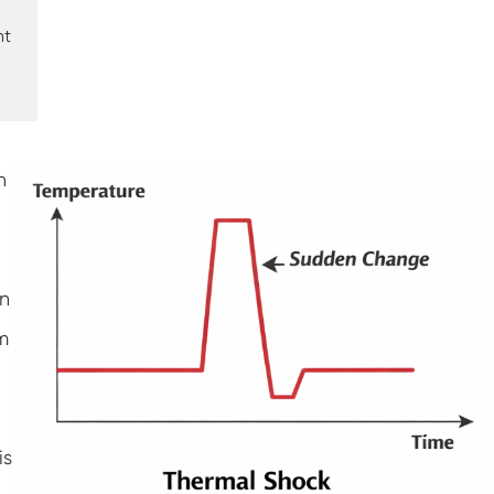
Gefrier widerstands prüf kammer
nt
Heiße kalte Temperatur prüf kammer
Kammer für kalte Umwelt
n
Konstantes Klima kabinett
LV124 K-12 Temperatur-Schock-und
Spritzwasser-Test gerät
Explosions geschützte Batterie Thermische
en
Runaway-Kammer
m
Temperatur-Vibrations maschine
Industrie ofen für Batterien
is
Industrielle Gefrier kammer