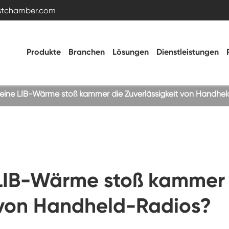
estchamber.com
Produkte
Branchen
Lösungen
Dienstleistungen
rt eine LIB-Wärme stoß kammer die Zuverlässigkeit von Handhe
Temperatur- und Feuchtigkeitstestkammer
Heiße kalte Kammer
e LIB-Wärme stoß kammer
Vibrations kammer
t von Handheld-Radios?
Hohe Niedertemperatur-Test kammer