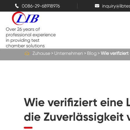
0086-29-68918976
inquiry@libt


Over 26 years of
professional experience
in providing test
chamber solutions

Zuhause
Unternehmen
Blog
Wie verifizie
Temperatur-und Feuchtigkeits-
Kammer
Bench top Test kammer
Wie verifiziert ein
Thermische Kammern
die Zuverlässigkei
Salz sprüh kammern