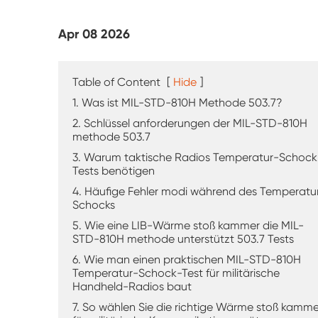
UV-Verwitterung tester
Apr 08 2026
Staub prüf kammer
Regen Test kammer
Table of Content
[
Hide
]
1. Was ist MIL-STD-810H Methode 503.7?
Begehbare Kammer
2. Schlüssel anforderungen der MIL-STD-810H
methode 503.7
Spezielle Test kammer
3. Warum taktische Radios Temperatur-Schock
Tests benötigen
IP-Test geräte
4. Häufige Fehler modi während des Temperatu
Schocks
5. Wie eine LIB-Wärme stoß kammer die MIL-
STD-810H methode unterstützt 503.7 Tests
6. Wie man einen praktischen MIL-STD-810H
Temperatur-Schock-Test für militärische
Handheld-Radios baut
7. So wählen Sie die richtige Wärme stoß kamme