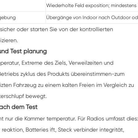
Wiederholte Feld exposition; mindestens 
Spaziergang in der Luft feuchtigkeit Kammer
mgebung
Übergänge von Indoor nach Outdoor ode
Wärme kalte Feuchtigkeit kammer
sicher oder starten Sie von der kontrollierten
Temperatur kammer
zieren.
und Test planung
Reichweite-In der Umwelt kammer
peratur, Extreme des Ziels, Verweilzeiten und
Umwelt Stress Kammer
 Betriebs zyklus des Produkts übereinstimmen-zum
izten Fahrzeug zu einem kalten Freien im Vergleich zu
Unter Null Umwelt kammer
terschlupf bewegt.
Ausrüstung für beschleunigte
Haltbarkeitsprüfungen
nach dem Test
Stabilitäts kammer
ht nur die Kammer temperatur. Für Radios umfasst dies
reaktion, Batteries ift, Steck verbinder integrität,
Temperatur-Schüttler-Kammer