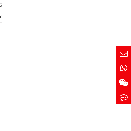
3 Zyklen
r von Fahrzeug zu Feld
: