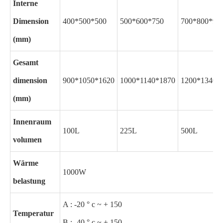
Interne
Dimension
400*500*500
500*600*750
700*800*90
(mm)
Gesamt
dimension
900*1050*1620
1000*1140*1870
1200*1340*
(mm)
Innenraum
100L
225L
500L
volumen
Wärme
1000W
belastung
A : -20 ° c ~ + 150
Temperatur
B : -40 ° c ~ + 150