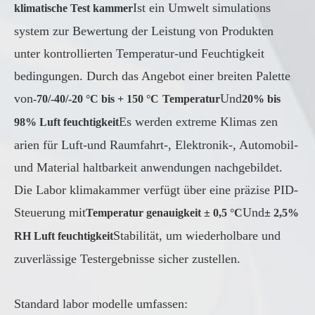
Ist ein Umwelt simulations
klimatische Test kammer
system zur Bewertung der Leistung von Produkten
unter kontrollierten Temperatur-und Feuchtigkeit
bedingungen. Durch das Angebot einer breiten Palette
von
Und
-70/-40/-20 °C bis + 150 °C
Temperatur
20% bis
Es werden extreme Klimas zen
98% Luft feuchtigkeit
arien für Luft-und Raumfahrt-, Elektronik-, Automobil-
und Material haltbarkeit anwendungen nachgebildet.
Die Labor klimakammer verfügt über eine präzise PID-
Steuerung mit
Und
Temperatur genauigkeit ± 0,5 °C
± 2,5%
Stabilität, um wiederholbare und
RH Luft feuchtigkeit
zuverlässige Testergebnisse sicher zustellen.
Standard labor modelle umfassen: