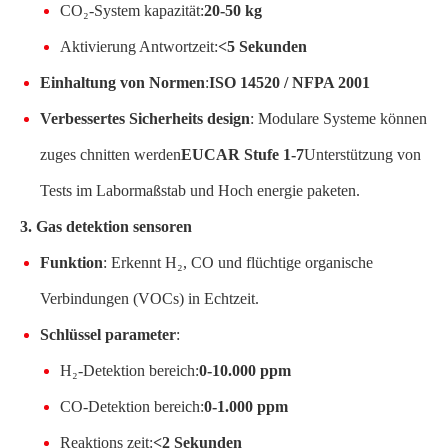
CO₂-System kapazität:
20-50 kg
Aktivierung Antwortzeit:
<5 Sekunden
Einhaltung von Normen
:
ISO 14520 / NFPA 2001
Verbessertes Sicherheits design
: Modulare Systeme können
zuges chnitten werden
EUCAR Stufe 1-7
Unterstützung von
Tests im Labormaßstab und Hoch energie paketen.
3. Gas detektion sensoren
Funktion
: Erkennt H₂, CO und flüchtige organische
Verbindungen (VOCs) in Echtzeit.
Schlüssel parameter
:
H₂-Detektion bereich:
0-10.000 ppm
CO-Detektion bereich:
0-1.000 ppm
Reaktions zeit:
<2 Sekunden