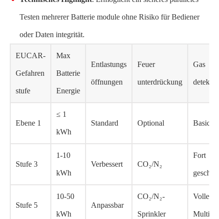
Testen mehrerer Batterie module ohne Risiko für Bediener
oder Daten integrität.
EUCAR-
Max
Entlastungs
Feuer
Gas
Gefahren
Batterie
öffnungen
unterdrückung
detektio
stufe
Energie
≤ 1
Ebene 1
Standard
Optional
Basic
kWh
1-10
Fort
Stufe 3
Verbessert
CO₂/N₂
kWh
geschrit
10-50
CO₂/N₂-
Volles
Stufe 5
Anpassbar
kWh
Sprinkler
Multi-G