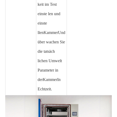
keit im Test
einste len und
einste
llen
Kammer
Und
über wachen Sie
die tatsäch
lichen Umwelt
Parameter in
der
Kammer
In
Echtzeit.