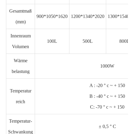
Gesamtmaß
900*1050*1620
1200*1340*2020
1300*1540*2
(mm)
Innenraum
100L
500L
800L
Volumen
Wärme
1000W
belastung
A : -20 ° c ~ + 150
Temperatur
B : -40 ° c ~ + 150
reich
C: -70 ° c ~ + 150
Temperatur-
± 0,5 ° C
Schwankung