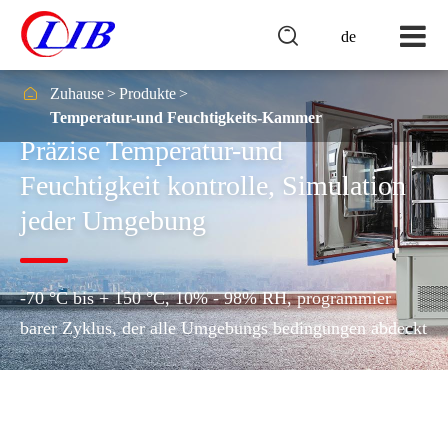

de

Zuhause
Produkte
Temperatur-und Feuchtigkeits-Kammer
Präzise Temperatur-und
Feuchtigkeit kontrolle, Simulation
jeder Umgebung
-70 °C bis + 150 °C, 10% - 98% RH, programmier
barer Zyklus, der alle Umgebungs bedingungen abdeckt