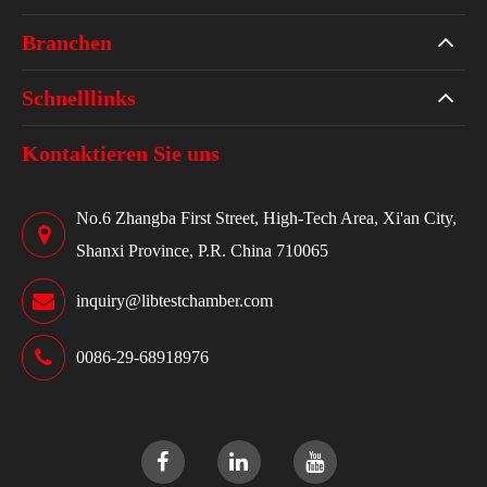
Branchen
Schnelllinks
Kontaktieren Sie uns
No.6 Zhangba First Street, High-Tech Area, Xi'an City,
Shanxi Province, P.R. China 710065
inquiry@libtestchamber.com
0086-29-68918976