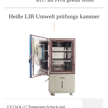
B117 auf PPGI gewähr leistet
Heiße LIB Umwelt prüfungs kammer
LV124 K-12 Temperatur-Schock-und