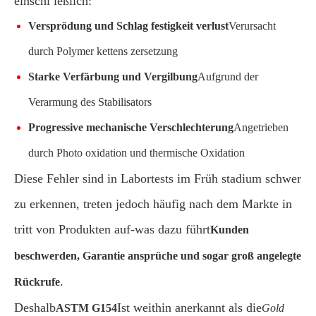
einschl ießlich:
Versprödung und Schlag festigkeit verlust
Verursacht
durch Polymer kettens zersetzung
Starke Verfärbung und Vergilbung
Aufgrund der
Verarmung des Stabilisators
Progressive mechanische Verschlechterung
Angetrieben
durch Photo oxidation und thermische Oxidation
Diese Fehler sind in Labortests im Früh stadium schwer
zu erkennen, treten jedoch häufig nach dem Markte in
tritt von Produkten auf-was dazu führt
Kunden
beschwerden, Garantie ansprüche und sogar groß angelegte
.
Rückrufe
Deshalb
Ist weithin anerkannt als die
ASTM G154
Gold