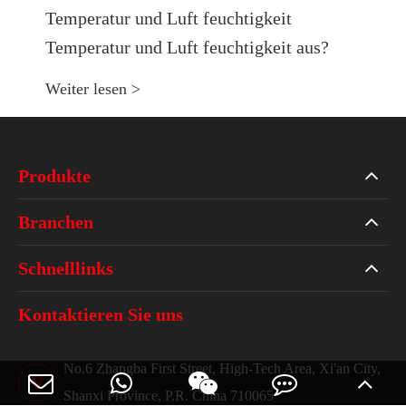
Temperatur und Luft feuchtigkeit
Temperatur und Luft feuchtigkeit aus?
Weiter lesen >
Produkte
Branchen
Schnelllinks
Kontaktieren Sie uns
No.6 Zhangba First Street, High-Tech Area, Xi'an City,
Shanxi Province, P.R. China 710065