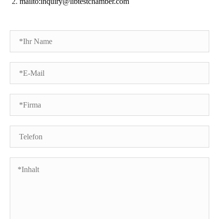
mailto:inquiry@libtestchamber.com