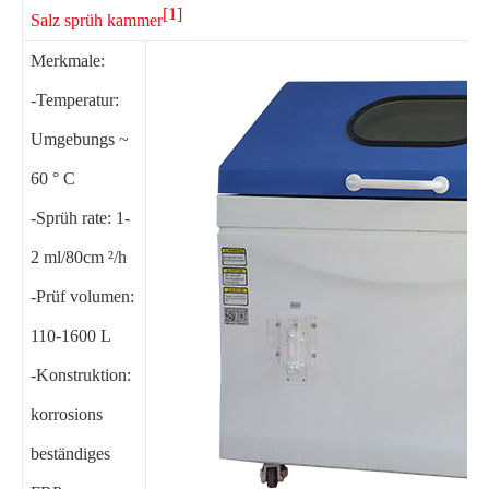
[1]
Salz sprüh kammer
Merkmale:
-Temperatur:
Umgebungs ~
60 ° C
-Sprüh rate: 1-
2 ml/80cm ²/h
-Prüf volumen:
110-1600 L
-Konstruktion:
korrosions
beständiges