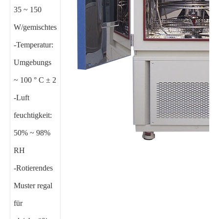
35 ~ 150
W/gemischtes
-Temperatur:
Umgebungs
~ 100 ° C ± 2
-Luft
feuchtigkeit:
50% ~ 98%
RH
-Rotierendes
Muster regal
für