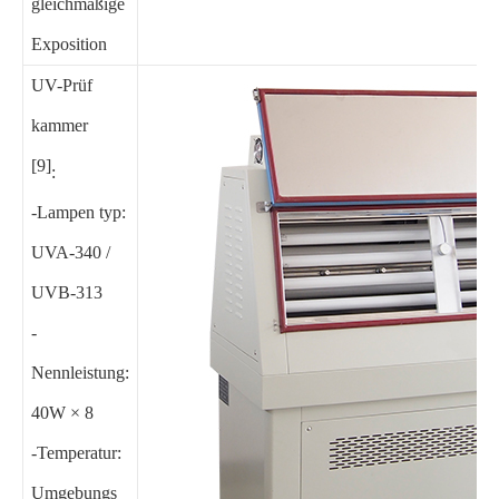
gleichmäßige
Exposition
UV-Prüf
kammer
[9]
:
-Lampen typ:
UVA-340 /
UVB-313
-
Nennleistung:
40W × 8
-Temperatur:
Umgebungs