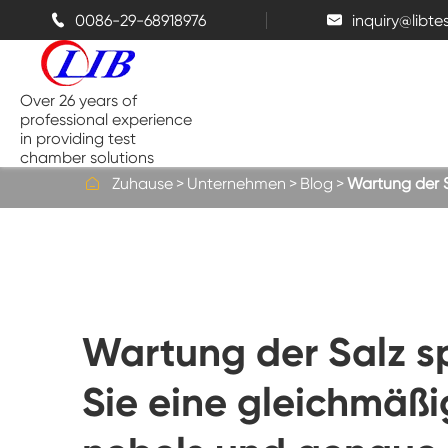
0086-29-68918976
inquiry@libt


Over 26 years of
professional experience
in providing test
chamber solutions

Zuhause
Unternehmen
Blog
Wartung der S
Temperatur-und Feuchtigkeits-
Kammer
Bench top Test kammer
Wartung der Salz s
Thermische Kammern
Sie eine gleichmäßi
Salz sprüh kammern