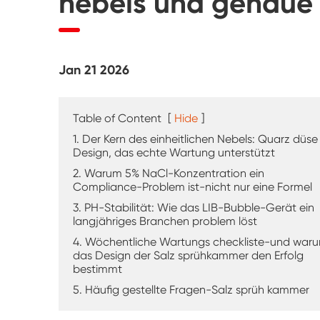
nebels und genaue 
UV-Verwitterung tester
Staub prüf kammer
Jan 21 2026
Regen Test kammer
Begehbare Kammer
Table of Content
[
Hide
]
1. Der Kern des einheitlichen Nebels: Quarz düse
Spezielle Test kammer
Design, das echte Wartung unterstützt
2. Warum 5% NaCl-Konzentration ein
Compliance-Problem ist-nicht nur eine Formel
IP-Test geräte
3. PH-Stabilität: Wie das LIB-Bubble-Gerät ein
langjähriges Branchen problem löst
4. Wöchentliche Wartungs checkliste-und war
das Design der Salz sprühkammer den Erfolg
bestimmt
5. Häufig gestellte Fragen-Salz sprüh kammer