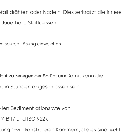
Spaziergang in der Luft feuchtigkeit Kammer
all drähten oder Nadeln. Dies zerkratzt die innere
Wärme kalte Feuchtigkeit kammer
dauerhaft. Stattdessen:
Temperatur kammer
den sauren Lösung einweichen
Reichweite-In der Umwelt kammer
Umwelt Stress Kammer
Damit kann die
icht zu zerlegen der Sprüht urm
Unter Null Umwelt kammer
ht in Stunden abgeschlossen sein.
Ausrüstung für beschleunigte
Haltbarkeitsprüfungen
bilen Sediment ationsrate von
Stabilitäts kammer
TM B117 und ISO 9227.
Temperatur-Schüttler-Kammer
rtung “-wir konstruieren Kammern, die es sind
Leicht