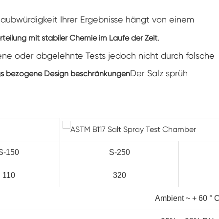
Gefrier widerstands prüf kammer
Glaubwürdigkeit Ihrer Ergebnisse hängt von einem
Heiße kalte Temperatur prüf kammer
.
teilung mit stabiler Chemie im Laufe der Zeit
ene oder abgelehnte Tests jedoch nicht durch falsche
Kammer für kalte Umwelt
Der Salz sprüh
s bezogene Design beschränkungen
Konstantes Klima kabinett
LV124 K-12 Temperatur-Schock-und
Spritzwasser-Test gerät
Explosions geschützte Batterie Thermische
Runaway-Kammer
S-150
S-250
Temperatur-Vibrations maschine
110
320
Industrie ofen für Batterien
Ambient ~ + 60 ° 
Industrielle Gefrier kammer