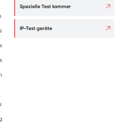

Spezielle Test kammer
h

IP-Test geräte
isch
ß zylinder
s
üh düsen
tstoffe
ge Rillen