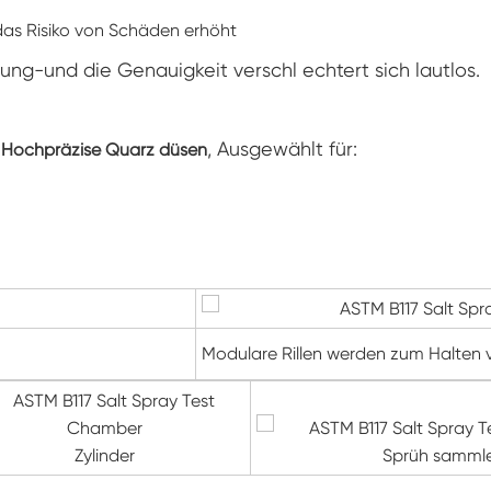
Klimaanlagen kammer mit negativer
das Risiko von Schäden erhöht
Temperatur
ung-und die Genauigkeit verschl echtert sich lautlos.
Temperatur Luft feuchtigkeit Labor
klimatische Test kammer
Temperatur-Höhen-Kammer
n
, Ausgewählt für:
Hochpräzise Quarz düsen
Feuchte Wärme kammer
Trocken ofen
PV-Panel-Prüfgeräte
Modulare Rillen werden zum Halten
Kalte Klima kammer
PV-Degradationstestkammer
Zylinder
Sprüh samml
Konditionierung kammer