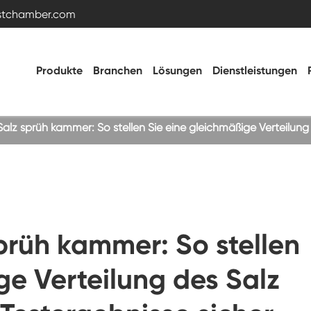
estchamber.com
Produkte
Branchen
Lösungen
Dienstleistungen
alz sprüh kammer: So stellen Sie eine gleichmäßige Verteilung
Temperatur- und Feuchtigkeitstestkammer
Heiße kalte Kammer
prüh kammer: So stellen
Vibrations kammer
ge Verteilung des Salz
Hohe Niedertemperatur-Test kammer