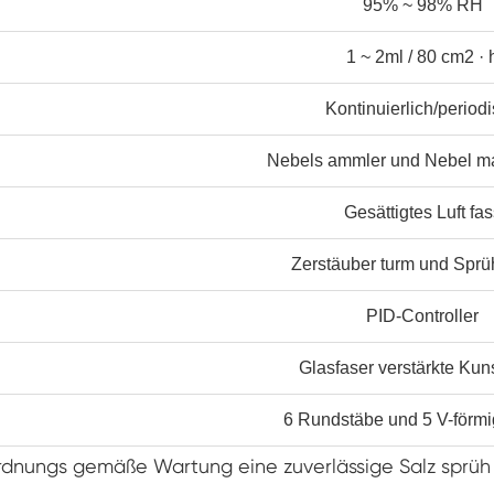
95% ~ 98% RH
Doppelte Tür benutzer definierte
Temperatur-Feuchtigkeits-Kammer
1 ~ 2ml / 80 cm2 · 
Heiße kalte Feuchtigkeits-Kammer
Kontinuierlich/period
Haltbarkeit prüfungs kammer
Nebels ammler und Nebel ma
Kombinierte Salz sprüh-und Klima test
kammer
Gesättigtes Luft fas
Temperatur- und Feuchtegesteuerte
Umweltkonditionierungseinheit
Zerstäuber turm und Spr
Temperatur-und Niederluftdruck-Prüf
kammer
PID-Controller
Temperatur-Umwelt simulations kammer
Glasfaser verstärkte Kuns
Nass-Glühbirnen-Gaze für Temperatur-
Feuchtigkeits-Kammern
6 Rundstäbe und 5 V-förmi
Vielseitige Umwelt prüfungs kammer
 ordnungs gemäße Wartung eine zuverlässige Salz sprüh