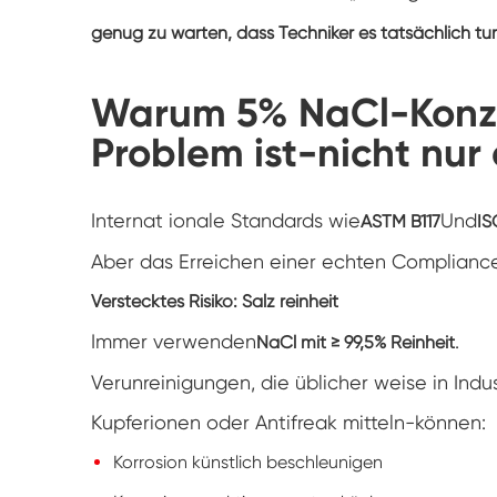
genug zu warten, dass Techniker es tatsächlich tu
Warum 5% NaCl-Konze
Problem ist-nicht nur
Internat ionale Standards wie
Und
ASTM B117
IS
Aber das Erreichen einer echten Compliance 
Verstecktes Risiko: Salz reinheit
Immer verwenden
.
NaCl mit ≥ 99,5% Reinheit
Verunreinigungen, die üblicher weise in In
Kupferionen oder Antifreak mitteln-können:
Korrosion künstlich beschleunigen