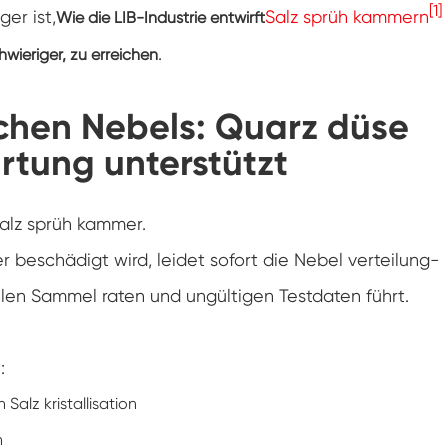
[1]
er ist,
Salz sprüh kammern
Wie die LIB-Industrie entwirft
Luft feuchtigkeit Umwelt Prüf kammer
.
wieriger, zu erreichen
Konstante Temperatur kammer
ichen Nebels: Quarz düse
PV-Umweltprüfkammer
rtung unterstützt
Konstante Temperatur-und Feuchtigkeits-
Test-Kammer
Hydrolyse-Alterung prüfung Stabilitäts
Salz sprüh kammer.
kammer
 beschädigt wird, leidet sofort die Nebel verteilung-
Nass Wick für Feuchtigkeits-Test-Kammer
ilen Sammel raten und ungültigen Testdaten führt.
Luft feuchtigkeit Kammer
:
Höhen kammer
Salz kristallisation
Kammer für thermischen Missbrauch
n