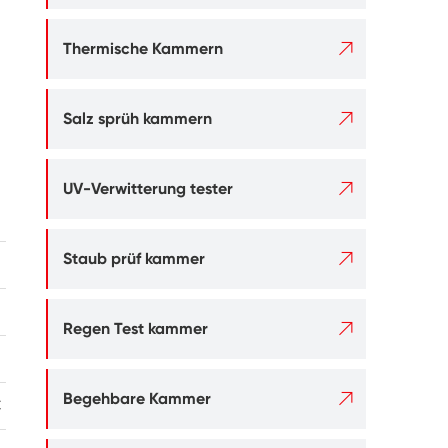

Thermische Kammern

Salz sprüh kammern

UV-Verwitterung tester

Staub prüf kammer
S-750
S-010

Regen Test kammer
410
780

Begehbare Kammer
C