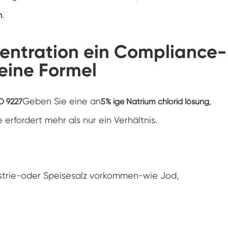
Konstanter Niedrig temperatur schrank
.
n
Tauwetter kammer einfrieren
ntration ein Compliance-
 eine Formel
Explosions geschützte Test kammer
Feuchtigkeits-Gefrier-Test-Kammer
Geben Sie eine an
,
O 9227
5% ige Natrium chlorid lösung
PV-Klimakammer
erfordert mehr als nur ein Verhältnis.
PV-Modul-Prüfkammer
PV-Prüf kammer
dustrie-oder Speisesalz vorkommen-wie Jod,
Labor prüf kammer
PV-Umweltkammer