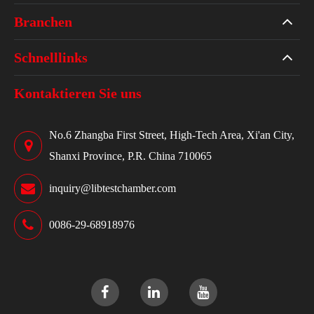
Branchen
Schnelllinks
Kontaktieren Sie uns
No.6 Zhangba First Street, High-Tech Area, Xi'an City,
Shanxi Province, P.R. China 710065
inquiry@libtestchamber.com
0086-29-68918976