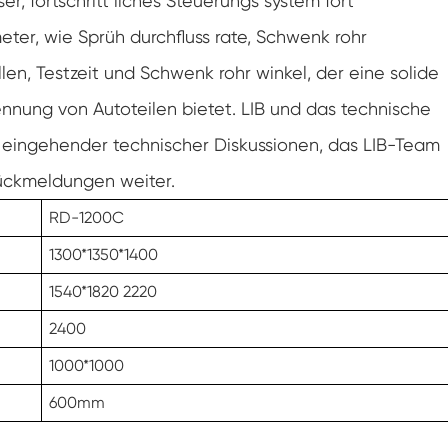
r, fortschritt liches Steuerungs system fort
Gefrier widerstands prüf kammer
eter, wie Sprüh durchfluss rate, Schwenk rohr
Heiße kalte Temperatur prüf kammer
llen, Testzeit und Schwenk rohr winkel, der eine solide
ennung von Autoteilen bietet. LIB und das technische
Kammer für kalte Umwelt
eingehender technischer Diskussionen, das LIB-Team
Konstantes Klima kabinett
ückmeldungen weiter.
LV124 K-12 Temperatur-Schock-und
RD-1200C
Spritzwasser-Test gerät
1300*1350*1400
Explosions geschützte Batterie Thermische
Runaway-Kammer
1540*1820 2220
Temperatur-Vibrations maschine
2400
1000*1000
Industrie ofen für Batterien
600mm
Industrielle Gefrier kammer