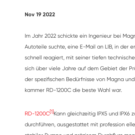
UV-Verwitterung tester
Nov 19 2022
Staub prüf kammer
Regen Test kammer
Im Jahr 2022 schickte ein Ingenieur bei Mag
Autoteile suchte, eine E-Mail an LIB, in der
Begehbare Kammer
schnell reagiert, mit seiner tiefen technisc
Spezielle Test kammer
sich über viele Jahre auf dem Gebiet der 
der spezifischen Bedürfnisse von Magna und s
IP-Test geräte
kammer RD-1200C die beste Wahl war.
[1]
RD-1200C
Kann gleichzeitig IPX5 und IPX6
durchführen, ausgestattet mit profession elle