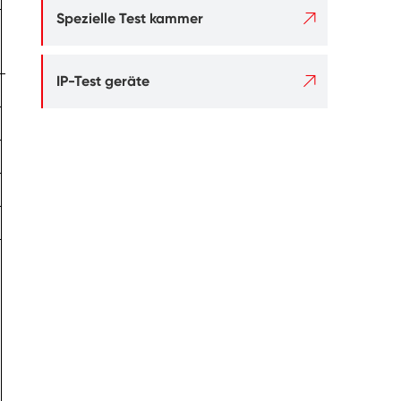

Spezielle Test kammer
Loch
50mm
abstand

IP-Test geräte