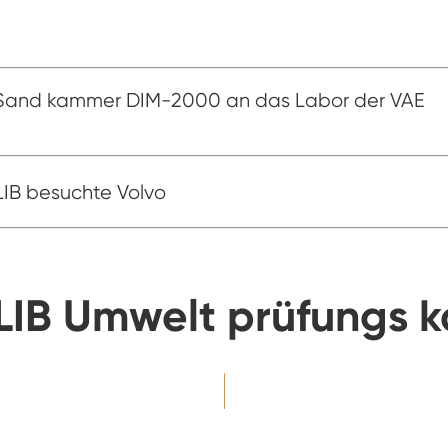
Konstanter Niedrig temperatur schrank
Tauwetter kammer einfrieren
Sand kammer DIM-2000 an das Labor der VAE
Explosions geschützte Test kammer
Feuchtigkeits-Gefrier-Test-Kammer
LIB besuchte Volvo
PV-Klimakammer
PV-Modul-Prüfkammer
LIB Umwelt prüfungs
PV-Prüf kammer
Labor prüf kammer
PV-Umweltkammer