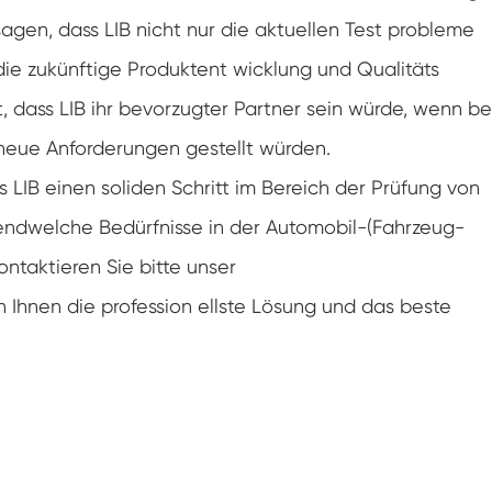
Klimaanlagen kammer mit negativer
sagen, dass LIB nicht nur die aktuellen Test probleme
Temperatur
 die zukünftige Produktent wicklung und Qualitäts
Temperatur Luft feuchtigkeit Labor
klimatische Test kammer
 dass LIB ihr bevorzugter Partner sein würde, wenn be
Temperatur-Höhen-Kammer
 neue Anforderungen gestellt würden.
 LIB einen soliden Schritt im Bereich der Prüfung von
Feuchte Wärme kammer
endwelche Bedürfnisse in der Automobil-(Fahrzeug-
Trocken ofen
ntaktieren Sie bitte unser
PV-Panel-Prüfgeräte
 Ihnen die profession ellste Lösung und das beste
Kalte Klima kammer
PV-Degradationstestkammer
Konditionierung kammer