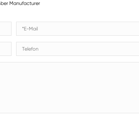
mber Manufacturer
Spaziergang in der Luft feuchtigkeit Kammer
Wärme kalte Feuchtigkeit kammer
Temperatur kammer
Reichweite-In der Umwelt kammer
Umwelt Stress Kammer
Unter Null Umwelt kammer
Ausrüstung für beschleunigte
Haltbarkeitsprüfungen
Stabilitäts kammer
Temperatur-Schüttler-Kammer