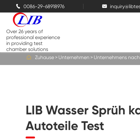
0086-29-68918976
inquiry@libt


Over 26 years of
professional experience
in providing test
chamber solutions

Zuhause
Unternehmen
Unternehmens nachr
Temperatur-und Feuchtigkeits-
Kammer
Bench top Test kammer
LIB Wasser Sprüh 
Thermische Kammern
Autoteile Test
Salz sprüh kammern