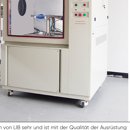
Luft feuchtigkeit Umwelt Prüf kammer
Konstante Temperatur kammer
PV-Umweltprüfkammer
Konstante Temperatur-und Feuchtigkeits-
Test-Kammer
Hydrolyse-Alterung prüfung Stabilitäts
kammer
Nass Wick für Feuchtigkeits-Test-Kammer
Luft feuchtigkeit Kammer
Höhen kammer
Kammer für thermischen Missbrauch
 von LIB sehr und ist mit der Qualität der Ausrüstung