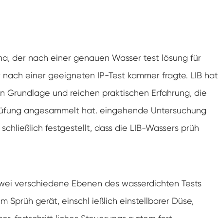
Luft feuchtigkeit kammer mit konstanter
Temperatur
Batterieprüfkammer
Umwelt kontrollierte Kammer
na, der nach einer genauen Wasser test lösung für
 er nach einer geeigneten IP-Test kammer fragte. LIB hat
Thermische Luft feuchtigkeit Kammer
hen Grundlage und reichen praktischen Erfahrung, die
CO2-Klimakammer
Prüfung angesammelt hat. eingehende Untersuchung
chließlich festgestellt, dass die LIB-Wassers prüh
Kryogene Kammer
Thermische Stabilitäts prüfmaschine
Feuchte Heiz kammer für PV-Module
 zwei verschiedene Ebenen des wasserdichten Tests
m Sprüh gerät, einschl ießlich einstellbarer Düse,
Klima-und Temperatur prüf kammer