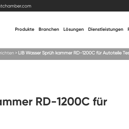
estchamber.com
Produkte
Branchen
Lösungen
Dienstleistungen
ichten
LIB Wasser Sprüh kammer RD-1200C für Autoteile Te
Temperatur- und Feuchtigkeitstestkammer
Heiße kalte Kammer
kammer RD-1200C für
Vibrations kammer
Hohe Niedertemperatur-Test kammer