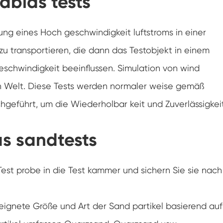
dblas tests
Luft feuchtigkeit Umwelt Prüf kammer
ung eines Hoch geschwindigkeit luftstroms in einer
Konstante Temperatur kammer
zu transportieren, die dann das Testobjekt in einem
PV-Umweltprüfkammer
schwindigkeit beeinflussen. Simulation von wind
Konstante Temperatur-und Feuchtigkeits-
 Welt. Diese Tests werden normaler weise gemäß
Test-Kammer
chgeführt, um die Wiederholbar keit und Zuverlässigkei
Hydrolyse-Alterung prüfung Stabilitäts
kammer
as sandtests
Nass Wick für Feuchtigkeits-Test-Kammer
Luft feuchtigkeit Kammer
Test probe in die Test kammer und sichern Sie sie nach
Höhen kammer
eignete Größe und Art der Sand partikel basierend auf
Kammer für thermischen Missbrauch