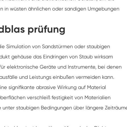
Gefrier widerstands prüf kammer
kten in wüsten ähnlichen oder sandigen Umgebungen
Heiße kalte Temperatur prüf kammer
ndblas prüfung
Kammer für kalte Umwelt
die Simulation von Sandstürmen oder staubigen
Konstantes Klima kabinett
dukt gehäuse das Eindringen von Staub wirksam
LV124 K-12 Temperatur-Schock-und
Spritzwasser-Test gerät
 für elektronische Geräte und Instrumente, bei denen
Explosions geschützte Batterie Thermische
 ausfälle und Leistungs einbußen vermeiden kann.
Runaway-Kammer
ine signifikante abrasive Wirkung auf Material
Temperatur-Vibrations maschine
berflächen verschleiß festigkeit von Materialien
Industrie ofen für Batterien
te unter staubigen Bedingungen über längere Zeiträum
Industrielle Gefrier kammer