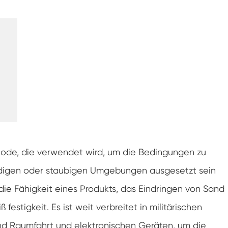
Luft feuchtigkeit kammer mit konstanter
Temperatur
Batterieprüfkammer
Umwelt kontrollierte Kammer
Thermische Luft feuchtigkeit Kammer
CO2-Klimakammer
Kryogene Kammer
hode, die verwendet wird, um die Bedingungen zu
Thermische Stabilitäts prüfmaschine
andigen oder staubigen Umgebungen ausgesetzt sein
Feuchte Heiz kammer für PV-Module
 die Fähigkeit eines Produkts, das Eindringen von Sand
festigkeit. Es ist weit verbreitet in militärischen
Klima-und Temperatur prüf kammer
und Raumfahrt und elektronischen Geräten, um die