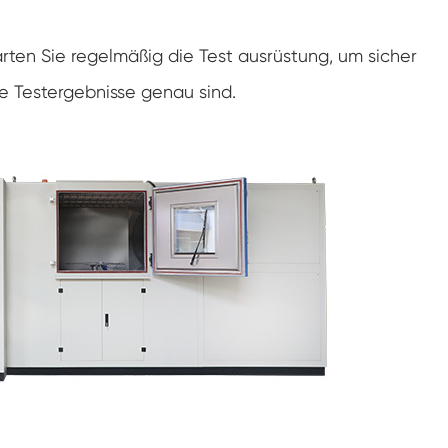
Konstanter Niedrig temperatur schrank
ten Sie regelmäßig die Test ausrüstung, um sicher
Tauwetter kammer einfrieren
die Testergebnisse genau sind.
Explosions geschützte Test kammer
Feuchtigkeits-Gefrier-Test-Kammer
PV-Klimakammer
PV-Modul-Prüfkammer
PV-Prüf kammer
Labor prüf kammer
PV-Umweltkammer