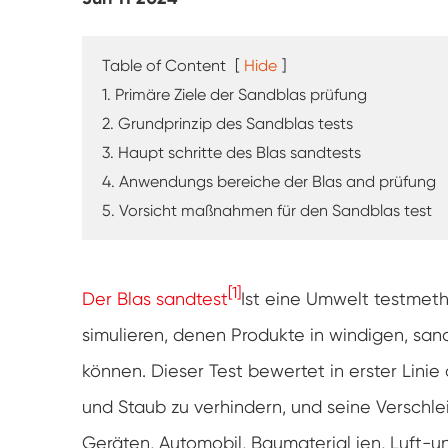
UV-Verwitterung tester
Staub prüf kammer
Table of Content
[
Hide
]
1. Primäre Ziele der Sandblas prüfung
Regen Test kammer
2. Grundprinzip des Sandblas tests
3. Haupt schritte des Blas sandtests
Begehbare Kammer
4. Anwendungs bereiche der Blas and prüfung
5. Vorsicht maßnahmen für den Sandblas test
Spezielle Test kammer
IP-Test geräte
[1]
Der Blas sandtest
Ist eine Umwelt testmet
simulieren, denen Produkte in windigen, s
können. Dieser Test bewertet in erster Linie
und Staub zu verhindern, und seine Verschleiß 
Geräten, Automobil, Baumaterial ien, Luft-