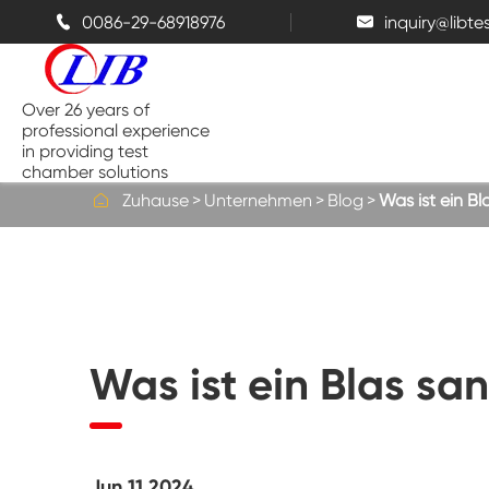
0086-29-68918976
inquiry@libt


Over 26 years of
professional experience
in providing test
chamber solutions

Zuhause
Unternehmen
Blog
Was ist ein B
Temperatur-und Feuchtigkeits-
Kammer
Bench top Test kammer
Was ist ein Blas sa
Thermische Kammern
Salz sprüh kammern
Jun 11 2024