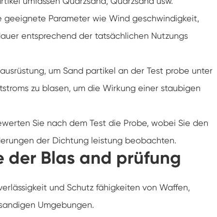
artikel umfassen Quarzsand, Quarzsand usw.
Klimaanlagen kammer mit negativer
Temperatur
Sie geeignete Parameter wie Wind geschwindigkeit,
Temperatur Luft feuchtigkeit Labor
n dauer entsprechend der tatsächlichen Nutzungs
klimatische Test kammer
Temperatur-Höhen-Kammer
 ausrüstung, um Sand partikel an der Test probe unter
Feuchte Wärme kammer
stroms zu blasen, um die Wirkung einer staubigen
Trocken ofen
ewerten Sie nach dem Test die Probe, wobei Sie den
PV-Panel-Prüfgeräte
derungen der Dichtung leistung beobachten.
 der Blas and prüfung
Kalte Klima kammer
PV-Degradationstestkammer
verlässigkeit und Schutz fähigkeiten von Waffen,
n sandigen Umgebungen.
Konditionierung kammer