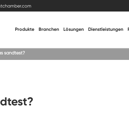
estchamber.com
Produkte
Branchen
Lösungen
Dienstleistungen
las sandtest?
Temperatur- und Feuchtigkeitstestkammer
Heiße kalte Kammer
ndtest?
Vibrations kammer
Hohe Niedertemperatur-Test kammer