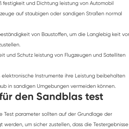
iß festigkeit und Dichtung leistung von Automobil
Spaziergang in der Luft feuchtigkeit Kammer
rzeuge auf staubigen oder sandigen Straßen normal
Wärme kalte Feuchtigkeit kammer
beständigkeit von Baustoffen, um die Langlebig keit vo
Temperatur kammer
ustellen.
Reichweite-In der Umwelt kammer
eit und Schutz leistung von Flugzeugen und Satelliten
Umwelt Stress Kammer
ss elektronische Instrumente ihre Leistung beibehalten
Unter Null Umwelt kammer
Staub in sandigen Umgebungen vermeiden können.
Ausrüstung für beschleunigte
ür den Sandblas test
Haltbarkeitsprüfungen
Stabilitäts kammer
 Test parameter sollten auf der Grundlage der
Temperatur-Schüttler-Kammer
 werden, um sicher zustellen, dass die Testergebnisse