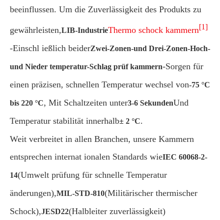
beeinflussen. Um die Zuverlässigkeit des Produkts zu
[1]
gewährleisten,
Thermo schock kammern
LIB-Industrie
-Einschl ießlich beider
Zwei-Zonen-und Drei-Zonen-Hoch-
-Sorgen für
und Nieder temperatur-Schlag prüf kammern
einen präzisen, schnellen Temperatur wechsel von
-75 °C
, Mit Schaltzeiten unter
Und
bis 220 °C
3-6 Sekunden
Temperatur stabilität innerhalb
.
± 2 °C
Weit verbreitet in allen Branchen, unsere Kammern
entsprechen internat ionalen Standards wie
IEC 60068-2-
(Umwelt prüfung für schnelle Temperatur
14
änderungen),
(Militärischer thermischer
MIL-STD-810
Schock),
(Halbleiter zuverlässigkeit)
JESD22