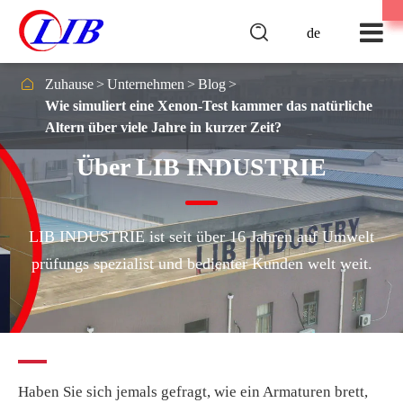

de

Zuhause
Unternehmen
Blog
Wie simuliert eine Xenon-Test kammer das natürliche
Altern über viele Jahre in kurzer Zeit?
Über LIB INDUSTRIE
LIB INDUSTRIE ist seit über 16 Jahren auf Umwelt
prüfungs spezialist und bedienter Kunden welt weit.
Haben Sie sich jemals gefragt, wie ein Armaturen brett,