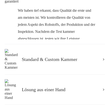
Wir haben tief erkannt, dass Qualität die erste und
am meisten ist. Wir kontrollieren die Qualität von
jedem Aspekt des Rohstoffs, der Produktion und der
Inspektion. Nachdem die Test kammer
abgeschlossen ist, testen wir ihre Leistung,
überprüfen ihre Funktional ität, gehen in Betrieb,
arbeiten an der Kalibrierung und stellen einen
Standard & Custom Kammer
Bericht für alle Schritte aus, um die Qualität zu
gewährleisten. Alle LIB-Produkte haben die CE-und
ROHS-Zertifizierung sowie andere nationale
Zertifizie rungen bestanden.
Lösung aus einer Hand
Qualitäts kontroll abteilungs prozess, nachdem die
Ausrüstung abgeschlossen ist, wird der Test für 72