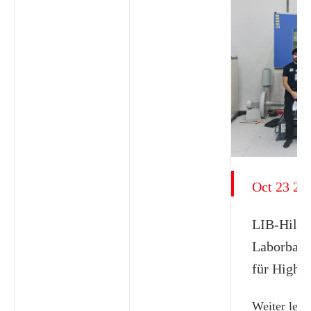
Oct 23 20
LIB-Hilf
Laborbau-
für High-
Weiter lese