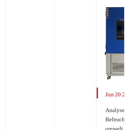
Jun 20 20
Analyse de
Befeuchtu
umwelt ko