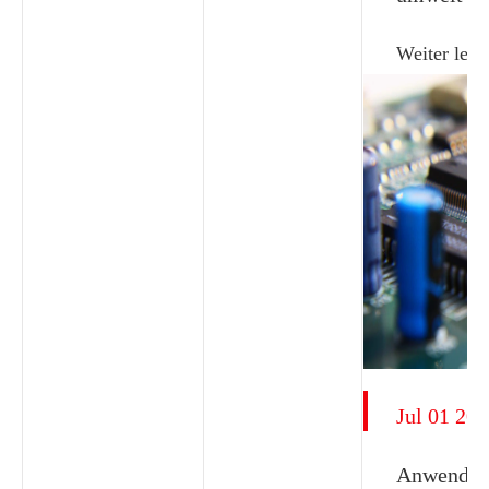
Weiter lese
Jul 01 20
Anwendun