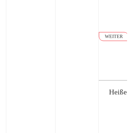
WEITER
Heiße L