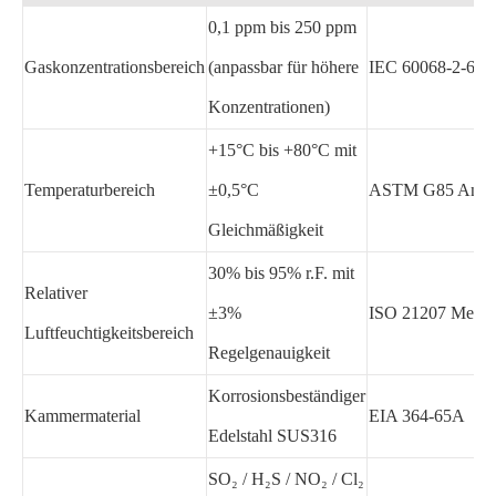
0,1 ppm bis 250 ppm
Gaskonzentrationsbereich
(anpassbar für höhere
IEC 60068-2-60
Konzentrationen)
+15°C bis +80°C mit
Temperaturbereich
±0,5°C
ASTM G85 Anha
Gleichmäßigkeit
30% bis 95% r.F. mit
Relativer
±3%
ISO 21207 Metho
Luftfeuchtigkeitsbereich
Regelgenauigkeit
Korrosionsbeständiger
Kammermaterial
EIA 364-65A
Edelstahl SUS316
SO₂ / H₂S / NO₂ / Cl₂