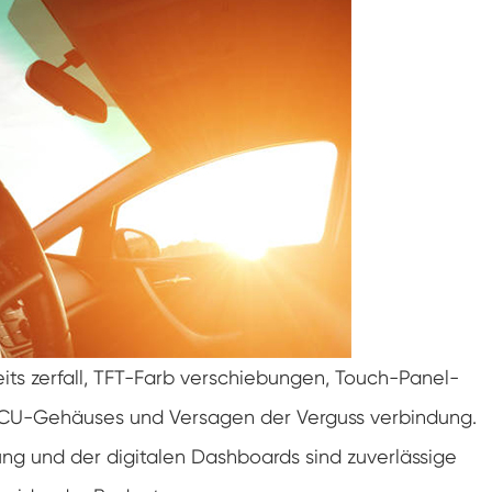
Doppelte Tür benutzer definierte
Temperatur-Feuchtigkeits-Kammer
Heiße kalte Feuchtigkeits-Kammer
Haltbarkeit prüfungs kammer
Kombinierte Salz sprüh-und Klima test
kammer
Temperatur- und Feuchtegesteuerte
Umweltkonditionierungseinheit
Temperatur-und Niederluftdruck-Prüf
kammer
Temperatur-Umwelt simulations kammer
its zerfall, TFT-Farb verschiebungen, Touch-Panel-
Nass-Glühbirnen-Gaze für Temperatur-
ECU-Gehäuses und Versagen der Verguss verbindung.
Feuchtigkeits-Kammern
rung und der digitalen Dashboards sind zuverlässige
Vielseitige Umwelt prüfungs kammer