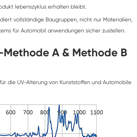
dukt lebenszyklus erhalten bleibt.
Spaziergang in der Luft feuchtigkeit Kammer
idiert vollständige Baugruppen, nicht nur Materialien,
Wärme kalte Feuchtigkeit kammer
stems für Automobil anwendungen sicher zustellen.
Temperatur kammer
-Methode A & Methode B
Reichweite-In der Umwelt kammer
Umwelt Stress Kammer
e für die UV-Alterung von Kunststoffen und Automobile
Unter Null Umwelt kammer
Ausrüstung für beschleunigte
Haltbarkeitsprüfungen
Stabilitäts kammer
Temperatur-Schüttler-Kammer