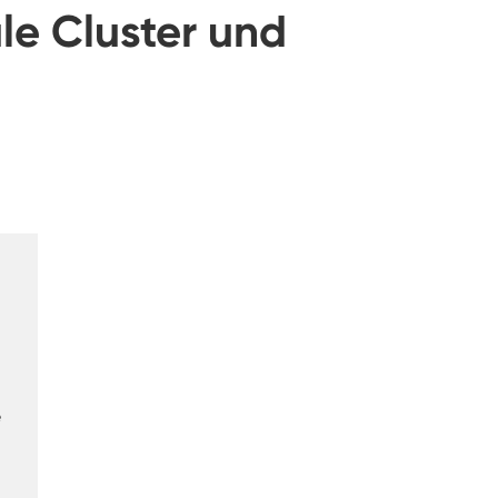
Luft feuchtigkeit kammer mit konstanter
ale Cluster und
Temperatur
Batterieprüfkammer
Umwelt kontrollierte Kammer
Thermische Luft feuchtigkeit Kammer
CO2-Klimakammer
Kryogene Kammer
Thermische Stabilitäts prüfmaschine
Feuchte Heiz kammer für PV-Module
e
Klima-und Temperatur prüf kammer