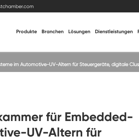
estchamber.com
Produkte
Branchen
Lösungen
Dienstleistungen
e im Automotive-UV-Altern für Steuergeräte, digitale Clus
Temperatur- und Feuchtigkeitstestkammer
Heiße kalte Kammer
kammer für Embedded-
Vibrations kammer
ive-UV-Altern für
Hohe Niedertemperatur-Test kammer