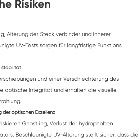
che Risiken
Klimaanlagen kammer mit negativer
Temperatur
Temperatur Luft feuchtigkeit Labor
klimatische Test kammer
ng, Alterung der Steck verbinder und innerer
Temperatur-Höhen-Kammer
nigte UV-Tests sorgen für langfristige Funktions
Feuchte Wärme kammer
stabilität
Trocken ofen
verschiebungen und einer Verschlechterung des
PV-Panel-Prüfgeräte
ie optische Integrität und erhalten die visuelle
Kalte Klima kammer
rahlung.
 der optischen Exzellenz
PV-Degradationstestkammer
iskieren Ghost ing, Verlust der hydrophoben
Konditionierung kammer
ors. Beschleunigte UV-Alterung stellt sicher, dass die