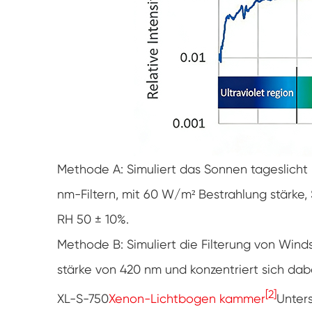
Methode A: Simuliert das Sonnen tageslich
nm-Filtern, mit 60 W/m² Bestrahlung stärke,
RH 50 ± 10%.
Methode B: Simuliert die Filterung von Win
stärke von 420 nm und konzentriert sich dab
[2]
XL-S-750
Xenon-Lichtbogen kammer
Unters