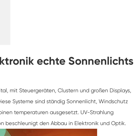
Gefrier widerstands prüf kammer
Heiße kalte Temperatur prüf kammer
Kammer für kalte Umwelt
Konstantes Klima kabinett
tronik echte Sonnenlichts
LV124 K-12 Temperatur-Schock-und
Spritzwasser-Test gerät
Explosions geschützte Batterie Thermische
Runaway-Kammer
, mit Steuergeräten, Clustern und großen Displays,
Temperatur-Vibrations maschine
 Diese Systeme sind ständig Sonnenlicht, Windschutz
Industrie ofen für Batterien
inen temperaturen ausgesetzt. UV-Strahlung
n beschleunigt den Abbau in Elektronik und Optik.
Industrielle Gefrier kammer