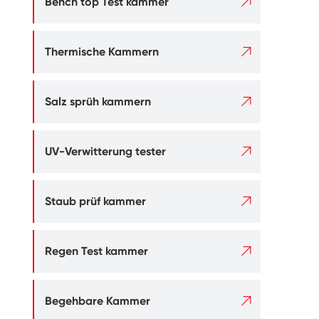

Bench top Test kammer

Thermische Kammern

Salz sprüh kammern

UV-Verwitterung tester

Staub prüf kammer

Regen Test kammer

Begehbare Kammer