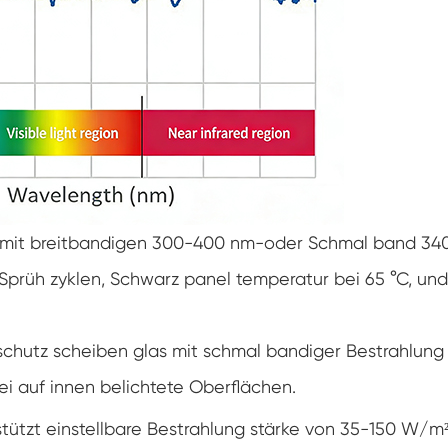
Konstanter Niedrig temperatur schrank
Tauwetter kammer einfrieren
Explosions geschützte Test kammer
Feuchtigkeits-Gefrier-Test-Kammer
PV-Klimakammer
t mit breitbandigen 300-400 nm-oder Schmal band 34
PV-Modul-Prüfkammer
 Sprüh zyklen, Schwarz panel temperatur bei 65 °C, und
PV-Prüf kammer
dschutz scheiben glas mit schmal bandiger Bestrahlung
Labor prüf kammer
ei auf innen belichtete Oberflächen.
PV-Umweltkammer
tützt einstellbare Bestrahlung stärke von 35-150 W/m