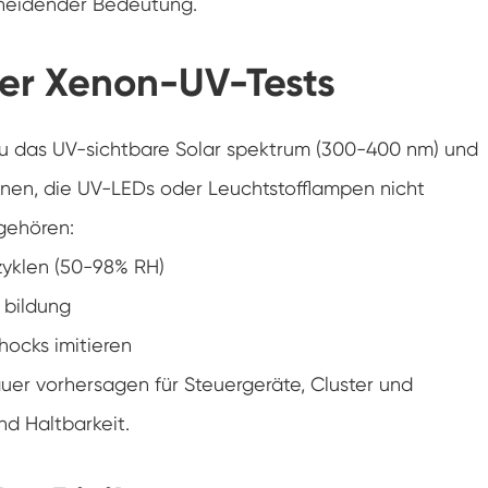
cheidender Bedeutung.
Luft feuchtigkeit Umwelt Prüf kammer
ter Xenon-UV-Tests
Konstante Temperatur kammer
PV-Umweltprüfkammer
u das UV-sichtbare Solar spektrum (300-400 nm) und
Konstante Temperatur-und Feuchtigkeits-
onen, die UV-LEDs oder Leuchtstofflampen nicht
Test-Kammer
gehören:
Hydrolyse-Alterung prüfung Stabilitäts
kammer
 zyklen (50-98% RH)
Nass Wick für Feuchtigkeits-Test-Kammer
 bildung
hocks imitieren
Luft feuchtigkeit Kammer
uer vorhersagen für Steuergeräte, Cluster und
Höhen kammer
nd Haltbarkeit.
Kammer für thermischen Missbrauch