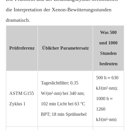
die Interpretation der Xenon-Bewitterungsstunden
dramatisch.
Was 500
und 1000
Prüfreferenz
Üblicher Parametersatz
Stunden
bedeuten
500 h ≈ 630
Tageslichtfilter; 0.35
kJ/(m²·nm);
ASTM G155
W/(m²·nm) bei 340 nm;
1000 h ≈
Zyklus 1
102 min Licht bei 63 °C
1260
BPT; 18 min Sprühnebel
kJ/(m²·nm)