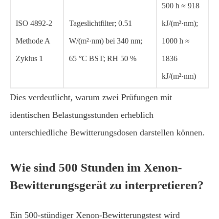
500 h ≈ 918
ISO 4892-2
Tageslichtfilter; 0.51
kJ/(m²·nm);
Methode A
W/(m²·nm) bei 340 nm;
1000 h ≈
Zyklus 1
65 °C BST; RH 50 %
1836
kJ/(m²·nm)
Dies verdeutlicht, warum zwei Prüfungen mit
identischen Belastungsstunden erheblich
unterschiedliche Bewitterungsdosen darstellen können.
Wie sind 500 Stunden im Xenon-
Bewitterungsgerät zu interpretieren?
Ein 500-stündiger Xenon-Bewitterungstest wird