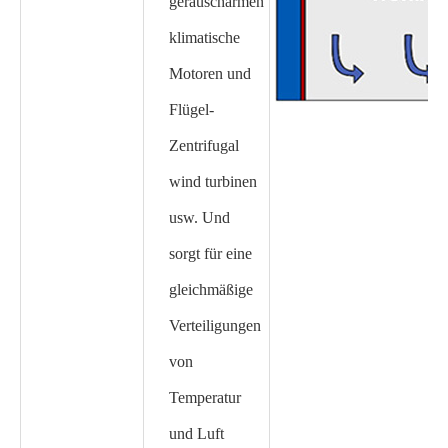
geräuscharmen
klimatische
Motoren und
Flügel-
Zentrifugal
wind turbinen
usw. Und
sorgt für eine
gleichmäßige
Verteiligungen
von
Temperatur
und Luft