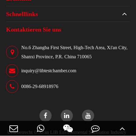
Schnelllinks
Kontaktieren Sie uns
No.6 Zhangba First Street, High-Tech Area, Xi'an City,
Shanxi Province, P.R. China 710065
inquiry@libtestchamber.com
0086-29-68918976
Urheberrecht ©
Xi'an LIB Environmental Simulation Industry