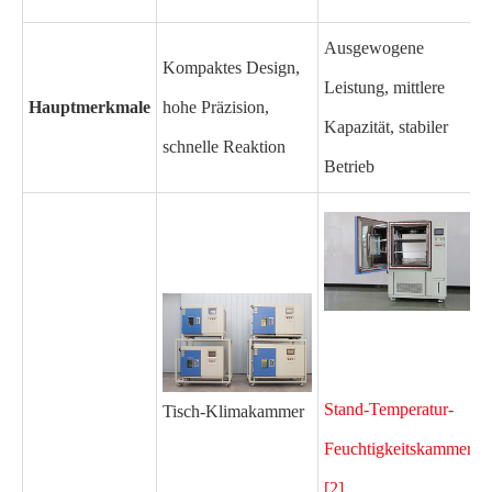
Ausgewogene
Kompaktes Design,
Leistung, mittlere
Hauptmerkmale
hohe Präzision,
Kapazität, stabiler
S
schnelle Reaktion
Betrieb
I
Stand-Temperatur-
Tisch-Klimakammer
W
Feuchtigkeitskammer
[2]