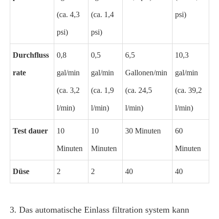
(ca. 4,3
(ca. 1,4
psi)
psi)
psi)
Durchfluss
0,8
0,5
6,5
10,3
rate
gal/min
gal/min
Gallonen/min
gal/min
(ca. 3,2
(ca. 1,9
(ca. 24,5
(ca. 39,2
l/min)
l/min)
l/min)
l/min)
Test dauer
10
10
30 Minuten
60
Minuten
Minuten
Minuten
Düse
2
2
40
40
3. Das automatische Einlass filtration system kann