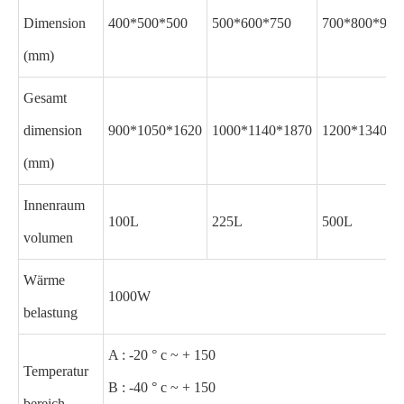
Dimension
400*500*500
500*600*750
700*800*900
(mm)
Gesamt
dimension
900*1050*1620
1000*1140*1870
1200*1340*2
(mm)
Innenraum
100L
225L
500L
volumen
Wärme
1000W
belastung
A : -20 ° c ~ + 150
Temperatur
B : -40 ° c ~ + 150
bereich