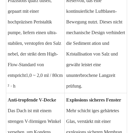
Präzisions quarz düsen,
Reservoir, das eine
gepaart mit einer
kontinuierliche Luftblasen-
hochpräzisen Peristaltik
Bewegung nutzt. Dieses nicht
pumpe, liefern einen ultra-
mechanische Design verhindert
stabilen, verstopfen den Salz
die Sediment ation und
nebel, der strikt dem High-
Kristallisation von Salz und
Flow-Standard von
gewähr leistet eine
entspricht
1,0 ~ 2,0 ml / 80cm
ununterbrochene Langzeit
² · h
prüfung.
Anti-tropfende V-Decke
Explosions sicheres Fenster
Das Dach ist mit einem
Mehr schicht iges gehärtetes
strengen V-förmigen Winkel
Glas, verstärkt mit einer
versehen, um Kondens
explosions sicheren Membran,