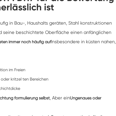
rlässlich ist
Gefrier widerstands prüf kammer
Heiße kalte Temperatur prüf kammer
äufig in Bau-, Haushalts geräten, Stahl konstruktionen
Kammer für kalte Umwelt
 seine beschichtete Oberfläche einen anfänglichen
Insbesondere in küsten nahen,
reten immer noch häufig auf
Konstantes Klima kabinett
LV124 K-12 Temperatur-Schock-und
Spritzwasser-Test gerät
Explosions geschützte Batterie Thermische
tion im Freien
Runaway-Kammer
oder kritzel ten Bereichen
Temperatur-Vibrations maschine
chichtdicke
Industrie ofen für Batterien
, Aber ein
ichtung formulierung selbst
Ungenaues oder
Industrielle Gefrier kammer