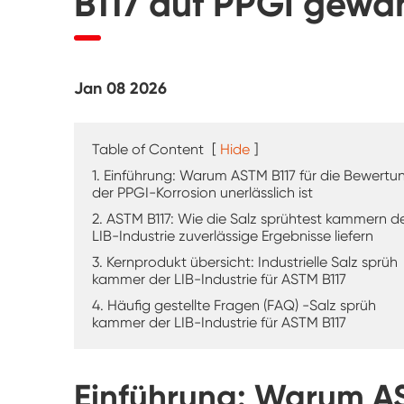
B117 auf PPGI gewäh
UV-Verwitterung tester
Staub prüf kammer
Jan 08 2026
Regen Test kammer
Begehbare Kammer
Table of Content
[
Hide
]
1. Einführung: Warum ASTM B117 für die Bewertu
Spezielle Test kammer
der PPGI-Korrosion unerlässlich ist
2. ASTM B117: Wie die Salz sprühtest kammern d
LIB-Industrie zuverlässige Ergebnisse liefern
IP-Test geräte
3. Kernprodukt übersicht: Industrielle Salz sprüh
kammer der LIB-Industrie für ASTM B117
4. Häufig gestellte Fragen (FAQ) -Salz sprüh
kammer der LIB-Industrie für ASTM B117
Einführung: Warum AS