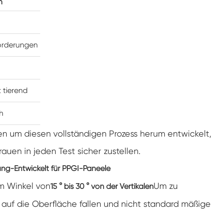
n
Klimaanlagen kammer mit negativer
Temperatur
Temperatur Luft feuchtigkeit Labor
klimatische Test kammer
orderungen
Temperatur-Höhen-Kammer
Feuchte Wärme kammer
t tierend
Trocken ofen
h
PV-Panel-Prüfgeräte
en um diesen vollständigen Prozess herum entwickelt,
uen in jeden Test sicher zustellen.
Kalte Klima kammer
rung-Entwickelt für PPGI-Paneele
PV-Degradationstestkammer
m Winkel von
Um zu
15 ° bis 30 ° von der Vertikalen
 auf die Oberfläche fallen und nicht standard mäßige
Konditionierung kammer