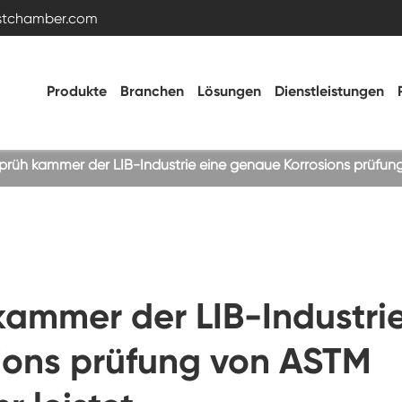
estchamber.com
Produkte
Branchen
Lösungen
Dienstleistungen
sprüh kammer der LIB-Industrie eine genaue Korrosions prüfun
Temperatur- und Feuchtigkeitstestkammer
Heiße kalte Kammer
kammer der LIB-Industri
Vibrations kammer
ions prüfung von ASTM
Hohe Niedertemperatur-Test kammer