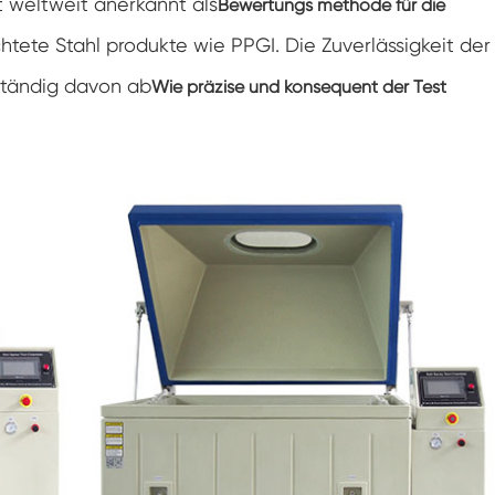
t weltweit anerkannt als
Bewertungs methode für die
Doppelte Tür benutzer definierte
Temperatur-Feuchtigkeits-Kammer
htete Stahl produkte wie PPGI. Die Zuverlässigkeit der
Heiße kalte Feuchtigkeits-Kammer
ständig davon ab
Wie präzise und konsequent der Test
Haltbarkeit prüfungs kammer
Kombinierte Salz sprüh-und Klima test
kammer
Temperatur- und Feuchtegesteuerte
Umweltkonditionierungseinheit
Temperatur-und Niederluftdruck-Prüf
kammer
Temperatur-Umwelt simulations kammer
Nass-Glühbirnen-Gaze für Temperatur-
Feuchtigkeits-Kammern
Vielseitige Umwelt prüfungs kammer