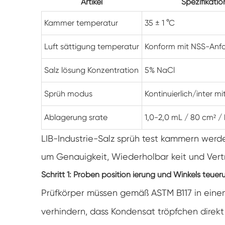
Artikel
Spezifikatio
Kammer temperatur
35 ± 1 °C
Luft sättigung temperatur
Konform mit NSS-Anf
Salz lösung Konzentration
5% NaCl
Sprüh modus
Kontinuierlich/inter mi
Ablagerung srate
1,0-2,0 mL / 80 cm² / 
LIB-Industrie-Salz sprüh test kammern werd
um Genauigkeit, Wiederholbar keit und Vertra
Schritt 1: Proben position ierung und Winkels teue
Prüfkörper müssen gemäß ASTM B117 in eine
verhindern, dass Kondensat tröpfchen direkt