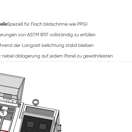
Spaziergang in der Luft feuchtigkeit Kammer
Wärme kalte Feuchtigkeit kammer
elle
Speziell für Flach bildschirme wie PPGI
derungen von ASTM B117 vollständig zu erfüllen
Temperatur kammer
hrend der Langzeit belichtung stabil bleiben
Reichweite-In der Umwelt kammer
z nebel ablagerung auf jedem Panel zu gewährleisten
Umwelt Stress Kammer
Unter Null Umwelt kammer
Ausrüstung für beschleunigte
Haltbarkeitsprüfungen
Stabilitäts kammer
Temperatur-Schüttler-Kammer