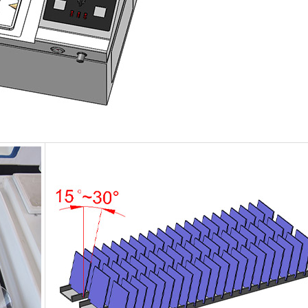
Konstanter Niedrig temperatur schrank
Tauwetter kammer einfrieren
Explosions geschützte Test kammer
Feuchtigkeits-Gefrier-Test-Kammer
PV-Klimakammer
PV-Modul-Prüfkammer
PV-Prüf kammer
Labor prüf kammer
PV-Umweltkammer