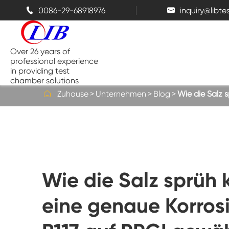
0086-29-68918976
inquiry@libt


Over 26 years of
professional experience
in providing test
chamber solutions

Zuhause
Unternehmen
Blog
Wie die Salz 
Temperatur-und Feuchtigkeits-
Kammer
Bench top Test kammer
Wie die Salz sprüh 
Thermische Kammern
eine genaue Korros
Salz sprüh kammern