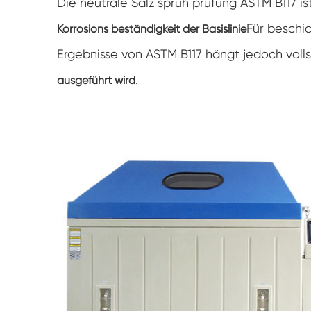
Die neutrale Salz sprüh prüfung ASTM B117 is
Für beschic
Korrosions beständigkeit der Basislinie
Ergebnisse von ASTM B117 hängt jedoch voll
.
ausgeführt wird