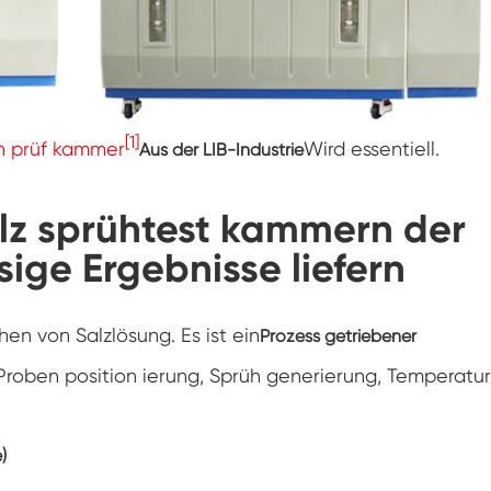
Luft feuchtigkeit Umwelt Prüf kammer
Konstante Temperatur kammer
PV-Umweltprüfkammer
[1]
üh prüf kammer
Wird essentiell.
Aus der LIB-Industrie
Konstante Temperatur-und Feuchtigkeits-
Test-Kammer
alz sprühtest kammern der
Hydrolyse-Alterung prüfung Stabilitäts
kammer
sige Ergebnisse liefern
Nass Wick für Feuchtigkeits-Test-Kammer
en von Salzlösung. Es ist ein
Prozess getriebener
Luft feuchtigkeit Kammer
Proben position ierung, Sprüh generierung, Temperatur
Höhen kammer
)
Kammer für thermischen Missbrauch