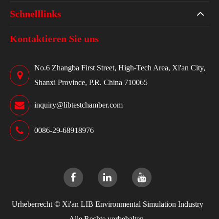
Schnelllinks
Kontaktieren Sie uns
No.6 Zhangba First Street, High-Tech Area, Xi'an City,
Shanxi Province, P.R. China 710065
inquiry@libtestchamber.com
0086-29-68918976
Urheberrecht ©
Xi'an LIB Environmental Simulation Industry
Alle Rechte vorbehalten.