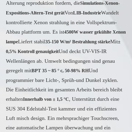
Alterung reproduktion fordern, die
Simulations-Xenon-
Von
Wandelt
Expositions-Altern-Test gerät
LIB-Industrie
kontrollierte Xenon strahlung in eine Vollspektrum-
Abbau plattform um. Es ist
4500W wasser gekühlte Xenon
Liefert stabil
Mit
lampe
35-150 W/m² Bestrahlung stärke
±
Und deckt UV-VIS-IR
0,5% Kontroll genauigkeit
Wellenlängen ab. Umwelt bedingungen sind genau
geregelt mit
Und
BPT 35 ~ 85 ° c, 50-98% RH
programmier bare Licht-, Sprüh-und Dunkel zyklen.
Die Einheitlichkeit im gesamten Arbeits bereich bleibt
erhalten
, Unterstützt durch eine
Innerhalb von ± 1,5 °C
SUS 304 Edelstahl-Test kammer und ein effizientes
Luft misch design. Ein mehrsprachiger Touchscreen,
eine automatische Lampen überwachung und ein