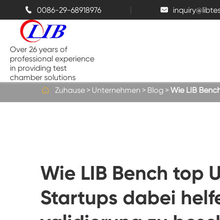
0086-29-68918976
inquiry@libt


Over 26 years of
professional experience
in providing test
chamber solutions

Zuhause
Unternehmen
Blog
Wie LIB Bench
Temperatur-und Feuchtigkeits-
Kammer
Bench top Test kammer
Wie LIB Bench top
Thermische Kammern
Startups dabei helf
Salz sprüh kammern