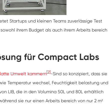
Doppelte Tür benutzer definierte
Temperatur-Feuchtigkeits-Kammer
Heiße kalte Feuchtigkeits-Kammer
ietet Startups und kleinen Teams zuverlässige Test
 sowohl ihrem Budget als auch ihrem Arbeits bereich
Haltbarkeit prüfungs kammer
Kombinierte Salz sprüh-und Klima test
kammer
Temperatur- und Feuchtegesteuerte
lösung für Compact Labs
Umweltkonditionierungseinheit
Temperatur-und Niederluftdruck-Prüf
kammer
[2]
platte Umwelt kammern
-Sind so konzipiert, dass sie
Temperatur-Umwelt simulations kammer
ie Temperatur wechsel, Feuchtigkeit belastung und
Nass-Glühbirnen-Gaze für Temperatur-
on LIB, die in den Volumina 50L und 80L erhältlich
Feuchtigkeits-Kammern
 während sie nur einen Arbeits bereich von nur 2 m²
Vielseitige Umwelt prüfungs kammer