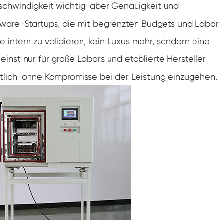
schwindigkeit wichtig-aber Genauigkeit und
Gefrier widerstands prüf kammer
rdware-Startups, die mit begrenzten Budgets und Labor
Heiße kalte Temperatur prüf kammer
te intern zu validieren, kein Luxus mehr, sondern eine
Kammer für kalte Umwelt
einst nur für große Labors und etablierte Hersteller
ltlich-ohne Kompromisse bei der Leistung einzugehen.
Konstantes Klima kabinett
LV124 K-12 Temperatur-Schock-und
Spritzwasser-Test gerät
Explosions geschützte Batterie Thermische
Runaway-Kammer
Temperatur-Vibrations maschine
Industrie ofen für Batterien
Industrielle Gefrier kammer