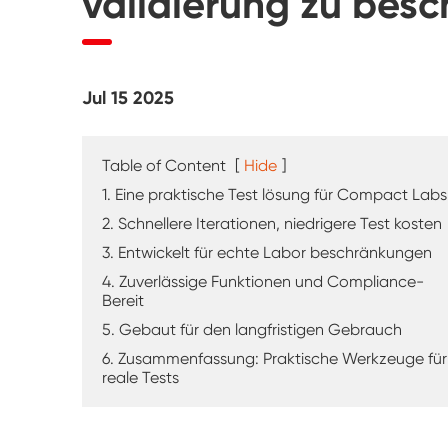
validierung zu bes
UV-Verwitterung tester
Staub prüf kammer
Jul 15 2025
Regen Test kammer
Begehbare Kammer
Table of Content
[
Hide
]
1. Eine praktische Test lösung für Compact Labs
Spezielle Test kammer
2. Schnellere Iterationen, niedrigere Test kosten
3. Entwickelt für echte Labor beschränkungen
IP-Test geräte
4. Zuverlässige Funktionen und Compliance-
Bereit
5. Gebaut für den langfristigen Gebrauch
6. Zusammenfassung: Praktische Werkzeuge für
reale Tests