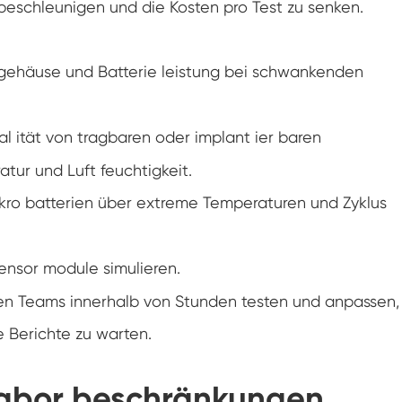
beschleunigen und die Kosten pro Test zu senken.
Konstanter Niedrig temperatur schrank
Tauwetter kammer einfrieren
gehäuse und Batterie leistung bei schwankenden
Explosions geschützte Test kammer
l ität von tragbaren oder implant ier baren
Feuchtigkeits-Gefrier-Test-Kammer
tur und Luft feuchtigkeit.
kro batterien über extreme Temperaturen und Zyklus
PV-Klimakammer
PV-Modul-Prüfkammer
nsor module simulieren.
PV-Prüf kammer
n Teams innerhalb von Stunden testen und anpassen,
 Berichte zu warten.
Labor prüf kammer
PV-Umweltkammer
 Labor beschränkungen