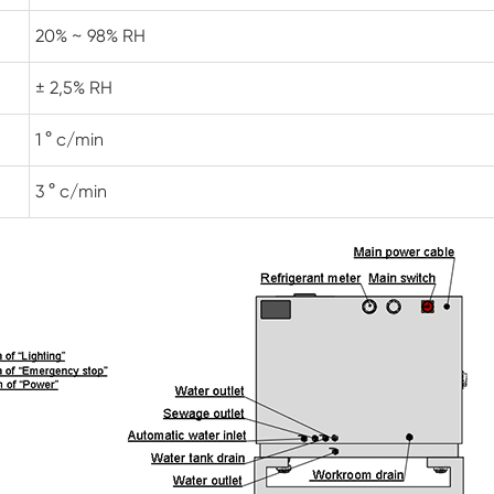
Klimaanlagen kammer mit negativer
20% ~ 98% RH
Temperatur
Temperatur Luft feuchtigkeit Labor
± 2,5% RH
klimatische Test kammer
Temperatur-Höhen-Kammer
1 ° c/min
Feuchte Wärme kammer
3 ° c/min
Trocken ofen
PV-Panel-Prüfgeräte
Kalte Klima kammer
PV-Degradationstestkammer
Konditionierung kammer