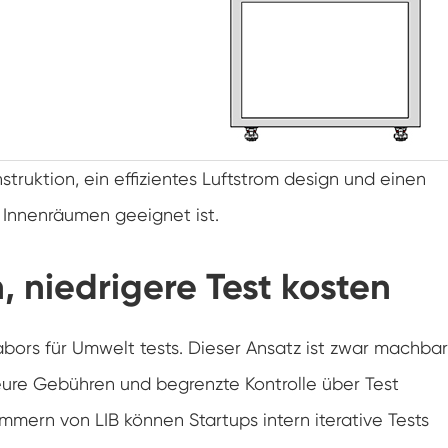
Spaziergang in der Luft feuchtigkeit Kammer
Wärme kalte Feuchtigkeit kammer
Temperatur kammer
Reichweite-In der Umwelt kammer
struktion, ein effizientes Luftstrom design und einen
 Innenräumen geeignet ist.
Umwelt Stress Kammer
, niedrigere Test kosten
Unter Null Umwelt kammer
Ausrüstung für beschleunigte
Haltbarkeitsprüfungen
labors für Umwelt tests. Dieser Ansatz ist zwar machbar
Stabilitäts kammer
eure Gebühren und begrenzte Kontrolle über Test
ern von LIB können Startups intern iterative Tests
Temperatur-Schüttler-Kammer