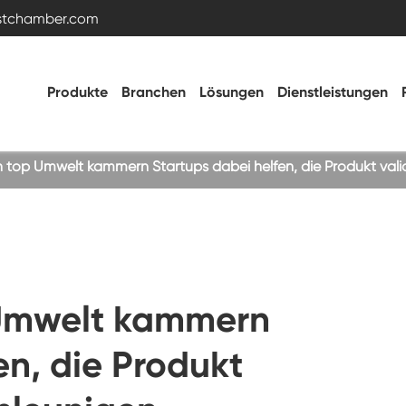
estchamber.com
Produkte
Branchen
Lösungen
Dienstleistungen
 top Umwelt kammern Startups dabei helfen, die Produkt vali
Temperatur- und Feuchtigkeitstestkammer
Heiße kalte Kammer
 Umwelt kammern
Vibrations kammer
en, die Produkt
Hohe Niedertemperatur-Test kammer