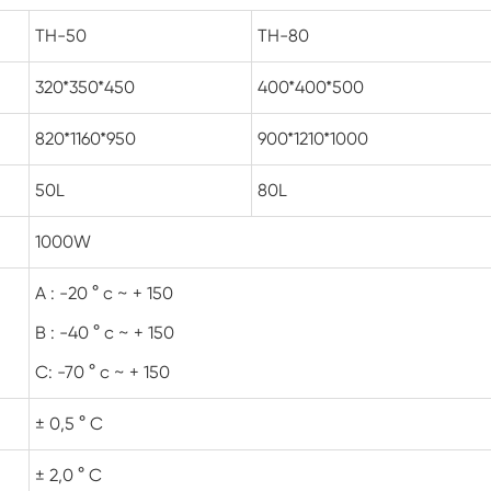
Luft feuchtigkeit Umwelt Prüf kammer
TH-50
TH-80
Konstante Temperatur kammer
320*350*450
400*400*500
PV-Umweltprüfkammer
820*1160*950
900*1210*1000
Konstante Temperatur-und Feuchtigkeits-
50L
80L
Test-Kammer
Hydrolyse-Alterung prüfung Stabilitäts
1000W
kammer
A : -20 ° c ~ + 150
Nass Wick für Feuchtigkeits-Test-Kammer
B : -40 ° c ~ + 150
Luft feuchtigkeit Kammer
C: -70 ° c ~ + 150
Höhen kammer
± 0,5 ° C
Kammer für thermischen Missbrauch
± 2,0 ° C