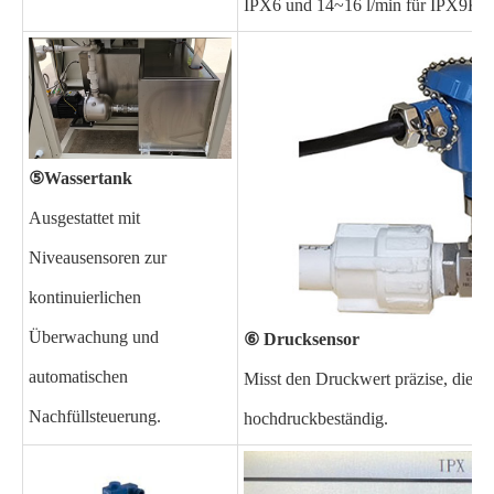
IPX6 und 14~16 l/min für IPX9K en
⑤
Wassertank
Ausgestattet mit
Niveausensoren zur
kontinuierlichen
Überwachung und
⑥ Drucksensor
automatischen
Misst den Druckwert präzise, die D
Nachfüllsteuerung.
hochdruckbeständig.