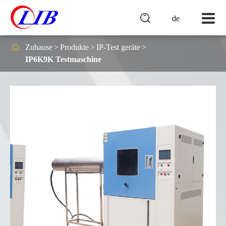

de

Zuhause
Produkte
IP-Test geräte
IP6K9K Testmaschine