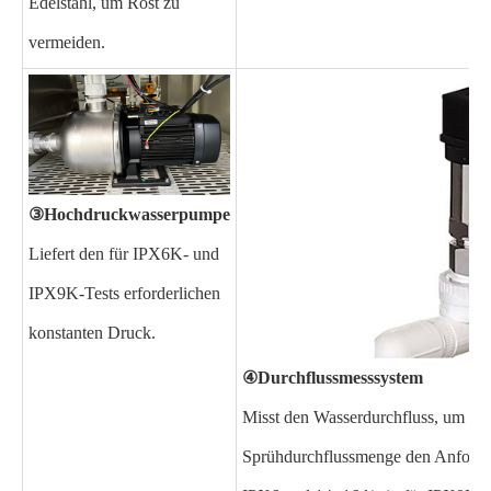
Edelstahl, um Rost zu
vermeiden.
③
Hochdruckwasserpumpe
Liefert den für IPX6K- und
IPX9K-Tests erforderlichen
konstanten Druck.
④
Durchflussmesssystem
Misst den Wasserdurchfluss, um sich
Sprühdurchflussmenge den Anforde