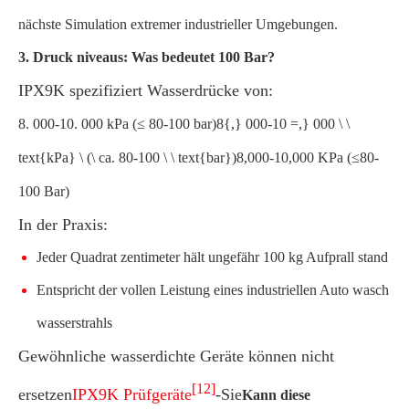
nächste Simulation extremer industrieller Umgebungen.
3. Druck niveaus: Was bedeutet 100 Bar?
IPX9K spezifiziert Wasserdrücke von:
8. 000-10. 000 kPa (≤ 80-100 bar)8{,} 000-10 =,} 000 \ \
text{kPa} \ (\ ca. 80-100 \ \ text{bar})
8
,
000-10
,
000
KPa
(
≤
80-
100
Bar
)
In der Praxis:
Jeder Quadrat zentimeter hält ungefähr 100 kg Aufprall stand
Entspricht der vollen Leistung eines industriellen Auto wasch
wasserstrahls
Gewöhnliche wasserdichte Geräte können nicht
[12]
ersetzen
IPX9K Prüfgeräte
-Sie
Kann diese