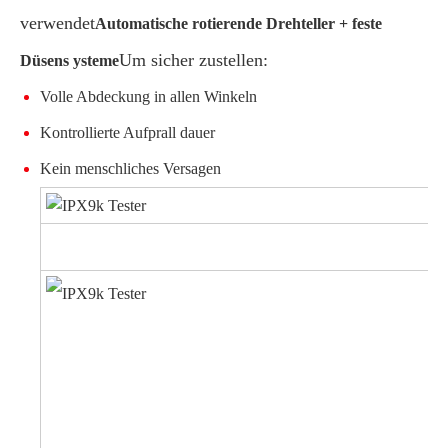
verwendet
Automatische rotierende Drehteller + feste
Um sicher zustellen:
Düsens ysteme
Volle Abdeckung in allen Winkeln
Kontrollierte Aufprall dauer
Kein menschliches Versagen
S