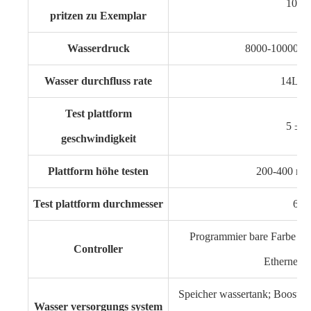
10 ~
pritzen zu Exemplar
Wasserdruck
8000-10000 Kpa
Wasser durchfluss rate
14L-1
Test plattform
5 ± 1
geschwindigkeit
Plattform höhe testen
200-400 nm (
Test plattform durchmesser
60
Programmier bare Farbe LC
Controller
Ethernet-
Speicher wassertank; Booste
Wasser versorgungs system