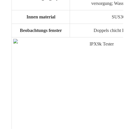
versorgung; Wasser 
Innen material
SUS304 E
Beobachtungs fenster
Doppels chicht Isol