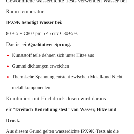
Gewöhnliche wasserdichte Tests verwenden Wasser bei
Raum temperatur.
IPX9K benötigt Wasser bei:
80 ± 5 ∘ C80 \ pm 5 ^ \ circ C
80
±
5
∘
C
Das ist ein
:
Qualitativer Sprung
Kunststoff teile dehnen sich unter Hitze aus
Gummi dichtungen erweichen
Thermische Spannung entsteht zwischen Metall-und Nicht
metall komponenten
Kombiniert mit Hochdruck düsen wird daraus
ein
"Dreifach-Bedrohung stest" von Wasser, Hitze und
.
Druck
Aus diesem Grund gelten wasserdichte IPX9K-Tests als die